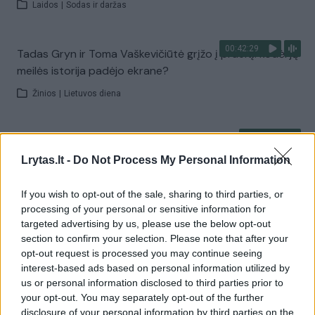
Laidos
|
Sodas ir daržas
00:42:29
Tadas Gryn ir Toma Vaškevičiūtė grįžo į praeitį: kodėl jų
meilės istorija padėjo ekrane?
Žinios
|
Lietuvos diena
00:21:19
„Žinios“ 2026-08-08
Lrytas.lt -
Do Not Process My Personal Information
Laidos
|
Žinios
If you wish to opt-out of the sale, sharing to third parties, or
processing of your personal or sensitive information for
Visi įrašai
targeted advertising by us, please use the below opt-out
section to confirm your selection. Please note that after your
opt-out request is processed you may continue seeing
interest-based ads based on personal information utilized by
Žiūrimiausi įrašai
us or personal information disclosed to third parties prior to
your opt-out. You may separately opt-out of the further
disclosure of your personal information by third parties on the