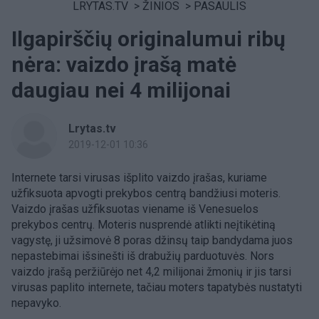
LRYTAS.TV
>
ŽINIOS
>
PASAULIS
Ilgapirščių originalumui ribų
nėra: vaizdo įrašą matė
daugiau nei 4 milijonai
Lrytas.tv
2019-12-01 10:36
Internete tarsi virusas išplito vaizdo įrašas, kuriame
užfiksuota apvogti prekybos centrą bandžiusi moteris.
Vaizdo įrašas užfiksuotas viename iš Venesuelos
prekybos centrų. Moteris nusprendė atlikti neįtikėtiną
vagystę, ji užsimovė 8 poras džinsų taip bandydama juos
nepastebimai išsinešti iš drabužių parduotuvės. Nors
vaizdo įrašą peržiūrėjo net 4,2 milijonai žmonių ir jis tarsi
virusas paplito internete, tačiau moters tapatybės nustatyti
nepavyko.