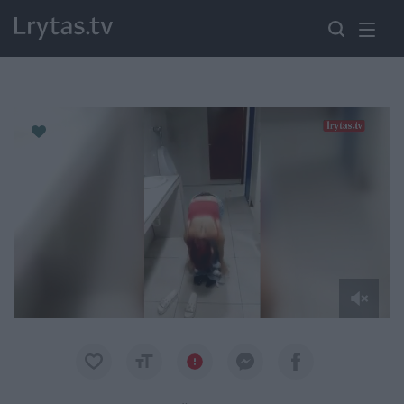
Paremkite Ukrainą