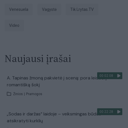
Venesuela
Vagystė
tik Lrytas.TV
Video
Naujausi įrašai
00:02:08
A. Tapinas žmoną pakvietė į sceną: pora leidosi į
romantišką šokį
Žinios
|
Pramogos
00:22:28
„Sodas ir daržas“ laidoje – veiksmingas būdas
atsikratyti kurklių