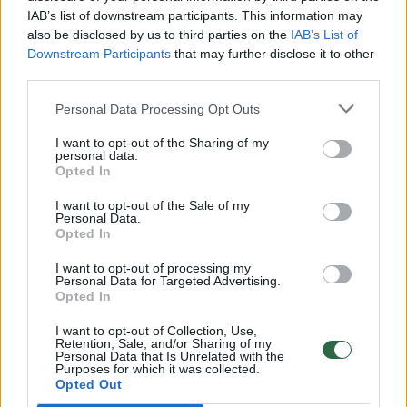
00:00:30
IAB’s list of downstream participants. This information may
Vaizdai iš tragiškos avarijos Vilniaus r.: dviejų moterų ir
also be disclosed by us to third parties on the
IAB’s List of
vaiko gyvybių išgelbėti nepavyko
Downstream Participants
that may further disclose it to other
Žinios
|
Lietuvos diena
third parties.
Personal Data Processing Opt Outs
00:00:57
Savaitės vidurys nusimato karštas: temperatūra kils iki
I want to opt-out of the Sharing of my
32 laipsnių šilumos
personal data.
Opted In
Žinios
|
Orai
I want to opt-out of the Sale of my
Personal Data.
Opted In
00:15:54
V. Zalužno pasisakymą laiko bandymu įsitvirtinti
Ukrainos politikoje: jis yra neteisus
I want to opt-out of processing my
Personal Data for Targeted Advertising.
Opted In
Laidos
|
Nauja diena
I want to opt-out of Collection, Use,
Retention, Sale, and/or Sharing of my
Personal Data that Is Unrelated with the
00:00:57
Sinoptikai atsakė, kokiais orais užbaigsime darbo
Purposes for which it was collected.
savaitę: karščiai atsitrauks
Opted Out