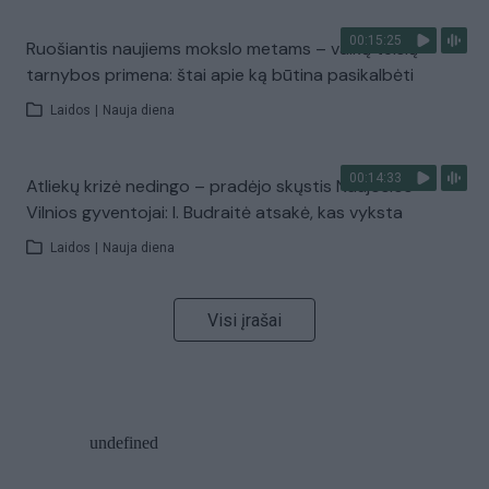
00:15:25
Ruošiantis naujiems mokslo metams – vaikų teisių
tarnybos primena: štai apie ką būtina pasikalbėti
Laidos
|
Nauja diena
00:14:33
Atliekų krizė nedingo – pradėjo skųstis Naujosios
Vilnios gyventojai: I. Budraitė atsakė, kas vyksta
Laidos
|
Nauja diena
Visi įrašai