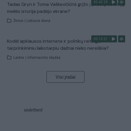
00:42:29
Tadas Gryn ir Toma Vaškevičiūtė grįžo į praeitį: kodėl jų
meilės istorija padėjo ekrane?
Žinios
|
Lietuvos diena
00:10:21
Kodėl apklausos internete ir politikų reitingai
tarprinkiminiu laikotarpiu dažnai nieko nereiškia?
Laidos
|
Informacinis skydas
Visi įrašai