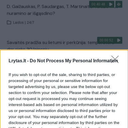
00:40:48
D. Gaižauskas, P. Saudargas, T. Martinaitis: valdžia mus
nuramino ar išgąsdino?
Laidos
|
24/7
00:00:52
Savaitės pradžia su lietumi ir perkūnija: temperatūra
dar sieks 30 laipsnių
Žinios
|
Orai
Lrytas.lt -
Do Not Process My Personal Information
If you wish to opt-out of the sale, sharing to third parties, or
Visi įrašai
processing of your personal or sensitive information for
targeted advertising by us, please use the below opt-out
section to confirm your selection. Please note that after your
opt-out request is processed you may continue seeing
Žiūrimiausi įrašai
interest-based ads based on personal information utilized by
us or personal information disclosed to third parties prior to
your opt-out. You may separately opt-out of the further
disclosure of your personal information by third parties on the
00:00:30
Vaizdai iš tragiškos avarijos Vilniaus r.: dviejų moterų ir