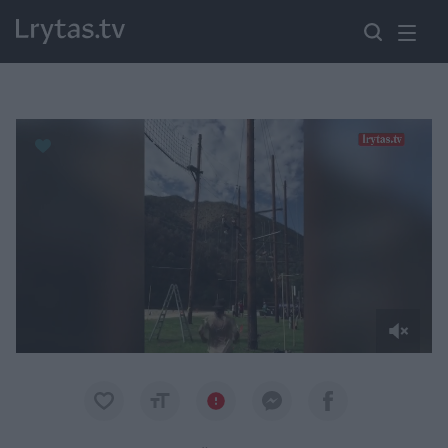
Paremkite Ukrainą