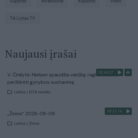
Sūpynės
atrakcionai
kopėčios
Video
tik Lrytas.TV
Naujausi įrašai
00:44:27
V. Čmilytė-Nielsen spaudžia valdžią: ragina skubiai
peržiūrėti gynybos susitarimą
Laidos
|
ELTA savaitė
00:21:16
„Žinios“ 2026-08-09
Laidos
|
Žinios