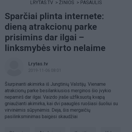
LRYTAS.TV
>
ŽINIOS
>
PASAULIS
Sparčiai plinta internete:
dieną atrakcionų parke
prisimins dar ilgai –
linksmybės virto nelaime
Lrytas.tv
2019-11-06 08:01
Šiurpinanti akimirka iš Jungtinių Valstijų. Viename
atrakcionų parke besilankiusios merginos šio įvykio
nepamirš dar ilgai. Vaizdo įraše užfiksuotą kvapą
gniaužianti akimirka, kai dvi paauglės ruošiasi šuoliui su
virvinėmis sūpynėmis. Deja, šis mergaičių
pasilinksminimas baigėsi skaudžiai