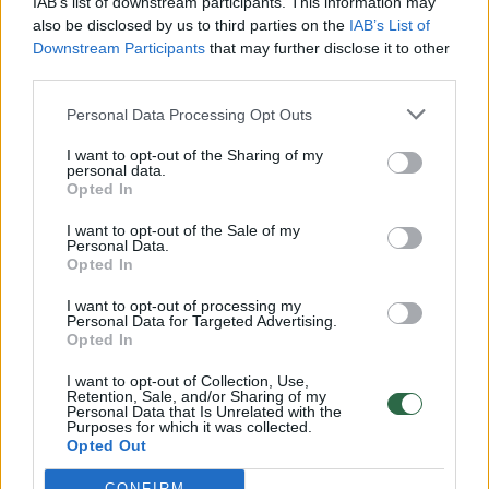
IAB’s list of downstream participants. This information may
vaiko gyvybių išgelbėti nepavyko
also be disclosed by us to third parties on the
IAB’s List of
Downstream Participants
that may further disclose it to other
Žinios
|
Lietuvos diena
third parties.
Personal Data Processing Opt Outs
00:00:57
Savaitės vidurys nusimato karštas: temperatūra kils iki
32 laipsnių šilumos
I want to opt-out of the Sharing of my
personal data.
Opted In
Žinios
|
Orai
I want to opt-out of the Sale of my
Personal Data.
00:15:54
V. Zalužno pasisakymą laiko bandymu įsitvirtinti
Opted In
Ukrainos politikoje: jis yra neteisus
I want to opt-out of processing my
Personal Data for Targeted Advertising.
Laidos
|
Nauja diena
Opted In
I want to opt-out of Collection, Use,
00:00:57
Retention, Sale, and/or Sharing of my
Sinoptikai atsakė, kokiais orais užbaigsime darbo
Personal Data that Is Unrelated with the
savaitę: karščiai atsitrauks
Purposes for which it was collected.
Opted Out
Žinios
|
Orai
CONFIRM