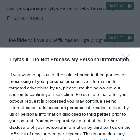
00:02:40
Danija stiprina gynybą: kariams teks tarnauti ilgiau
Žinios
|
Pasaulis
00:02:20
Joe Bideno kova su vėžiu tęsiasi: liga progresuoja
Žinios
|
Pasaulis
Lrytas.lt -
Do Not Process My Personal Information
Visi įrašai
If you wish to opt-out of the sale, sharing to third parties, or
processing of your personal or sensitive information for
targeted advertising by us, please use the below opt-out
section to confirm your selection. Please note that after your
Žiūrimiausi įrašai
opt-out request is processed you may continue seeing
interest-based ads based on personal information utilized by
us or personal information disclosed to third parties prior to
your opt-out. You may separately opt-out of the further
00:00:30
Vaizdai iš tragiškos avarijos Vilniaus r.: dviejų moterų ir
disclosure of your personal information by third parties on the
vaiko gyvybių išgelbėti nepavyko
IAB’s list of downstream participants. This information may