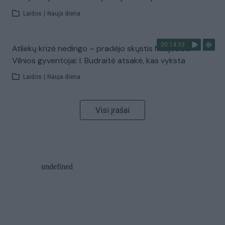
Laidos
|
Nauja diena
00:14:33
Atliekų krizė nedingo – pradėjo skųstis Naujosios
Vilnios gyventojai: I. Budraitė atsakė, kas vyksta
Laidos
|
Nauja diena
Visi įrašai