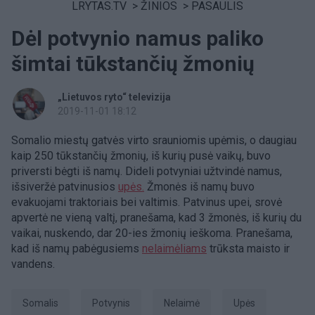
LRYTAS.TV
>
ŽINIOS
>
PASAULIS
Dėl potvynio namus paliko
šimtai tūkstančių žmonių
„Lietuvos ryto“ televizija
2019-11-01 18:12
Somalio miestų gatvės virto srauniomis upėmis, o daugiau
kaip 250 tūkstančių žmonių, iš kurių pusė vaikų, buvo
priversti bėgti iš namų. Dideli potvyniai užtvindė namus,
išsiveržė patvinusios
upės.
Žmonės iš namų buvo
evakuojami traktoriais bei valtimis. Patvinus upei, srovė
apvertė ne vieną valtį, pranešama, kad 3 žmonės, iš kurių du
vaikai, nuskendo, dar 20-ies žmonių ieškoma. Pranešama,
kad iš namų pabėgusiems
nelaimėliams
trūksta maisto ir
vandens.
Somalis
potvynis
Nelaimė
upės