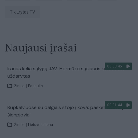
tik Lrytas.TV
Naujausi įrašai
00:03:45
Iranas kelia sąlygą JAV: Hormūzo sąsiauris kol kas liks
uždarytas
Žinios
|
Pasaulis
00:01:44
Rupkalviuose su dalgiais stojo į kovą: paskelbti Metų
šienpjoviai
Žinios
|
Lietuvos diena