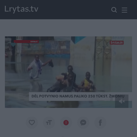
Paremkite Ukrainą