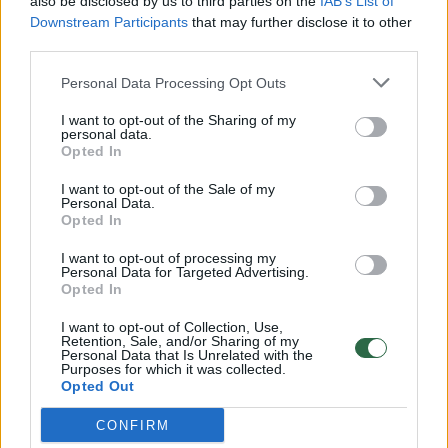
also be disclosed by us to third parties on the
IAB’s List of
Žinios
|
Lietuvos diena
Downstream Participants
that may further disclose it to other
third parties.
00:00:57
Savaitės vidurys nusimato karštas: temperatūra kils iki
Personal Data Processing Opt Outs
32 laipsnių šilumos
I want to opt-out of the Sharing of my
Žinios
|
Orai
personal data.
Opted In
I want to opt-out of the Sale of my
00:15:54
V. Zalužno pasisakymą laiko bandymu įsitvirtinti
Personal Data.
Ukrainos politikoje: jis yra neteisus
Opted In
Laidos
|
Nauja diena
I want to opt-out of processing my
Personal Data for Targeted Advertising.
Opted In
00:00:57
Sinoptikai atsakė, kokiais orais užbaigsime darbo
I want to opt-out of Collection, Use,
Retention, Sale, and/or Sharing of my
savaitę: karščiai atsitrauks
Personal Data that Is Unrelated with the
Purposes for which it was collected.
Žinios
|
Orai
Opted Out
CONFIRM
Visi įrašai