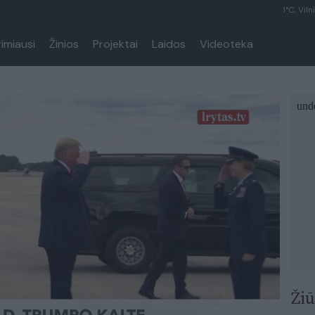
1°C, Viln
rimiausi
Žinios
Projektai
Laidos
Videoteka
Žiū