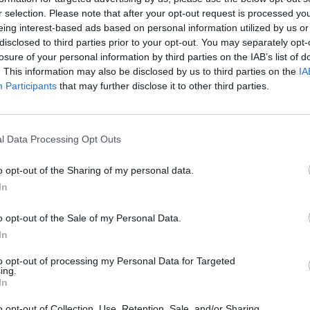
 Trump)
kaltė
kaltinimai
tik Lrytas.TV
„Pa
r selection. Please note that after your opt-out request is processed y
jau
eing interest-based ads based on personal information utilized by us or
disclosed to third parties prior to your opt-out. You may separately opt-
Pru
losure of your personal information by third parties on the IAB’s list of
. This information may also be disclosed by us to third parties on the
IA
Visi įrašai
Participants
that may further disclose it to other third parties.
2:01
00:00:59
autrūs
Didžiausias kontrabandos sulaikymas
l Data Processing Opt Outs
šiemet – vilkikas vežė cigarečių už 2,4 mln.
eurų: pasidalijo vaizdo įrašu
o opt-out of the Sharing of my personal data.
Žinios
|
Kriminalai
In
o opt-out of the Sale of my Personal Data.
0:45
00:00:45
rsto
Dar vienoje Europos šalyje sumuštas visų
In
truktūrą
laikų karščio rekordas: čia temperatūra
to opt-out of processing my Personal Data for Targeted
pasiekė 41,4 laipsnio
ing.
In
Žinios
|
Pasaulis
o opt-out of Collection, Use, Retention, Sale, and/or Sharing