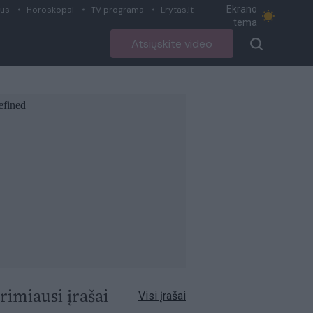
Ekrano
ius
Horoskopai
TV programa
Lrytas.lt
tema
Atsiųskite video
rimiausi įrašai
Visi įrašai