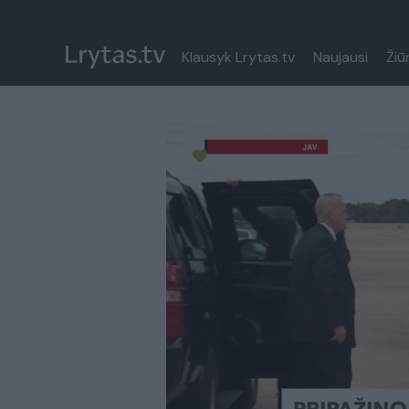
Klausyk Lrytas.tv
Naujausi
Žiū
Paremkite Ukrainą