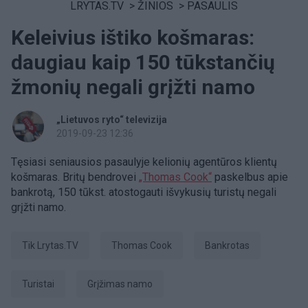
LRYTAS.TV
>
ŽINIOS
>
PASAULIS
Keleivius ištiko košmaras:
daugiau kaip 150 tūkstančių
žmonių negali grįžti namo
„Lietuvos ryto“ televizija
2019-09-23 12:36
Tęsiasi seniausios pasaulyje kelionių agentūros klientų
košmaras. Britų bendrovei
„Thomas Cook“
paskelbus apie
bankrotą, 150 tūkst. atostogauti išvykusių turistų negali
grįžti namo.
tik Lrytas.TV
Thomas Cook
Bankrotas
turistai
grįžimas namo