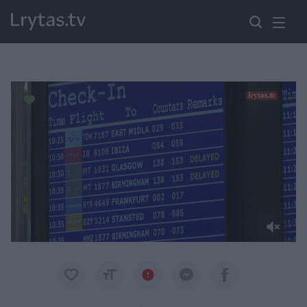
Paremkite Ukrainą