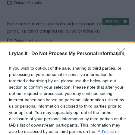
Žinios
|
Pasaulis
00:04:00
Kuprines pasvėrę specialistai įspėja apie pavojingą
įprotį: tą daro daugiau nei pusė pradinukų
Žinios
|
Lietuvos diena
Lrytas.lt -
Do Not Process My Personal Information
Visi įrašai
If you wish to opt-out of the sale, sharing to third parties, or
processing of your personal or sensitive information for
targeted advertising by us, please use the below opt-out
Žiūrimiausi įrašai
section to confirm your selection. Please note that after your
opt-out request is processed you may continue seeing
interest-based ads based on personal information utilized by
us or personal information disclosed to third parties prior to
00:00:30
Vaizdai iš tragiškos avarijos Vilniaus r.: dviejų moterų ir
your opt-out. You may separately opt-out of the further
vaiko gyvybių išgelbėti nepavyko
disclosure of your personal information by third parties on the
IAB’s list of downstream participants. This information may
Žinios
|
Lietuvos diena
also be disclosed by us to third parties on the
IAB’s List of