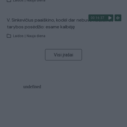
Laidos
|
Nauja diena
00:16:37
V. Sinkevičius paaiškino, kodėl dar nebuvo Koalicinės
tarybos posėdžio: esame kalbėję
Laidos
|
Nauja diena
Visi įrašai