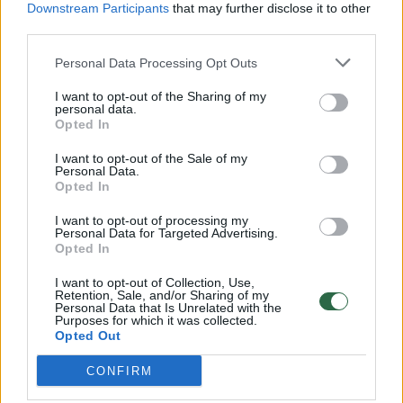
Downstream Participants
that may further disclose it to other
third parties.
00:00:57
Savaitės vidurys nusimato karštas: temperatūra kils iki
32 laipsnių šilumos
Personal Data Processing Opt Outs
Žinios
|
Orai
I want to opt-out of the Sharing of my
personal data.
Opted In
00:00:59
Nufilmavo, kaip patvino Vilniaus Vakarinis aplinkkelis:
I want to opt-out of the Sale of my
Personal Data.
vaizdas pribloškia
Opted In
Žinios
|
Lietuvos diena
I want to opt-out of processing my
Personal Data for Targeted Advertising.
Opted In
00:02:01
„Pagarba pirmajai premjerei“: pasidalijo jautriais
I want to opt-out of Collection, Use,
prisiminimais apie Kazimierą Prunskienę
Retention, Sale, and/or Sharing of my
Personal Data that Is Unrelated with the
Žinios
Purposes for which it was collected.
|
Lietuvos diena
Opted Out
CONFIRM
Visi įrašai