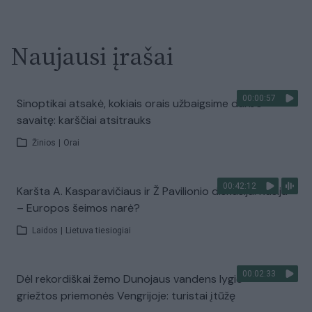
Naujausi įrašai
00:00:57
Sinoptikai atsakė, kokiais orais užbaigsime darbo
savaitę: karščiai atsitrauks
Žinios
|
Orai
00:42:12
Karšta A. Kasparavičiaus ir Ž Pavilionio diskusija: Rusija
– Europos šeimos narė?
Laidos
|
Lietuva tiesiogiai
00:02:33
Dėl rekordiškai žemo Dunojaus vandens lygio –
griežtos priemonės Vengrijoje: turistai įtūžę