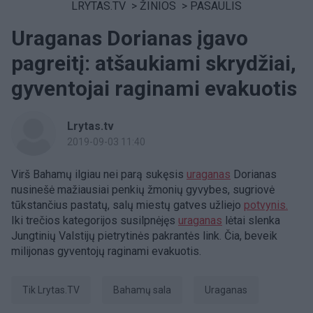
LRYTAS.TV
>
ŽINIOS
>
PASAULIS
Uraganas Dorianas įgavo
pagreitį: atšaukiami skrydžiai,
gyventojai raginami evakuotis
Lrytas.tv
2019-09-03 11:40
Virš Bahamų ilgiau nei parą sukęsis
uraganas
Dorianas
nusinešė mažiausiai penkių žmonių gyvybes, sugriovė
tūkstančius pastatų, salų miestų gatves užliejo
potvynis.
Iki trečios kategorijos susilpnėjęs
uraganas
lėtai slenka
Jungtinių Valstijų pietrytinės pakrantės link. Čia, beveik
milijonas gyventojų raginami evakuotis.
tik Lrytas.TV
Bahamų sala
uraganas