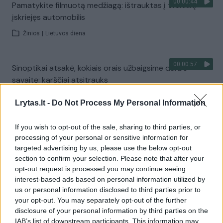
00:00:44
Pamatykite filmuotą medžiagą: ištrauktas į tvenkinį
įskriejęs automobilis
Žinios
|
Lietuvos diena
00:00:57
Sinoptikai atsakė, kokiais orais užbaigsime darbo
savaitę: karščiai atsitrauks
Žinios
|
Orai
Lrytas.lt -
Do Not Process My Personal Information
If you wish to opt-out of the sale, sharing to third parties, or
Visi įrašai
processing of your personal or sensitive information for
targeted advertising by us, please use the below opt-out
section to confirm your selection. Please note that after your
opt-out request is processed you may continue seeing
Žiūrimiausi įrašai
interest-based ads based on personal information utilized by
us or personal information disclosed to third parties prior to
your opt-out. You may separately opt-out of the further
00:00:30
disclosure of your personal information by third parties on the
Vaizdai iš tragiškos avarijos Vilniaus r.: dviejų moterų ir
IAB’s list of downstream participants. This information may