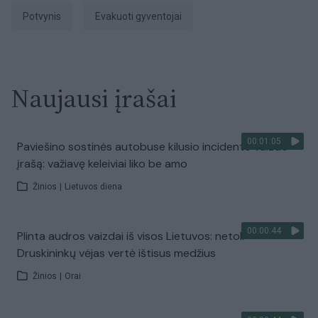
potvynis
evakuoti gyventojai
Naujausi įrašai
00:01:05
Paviešino sostinės autobuse kilusio incidento vaizdo
įrašą: važiavę keleiviai liko be amo
Žinios
|
Lietuvos diena
00:00:44
Plinta audros vaizdai iš visos Lietuvos: netoli
Druskininkų vėjas vertė ištisus medžius
Žinios
|
Orai