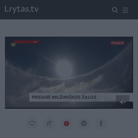
Paremkite Ukrainą