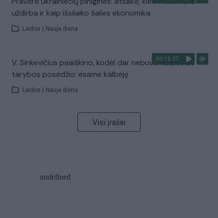
Pravėrė ukrainiečių pinigines: atsakė, kiek vidutiniškai
uždirba ir kaip išsilaiko šalies ekonomika
Laidos
|
Nauja diena
00:16:37
V. Sinkevičius paaiškino, kodėl dar nebuvo Koalicinės
tarybos posėdžio: esame kalbėję
Laidos
|
Nauja diena
Visi įrašai