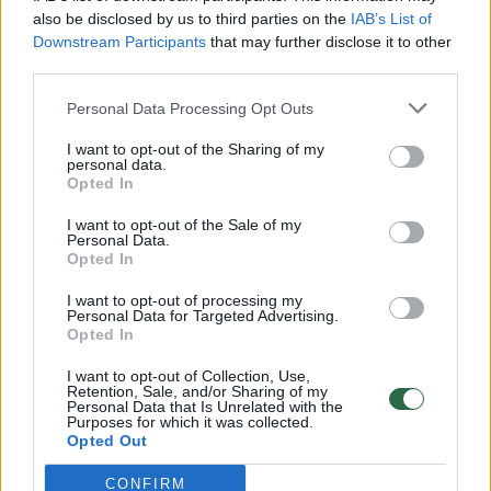
vaiko gyvybių išgelbėti nepavyko
also be disclosed by us to third parties on the
IAB’s List of
Žinios
|
Lietuvos diena
Downstream Participants
that may further disclose it to other
third parties.
00:00:57
Personal Data Processing Opt Outs
Savaitės vidurys nusimato karštas: temperatūra kils iki
32 laipsnių šilumos
I want to opt-out of the Sharing of my
personal data.
Žinios
|
Orai
Opted In
I want to opt-out of the Sale of my
Personal Data.
00:00:59
Nufilmavo, kaip patvino Vilniaus Vakarinis aplinkkelis:
Opted In
vaizdas pribloškia
I want to opt-out of processing my
Žinios
Personal Data for Targeted Advertising.
|
Lietuvos diena
Opted In
I want to opt-out of Collection, Use,
00:00:55
Avarija Vilniuje: į stotelę įsirėžęs automobilis sužalojo
Retention, Sale, and/or Sharing of my
Personal Data that Is Unrelated with the
dvi moteris
Purposes for which it was collected.
Opted Out
Žinios
|
Lietuvos diena
CONFIRM