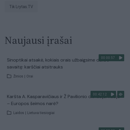
tik Lrytas.TV
Naujausi įrašai
00:00:57
Sinoptikai atsakė, kokiais orais užbaigsime darbo
savaitę: karščiai atsitrauks
Žinios
|
Orai
00:42:12
Karšta A. Kasparavičiaus ir Ž Pavilionio diskusija: Rusija
– Europos šeimos narė?
Laidos
|
Lietuva tiesiogiai