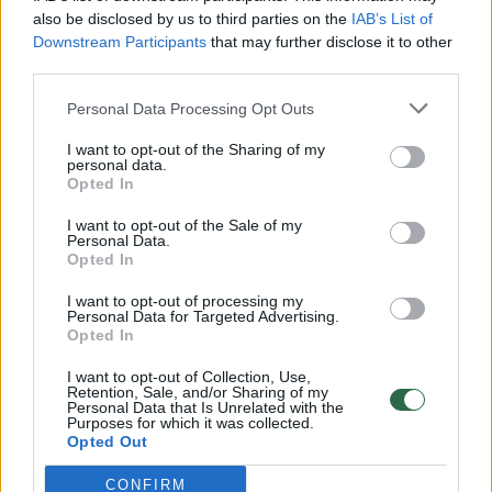
vaiko gyvybių išgelbėti nepavyko
also be disclosed by us to third parties on the
IAB’s List of
Žinios
|
Lietuvos diena
Downstream Participants
that may further disclose it to other
third parties.
00:00:57
Personal Data Processing Opt Outs
Savaitės vidurys nusimato karštas: temperatūra kils iki
32 laipsnių šilumos
I want to opt-out of the Sharing of my
personal data.
Žinios
|
Orai
Opted In
I want to opt-out of the Sale of my
Personal Data.
00:00:59
Nufilmavo, kaip patvino Vilniaus Vakarinis aplinkkelis:
Opted In
vaizdas pribloškia
I want to opt-out of processing my
Žinios
Personal Data for Targeted Advertising.
|
Lietuvos diena
Opted In
I want to opt-out of Collection, Use,
00:00:55
Avarija Vilniuje: į stotelę įsirėžęs automobilis sužalojo
Retention, Sale, and/or Sharing of my
Personal Data that Is Unrelated with the
dvi moteris
Purposes for which it was collected.
Opted Out
Žinios
|
Lietuvos diena
CONFIRM