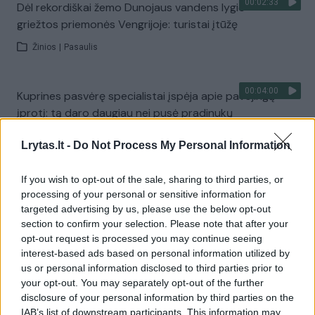
00:02:33
Dėl rekordiškai žemo Dunojaus vandens lygio –
griežtos priemonės Vengrijoje: turistai įtūžę
Žinios
|
Pasaulis
00:04:00
Kuprines pasvėrę specialistai įspėja apie pavojingą
įprotį: tą daro daugiau nei pusė pradinukų
Žinios
|
Lietuvos diena
Lrytas.lt -
Do Not Process My Personal Information
If you wish to opt-out of the sale, sharing to third parties, or
Visi įrašai
processing of your personal or sensitive information for
targeted advertising by us, please use the below opt-out
section to confirm your selection. Please note that after your
opt-out request is processed you may continue seeing
Žiūrimiausi įrašai
interest-based ads based on personal information utilized by
us or personal information disclosed to third parties prior to
your opt-out. You may separately opt-out of the further
00:00:30
disclosure of your personal information by third parties on the
Vaizdai iš tragiškos avarijos Vilniaus r.: dviejų moterų ir
IAB’s list of downstream participants. This information may