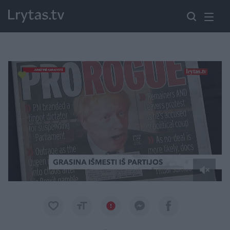
Paremkite Ukrainą