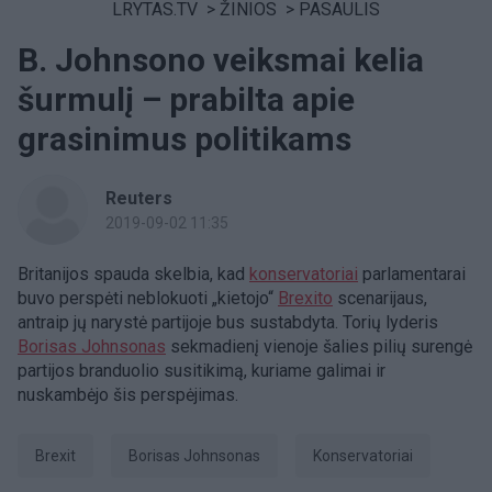
LRYTAS.TV
>
ŽINIOS
>
PASAULIS
B. Johnsono veiksmai kelia
šurmulį – prabilta apie
grasinimus politikams
Reuters
2019-09-02 11:35
Britanijos spauda skelbia, kad
konservatoriai
parlamentarai
buvo perspėti neblokuoti „kietojo“
Brexito
scenarijaus,
antraip jų narystė partijoje bus sustabdyta. Torių lyderis
Borisas Johnsonas
sekmadienį vienoje šalies pilių surengė
partijos branduolio susitikimą, kuriame galimai ir
nuskambėjo šis perspėjimas.
Brexit
Borisas Johnsonas
Konservatoriai