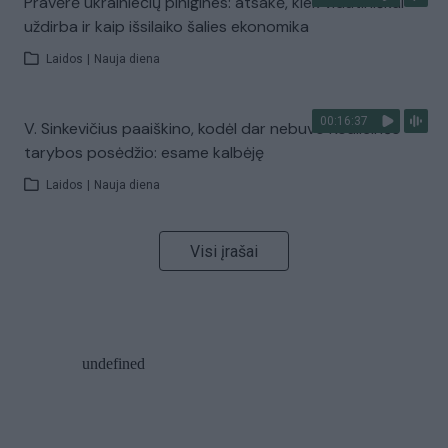
Pravėrė ukrainiečių pinigines: atsakė, kiek vidutiniškai
uždirba ir kaip išsilaiko šalies ekonomika
Laidos
|
Nauja diena
00:16:37
V. Sinkevičius paaiškino, kodėl dar nebuvo Koalicinės
tarybos posėdžio: esame kalbėję
Laidos
|
Nauja diena
Visi įrašai