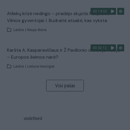
00:14:33
Atliekų krizė nedingo – pradėjo skųstis Naujosios
Vilnios gyventojai: I. Budraitė atsakė, kas vyksta
Laidos
|
Nauja diena
00:42:12
Karšta A. Kasparavičiaus ir Ž Pavilionio diskusija: Rusija
– Europos šeimos narė?
Laidos
|
Lietuva tiesiogiai
Visi įrašai