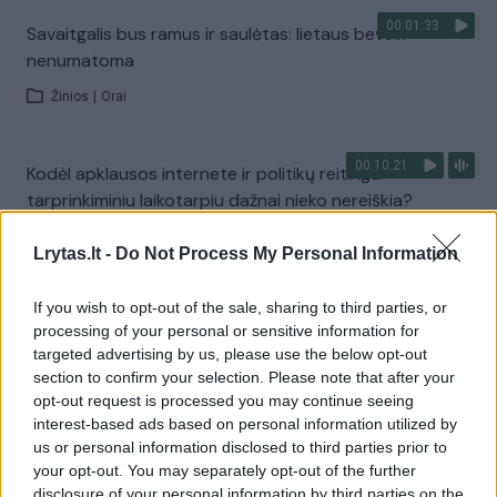
00:01:33
Savaitgalis bus ramus ir saulėtas: lietaus beveik
nenumatoma
Žinios
|
Orai
00:10:21
Kodėl apklausos internete ir politikų reitingai
tarprinkiminiu laikotarpiu dažnai nieko nereiškia?
Laidos
|
Informacinis skydas
Lrytas.lt -
Do Not Process My Personal Information
If you wish to opt-out of the sale, sharing to third parties, or
Visi įrašai
processing of your personal or sensitive information for
targeted advertising by us, please use the below opt-out
section to confirm your selection. Please note that after your
opt-out request is processed you may continue seeing
Žiūrimiausi įrašai
interest-based ads based on personal information utilized by
us or personal information disclosed to third parties prior to
your opt-out. You may separately opt-out of the further
00:00:30
Vaizdai iš tragiškos avarijos Vilniaus r.: dviejų moterų ir
disclosure of your personal information by third parties on the