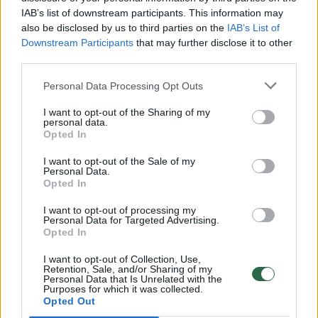
IAB’s list of downstream participants. This information may
vaiko gyvybių išgelbėti nepavyko
also be disclosed by us to third parties on the
IAB’s List of
Žinios
|
Lietuvos diena
Downstream Participants
that may further disclose it to other
third parties.
00:00:57
Personal Data Processing Opt Outs
Savaitės vidurys nusimato karštas: temperatūra kils iki
32 laipsnių šilumos
I want to opt-out of the Sharing of my
personal data.
Žinios
|
Orai
Opted In
I want to opt-out of the Sale of my
Personal Data.
00:00:59
Nufilmavo, kaip patvino Vilniaus Vakarinis aplinkkelis:
Opted In
vaizdas pribloškia
I want to opt-out of processing my
Žinios
|
Lietuvos diena
Personal Data for Targeted Advertising.
Opted In
I want to opt-out of Collection, Use,
00:05:25
K. Prunskienės brolis prisiminė jaudinančią akimirką
Retention, Sale, and/or Sharing of my
Personal Data that Is Unrelated with the
prieš mirtį: „Tai buvo simbolinis mūsų pagerbimo
Purposes for which it was collected.
ženklas“
Opted Out