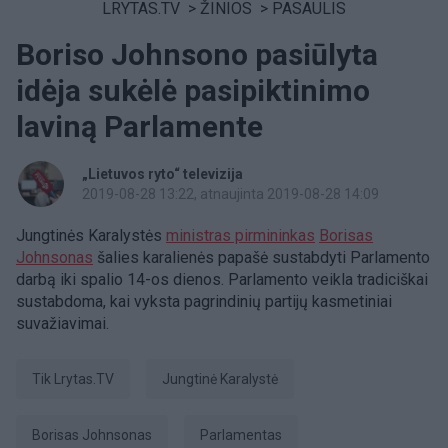
LRYTAS.TV
>
ŽINIOS
>
PASAULIS
Boriso Johnsono pasiūlyta
idėja sukėlė pasipiktinimo
laviną Parlamente
„Lietuvos ryto“ televizija
2019-08-28 13:22
, atnaujinta 2019-08-28 14:09
Jungtinės Karalystės
ministras pirmininkas
Borisas
Johnsonas
šalies karalienės papašė sustabdyti Parlamento
darbą iki spalio 14-os dienos. Parlamento veikla tradiciškai
sustabdoma, kai vyksta pagrindinių partijų kasmetiniai
suvažiavimai.
tik Lrytas.TV
Jungtinė Karalystė
Borisas Johnsonas
parlamentas