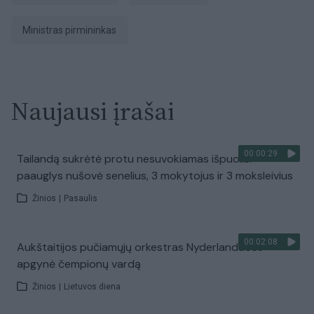
ministras pirmininkas
Naujausi įrašai
00:00:29
Tailandą sukrėtė protu nesuvokiamas išpuolis:
paauglys nušovė senelius, 3 mokytojus ir 3 moksleivius
Žinios
|
Pasaulis
00:02:08
Aukštaitijos pučiamųjų orkestras Nyderlanduose
apgynė čempionų vardą
Žinios
|
Lietuvos diena