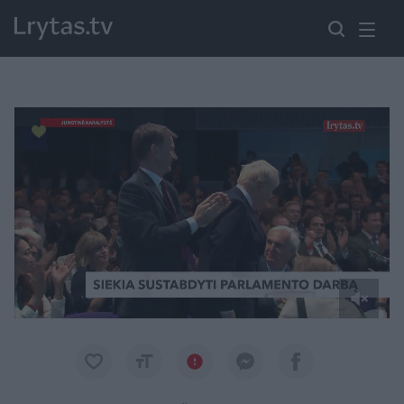
Paremkite Ukrainą