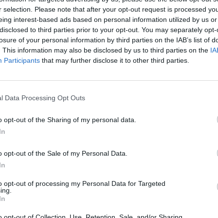
Iranas
tik Lrytas.TV
įsit
r selection. Please note that after your opt-out request is processed y
net
eing interest-based ads based on personal information utilized by us or
disclosed to third parties prior to your opt-out. You may separately opt-
losure of your personal information by third parties on the IAB’s list of
. This information may also be disclosed by us to third parties on the
IA
Visi įrašai
Participants
that may further disclose it to other third parties.
2:40
00:03:52
mai –
Liūdna vyresnio amžiaus dirbančiųjų
l Data Processing Opt Outs
nenori:
kasdienybė – priekabiavimas, patyčios ir
užgaulūs įvardžiai
o opt-out of the Sharing of my personal data.
Žinios
|
Lietuvos diena
In
o opt-out of the Sale of my Personal Data.
0:29
00:02:08
mas
Aukštaitijos pučiamųjų orkestras
In
3
Nyderlanduose apgynė čempionų vardą
to opt-out of processing my Personal Data for Targeted
ing.
Žinios
|
Lietuvos diena
In
o opt-out of Collection, Use, Retention, Sale, and/or Sharing