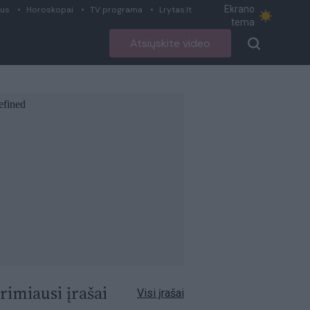
Ekrano
ius
Horoskopai
TV programa
Lrytas.lt
tema
Atsiųskite video
rimiausi įrašai
Visi įrašai