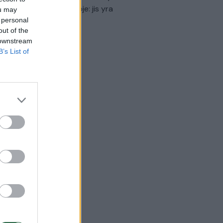
virtinti Ukrainos politikoje: jis yra
ou may
eisus
 personal
out of the
Laidos
|
Nauja diena
 downstream
B’s List of