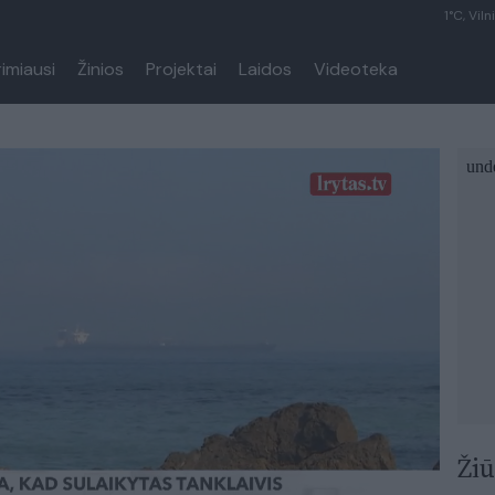
1°C, Viln
rimiausi
Žinios
Projektai
Laidos
Videoteka
Žiū