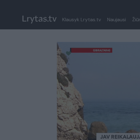
Klausyk Lrytas.tv
Naujausi
Žiū
Paremkite Ukrainą