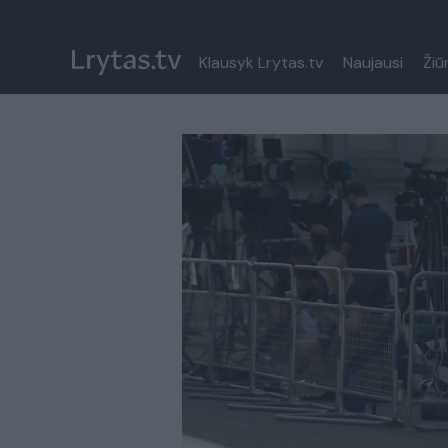
Klausyk Lrytas.tv
Naujausi
Žiū
Paremkite Ukrainą