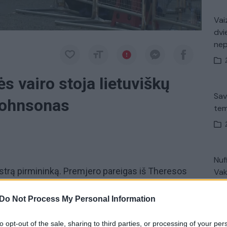
Vaiz
dvi
ne
s vairo stoja lietuviškų
Sav
 Johnsonas
tem
Nuf
istrą pirmininką. Premjero pareigas iš Theresos
Vak
ktyvus
„Brexito“
šalininkas pasirengęs Jungtinę
sti ir be jokio susitarimo.
Do Not Process My Personal Information
Avar
to opt-out of the sale, sharing to third parties, or processing of your per