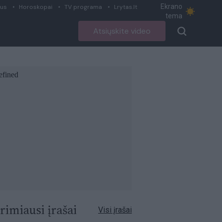
Ekrano
ius
Horoskopai
TV programa
Lrytas.lt
tema
Atsiųskite video
rimiausi įrašai
Visi įrašai