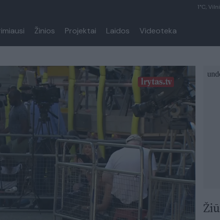
1°C, Viln
rimiausi
Žinios
Projektai
Laidos
Videoteka
Žiū