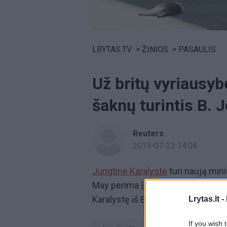
Volume
0%
LRYTAS.TV
>
ŽINIOS
>
PASAULIS
Už britų vyriausybė
šaknų turintis B.
Reuters
2019-07-23 14:04
Jungtinė Karalystė
turi naują min
May perima
Borisas Johnsonas.
A
Karalystę iš Europos Sąjungos išve
Lrytas.lt -
If you wish 