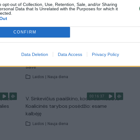
Žinios
|
Lietuvos diena
o opt-out of Collection, Use, Retention, Sale, and/or Sharing
ersonal Data that Is Unrelated with the Purposes for which it
lected.
Out
TV
Visi įrašai
CONFIRM
00:11:27
nio
Lietuvos pasiruošimą pavojams neigiamai
Data Deletion
Data Access
Privacy Policy
narė?
vertinantis šaulys: nustokime apgaudinėti
save
Laidos
|
Nauja diena
00:16:37
, kiek
V. Sinkevičius paaiškino, kodėl dar nebuvo
alies
Koalicinės tarybos posėdžio: esame
kalbėję
Laidos
|
Nauja diena