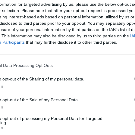
nsonas
ministras pirmininkas
Brexit
formation for targeted advertising by us, please use the below opt-out s
aut
r selection. Please note that after your opt-out request is processed y
eing interest-based ads based on personal information utilized by us or
disclosed to third parties prior to your opt-out. You may separately opt-
losure of your personal information by third parties on the IAB’s list of
. This information may also be disclosed by us to third parties on the
IA
Participants
that may further disclose it to other third parties.
Visi įrašai
l Data Processing Opt Outs
0:57
00:42:12
aigsime
Karšta A. Kasparavičiaus ir Ž Pavilionio
o opt-out of the Sharing of my personal data.
diskusija: Rusija – Europos šeimos narė?
In
Laidos
|
Lietuva tiesiogiai
o opt-out of the Sale of my Personal Data.
In
2:33
00:04:00
dens
Kuprines pasvėrę specialistai įspėja apie
e:
pavojingą įprotį: tą daro daugiau nei pusė
to opt-out of processing my Personal Data for Targeted
ing.
pradinukų
In