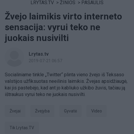
LRYTAS.TV
>
ŽINIOS
>
PASAULIS
Žvejo laimikis virto interneto
sensacija: vyrui teko ne
juokais nusivilti
Lrytas.tv
2019-07-21 06:57
Socialiniame tinkle „Twitter“ plinta vieno žvejo iš Teksaso
valstijos užfiksuotas neeilinis laimikis. Žvejas apsidžiaugė,
kai jis pastebėjo, kad ant jo kabliuko užkibo žuvis, tačiau ją
ištraukus vyrui teko ne juokais nusivilti.
žvejai
Žvejyba
gyvatė
Video
tik Lrytas.TV