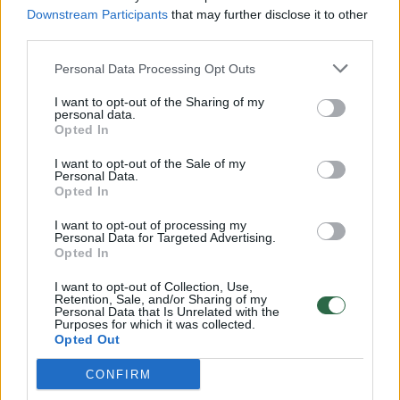
Downstream Participants
that may further disclose it to other
third parties.
00:00:57
Savaitės vidurys nusimato karštas: temperatūra kils iki
Personal Data Processing Opt Outs
32 laipsnių šilumos
I want to opt-out of the Sharing of my
Žinios
|
Orai
personal data.
Opted In
00:00:59
I want to opt-out of the Sale of my
Nufilmavo, kaip patvino Vilniaus Vakarinis aplinkkelis:
Personal Data.
vaizdas pribloškia
Opted In
Žinios
|
Lietuvos diena
I want to opt-out of processing my
Personal Data for Targeted Advertising.
Opted In
00:15:54
V. Zalužno pasisakymą laiko bandymu įsitvirtinti
I want to opt-out of Collection, Use,
Ukrainos politikoje: jis yra neteisus
Retention, Sale, and/or Sharing of my
Personal Data that Is Unrelated with the
Purposes for which it was collected.
Laidos
|
Nauja diena
Opted Out
CONFIRM
Visi įrašai