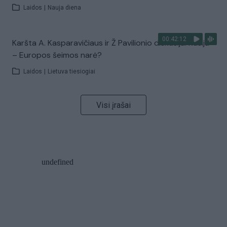
Laidos
|
Nauja diena
00:42:12
Karšta A. Kasparavičiaus ir Ž Pavilionio diskusija: Rusija
– Europos šeimos narė?
Laidos
|
Lietuva tiesiogiai
Visi įrašai