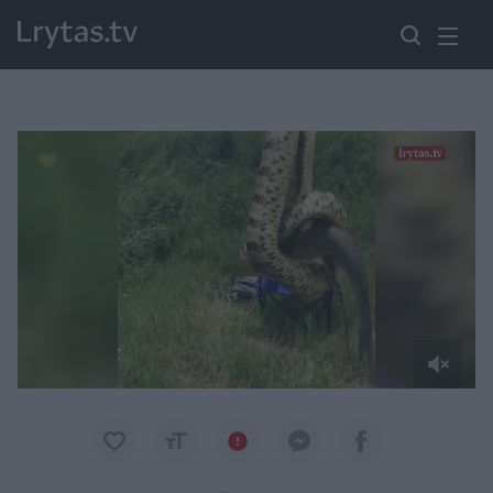
Paremkite Ukrainą