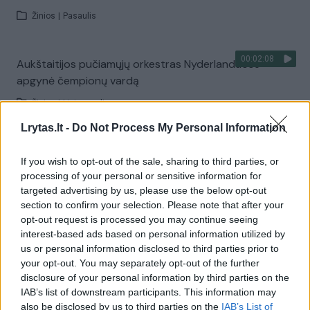
Žinios
|
Pasaulis
00:02:08
Aukštaitijos pučiamųjų orkestras Nyderlanduose
apgynė čempionų vardą
Žinios
|
Lietuvos diena
Lrytas.lt -
Do Not Process My Personal Information
Visi įrašai
If you wish to opt-out of the sale, sharing to third parties, or
processing of your personal or sensitive information for
targeted advertising by us, please use the below opt-out
section to confirm your selection. Please note that after your
Žiūrimiausi įrašai
opt-out request is processed you may continue seeing
interest-based ads based on personal information utilized by
us or personal information disclosed to third parties prior to
00:00:30
Vaizdai iš tragiškos avarijos Vilniaus r.: dviejų moterų ir
your opt-out. You may separately opt-out of the further
disclosure of your personal information by third parties on the
vaiko gyvybių išgelbėti nepavyko
IAB’s list of downstream participants. This information may
Žinios
|
Lietuvos diena
also be disclosed by us to third parties on the
IAB’s List of