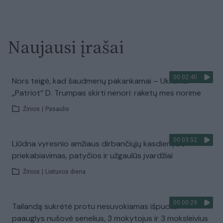
Naujausi įrašai
00:02:40
Nors teigė, kad šaudmenų pakankamai – Ukrainai
„Patriot“ D. Trumpas skirti nenori: raketų mes norime
Žinios
|
Pasaulis
00:03:52
Liūdna vyresnio amžiaus dirbančiųjų kasdienybė –
priekabiavimas, patyčios ir užgaulūs įvardžiai
Žinios
|
Lietuvos diena
00:00:29
Tailandą sukrėtė protu nesuvokiamas išpuolis:
paauglys nušovė senelius, 3 mokytojus ir 3 moksleivius