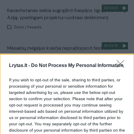
00:03:01
Kazachstanas siekia sugrąžinti Kaspijos tigrą į Centrinę
Aziją: ypatingam projektui ruoštasi dešimtmetį
Žinios
|
Pasaulis
00:03:41
Mėsainių mėgėjus kviečia nepražiopsoti festivalio
Vilniuje: atskleidė populiariausią paruošimo būdą
Lrytas.lt -
Žinios
|
Lietuvos diena
Do Not Process My Personal Information
If you wish to opt-out of the sale, sharing to third parties, or
Visi įrašai
processing of your personal or sensitive information for
targeted advertising by us, please use the below opt-out
section to confirm your selection. Please note that after your
opt-out request is processed you may continue seeing
Žiūrimiausi įrašai
interest-based ads based on personal information utilized by
us or personal information disclosed to third parties prior to
your opt-out. You may separately opt-out of the further
disclosure of your personal information by third parties on the
00:00:49