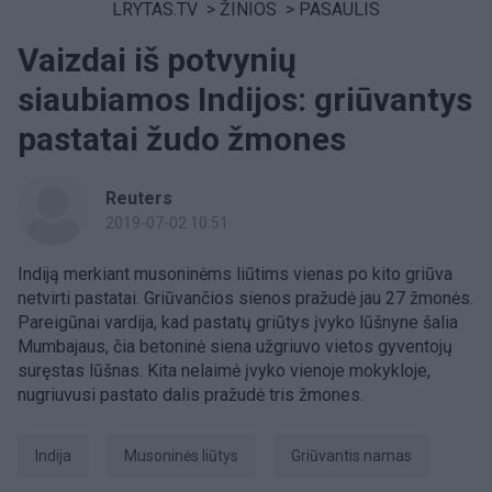
LRYTAS.TV
>
ŽINIOS
>
PASAULIS
Vaizdai iš potvynių
siaubiamos Indijos: griūvantys
pastatai žudo žmones
Reuters
2019-07-02 10:51
Indiją merkiant musoninėms liūtims vienas po kito griūva
netvirti pastatai. Griūvančios sienos pražudė jau 27 žmonės.
Pareigūnai vardija, kad pastatų griūtys įvyko lūšnyne šalia
Mumbajaus, čia betoninė siena užgriuvo vietos gyventojų
suręstas lūšnas. Kita nelaimė įvyko vienoje mokykloje,
nugriuvusi pastato dalis pražudė tris žmones.
Indija
musoninės liūtys
griūvantis namas