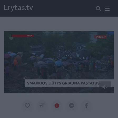
Paremkite Ukrainą