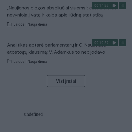
00:14:55
„Naujienos blogos absoliučiai visiems“: ekonomistas
nevynioja į vatą ir kalba apie liūdną statistiką
Laidos
|
Nauja diena
00:10:29
Analitikas aptarė parlamentarų ir G. Nausėdos
atostogų klausimą: V. Adamkus to nebijodavo
Laidos
|
Nauja diena
Visi įrašai