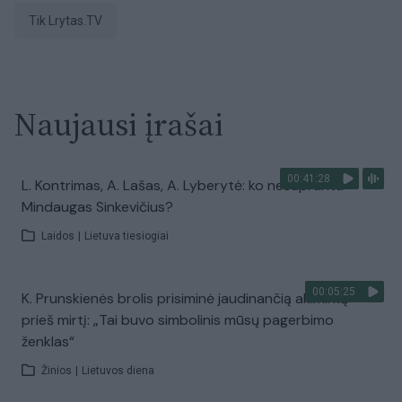
tik Lrytas.TV
Naujausi įrašai
00:41:28
L. Kontrimas, A. Lašas, A. Lyberytė: ko nesupranta
Mindaugas Sinkevičius?
Laidos
|
Lietuva tiesiogiai
00:05:25
K. Prunskienės brolis prisiminė jaudinančią akimirką
prieš mirtį: „Tai buvo simbolinis mūsų pagerbimo
ženklas“
Žinios
|
Lietuvos diena