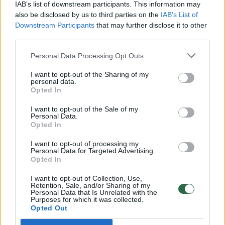
Pateikė daugiau detalių apie iš tėvų paimtus šešis
IAB’s list of downstream participants. This information may
vaikus: jiems kilusi grėsmė
also be disclosed by us to third parties on the
IAB’s List of
Downstream Participants
that may further disclose it to other
Žinios
|
Lietuvos diena
third parties.
Personal Data Processing Opt Outs
00:00:30
Vaizdai iš tragiškos avarijos Vilniaus r.: dviejų moterų ir
I want to opt-out of the Sharing of my
vaiko gyvybių išgelbėti nepavyko
personal data.
Opted In
Žinios
|
Lietuvos diena
I want to opt-out of the Sale of my
Personal Data.
Opted In
00:00:59
Nufilmavo, kaip patvino Vilniaus Vakarinis aplinkkelis:
vaizdas pribloškia
I want to opt-out of processing my
Personal Data for Targeted Advertising.
Žinios
|
Lietuvos diena
Opted In
I want to opt-out of Collection, Use,
Retention, Sale, and/or Sharing of my
00:02:01
„Pagarba pirmajai premjerei“: pasidalijo jautriais
Personal Data that Is Unrelated with the
Purposes for which it was collected.
prisiminimais apie Kazimierą Prunskienę
Opted Out
Žinios
|
Lietuvos diena