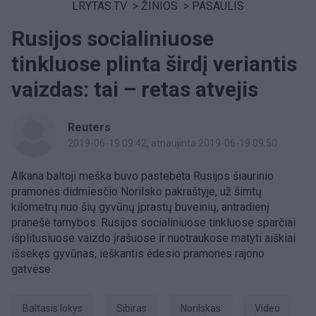
LRYTAS.TV
>
ŽINIOS
>
PASAULIS
Rusijos socialiniuose
tinkluose plinta širdį veriantis
vaizdas: tai – retas atvejis
Reuters
2019-06-19 09:42
, atnaujinta 2019-06-19 09:50
Alkana baltoji meška buvo pastebėta Rusijos šiaurinio
pramonės didmiesčio Norilsko pakraštyje, už šimtų
kilometrų nuo šių gyvūnų įprastų buveinių, antradienį
pranešė tarnybos. Rusijos socialiniuose tinkluose sparčiai
išplitusiuose vaizdo įrašuose ir nuotraukose matyti aiškiai
išsekęs gyvūnas, ieškantis ėdesio pramonės rajono
gatvėse.
baltasis lokys
Sibiras
Norilskas
Video