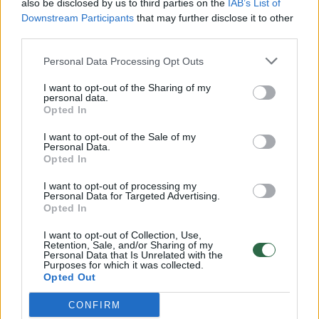
also be disclosed by us to third parties on the
IAB’s List of
Žinios
|
Lietuvos diena
Downstream Participants
that may further disclose it to other
third parties.
00:00:57
Savaitės vidurys nusimato karštas: temperatūra kils iki
Personal Data Processing Opt Outs
32 laipsnių šilumos
I want to opt-out of the Sharing of my
Žinios
|
Orai
personal data.
Opted In
I want to opt-out of the Sale of my
00:15:54
V. Zalužno pasisakymą laiko bandymu įsitvirtinti
Personal Data.
Opted In
Ukrainos politikoje: jis yra neteisus
I want to opt-out of processing my
Laidos
|
Nauja diena
Personal Data for Targeted Advertising.
Opted In
00:00:59
Nufilmavo, kaip patvino Vilniaus Vakarinis aplinkkelis:
I want to opt-out of Collection, Use,
Retention, Sale, and/or Sharing of my
vaizdas pribloškia
Personal Data that Is Unrelated with the
Purposes for which it was collected.
Žinios
|
Lietuvos diena
Opted Out
CONFIRM