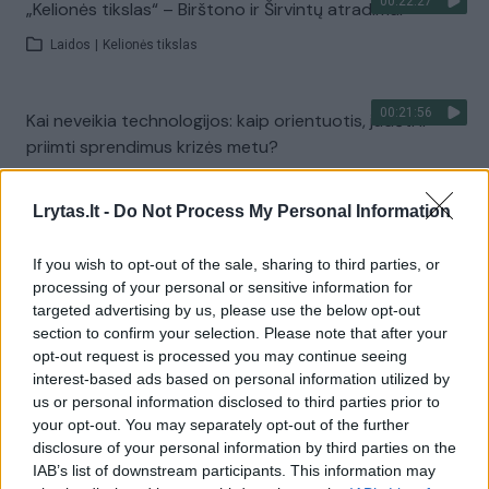
00:22:27
„Kelionės tikslas“ – Birštono ir Širvintų atradimai
Laidos
|
Kelionės tikslas
00:21:56
Kai neveikia technologijos: kaip orientuotis, judėti ir
priimti sprendimus krizės metu?
Laidos
|
Išlikti rytojui
Lrytas.lt -
Do Not Process My Personal Information
Visi įrašai
If you wish to opt-out of the sale, sharing to third parties, or
processing of your personal or sensitive information for
targeted advertising by us, please use the below opt-out
section to confirm your selection. Please note that after your
Žiūrimiausi įrašai
opt-out request is processed you may continue seeing
interest-based ads based on personal information utilized by
us or personal information disclosed to third parties prior to
your opt-out. You may separately opt-out of the further
00:00:30
Vaizdai iš tragiškos avarijos Vilniaus r.: dviejų moterų ir
disclosure of your personal information by third parties on the
vaiko gyvybių išgelbėti nepavyko
IAB’s list of downstream participants. This information may