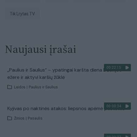
tik Lrytas.TV
Naujausi įrašai
00:22:15
„Paulius ir Saulius“ – ypatingai karšta diena Dzūkijos
ežere ir aktyvi karšių žūklė
Laidos
|
Paulius ir Saulius
00:00:34
Kyjivas po naktinės atakos: liepsnos apėmė pastatus
Žinios
|
Pasaulis