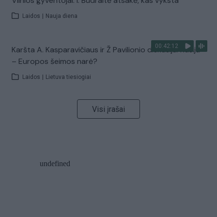
Vilnios gyventojai: I. Budraitė atsakė, kas vyksta
Laidos
|
Nauja diena
00:42:12
Karšta A. Kasparavičiaus ir Ž Pavilionio diskusija: Rusija
– Europos šeimos narė?
Laidos
|
Lietuva tiesiogiai
Visi įrašai