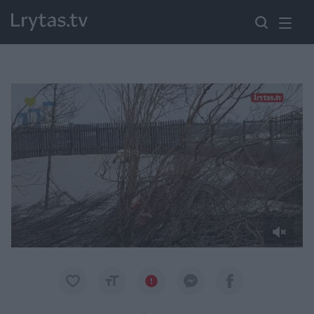
Paremkite Ukrainą