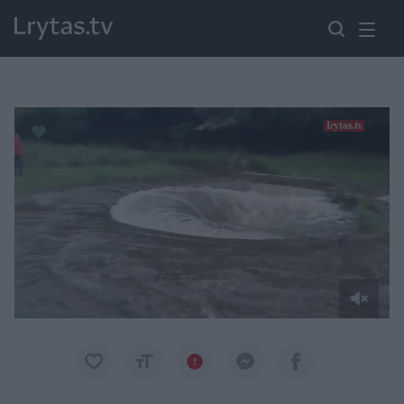
Paremkite Ukrainą