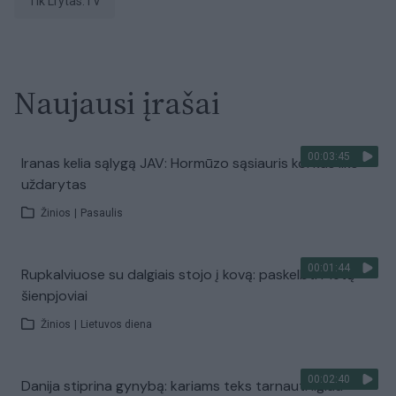
tik Lrytas.TV
Naujausi įrašai
00:03:45
Iranas kelia sąlygą JAV: Hormūzo sąsiauris kol kas liks
uždarytas
Žinios
|
Pasaulis
00:01:44
Rupkalviuose su dalgiais stojo į kovą: paskelbti Metų
šienpjoviai
Žinios
|
Lietuvos diena
00:02:40
Danija stiprina gynybą: kariams teks tarnauti ilgiau