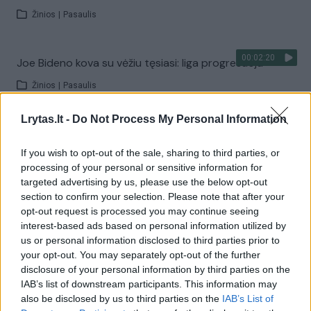
Žinios
|
Pasaulis
00:02:20
Joe Bideno kova su vėžiu tęsiasi: liga progresuoja
Žinios
|
Pasaulis
Lrytas.lt -
Do Not Process My Personal Information
Visi įrašai
If you wish to opt-out of the sale, sharing to third parties, or
processing of your personal or sensitive information for
targeted advertising by us, please use the below opt-out
Žiūrimiausi įrašai
section to confirm your selection. Please note that after your
opt-out request is processed you may continue seeing
interest-based ads based on personal information utilized by
us or personal information disclosed to third parties prior to
00:00:30
Vaizdai iš tragiškos avarijos Vilniaus r.: dviejų moterų ir
your opt-out. You may separately opt-out of the further
vaiko gyvybių išgelbėti nepavyko
disclosure of your personal information by third parties on the
IAB’s list of downstream participants. This information may
Žinios
|
Lietuvos diena
also be disclosed by us to third parties on the
IAB’s List of