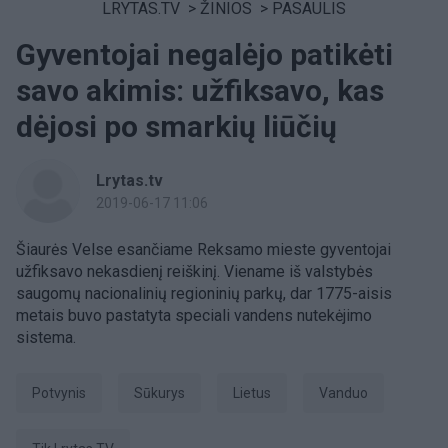
LRYTAS.TV
>
ŽINIOS
>
PASAULIS
Gyventojai negalėjo patikėti
savo akimis: užfiksavo, kas
dėjosi po smarkių liūčių
Lrytas.tv
2019-06-17 11:06
Šiaurės Velse esančiame Reksamo mieste gyventojai
užfiksavo nekasdienį reiškinį. Viename iš valstybės
saugomų nacionalinių regioninių parkų, dar 1775-aisis
metais buvo pastatyta speciali vandens nutekėjimo
sistema.
potvynis
Sūkurys
Lietus
Vanduo