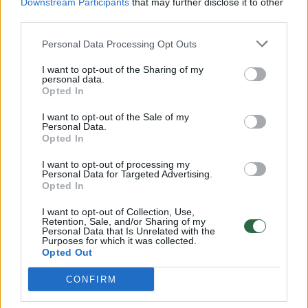
Downstream Participants
that may further disclose it to other
third parties.
00:00:57
Savaitės vidurys nusimato karštas: temperatūra kils iki
32 laipsnių šilumos
Personal Data Processing Opt Outs
Žinios
|
Orai
I want to opt-out of the Sharing of my
personal data.
Opted In
00:15:54
V. Zalužno pasisakymą laiko bandymu įsitvirtinti
I want to opt-out of the Sale of my
Ukrainos politikoje: jis yra neteisus
Personal Data.
Opted In
Laidos
|
Nauja diena
I want to opt-out of processing my
Personal Data for Targeted Advertising.
Opted In
00:00:57
Sinoptikai atsakė, kokiais orais užbaigsime darbo
savaitę: karščiai atsitrauks
I want to opt-out of Collection, Use,
Retention, Sale, and/or Sharing of my
Personal Data that Is Unrelated with the
Žinios
|
Orai
Purposes for which it was collected.
Opted Out
CONFIRM
Visi įrašai