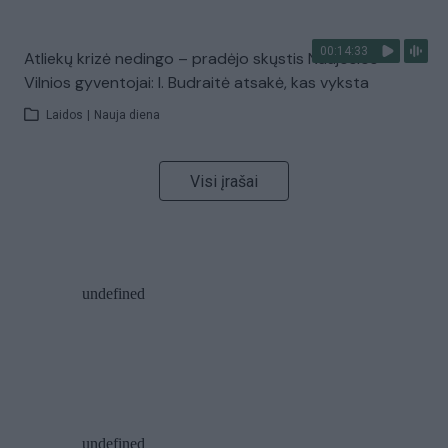
00:14:33
Atliekų krizė nedingo – pradėjo skųstis Naujosios
Vilnios gyventojai: I. Budraitė atsakė, kas vyksta
Laidos
|
Nauja diena
Visi įrašai