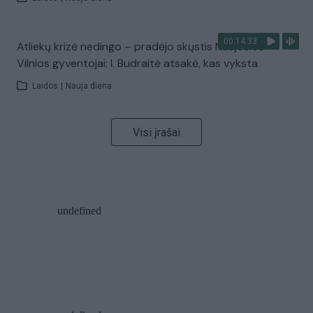
00:14:33
Atliekų krizė nedingo – pradėjo skųstis Naujosios
Vilnios gyventojai: I. Budraitė atsakė, kas vyksta
Laidos
|
Nauja diena
Visi įrašai