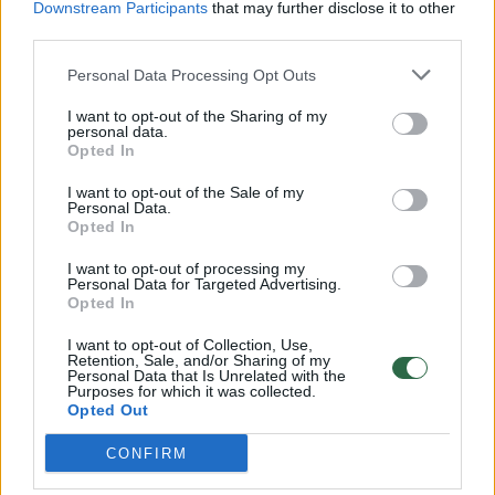
Downstream Participants
that may further disclose it to other
third parties.
00:00:57
Savaitės vidurys nusimato karštas: temperatūra kils iki
32 laipsnių šilumos
Personal Data Processing Opt Outs
Žinios
|
Orai
I want to opt-out of the Sharing of my
personal data.
Opted In
00:15:54
V. Zalužno pasisakymą laiko bandymu įsitvirtinti
I want to opt-out of the Sale of my
Personal Data.
Ukrainos politikoje: jis yra neteisus
Opted In
Laidos
|
Nauja diena
I want to opt-out of processing my
Personal Data for Targeted Advertising.
Opted In
00:00:57
Sinoptikai atsakė, kokiais orais užbaigsime darbo
I want to opt-out of Collection, Use,
savaitę: karščiai atsitrauks
Retention, Sale, and/or Sharing of my
Personal Data that Is Unrelated with the
Žinios
|
Orai
Purposes for which it was collected.
Opted Out
CONFIRM
Visi įrašai