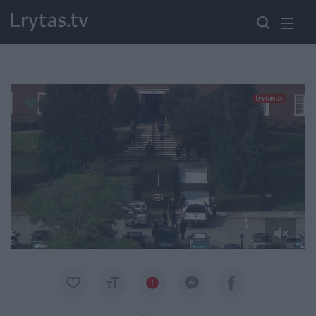
Paremkite Ukrainą