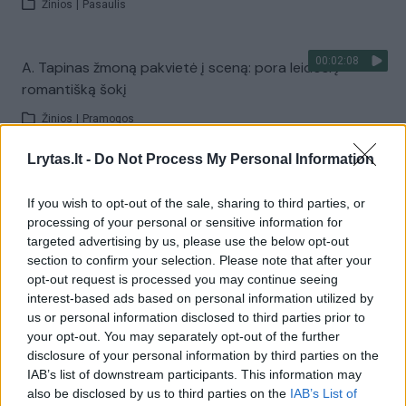
Žinios
|
Pasaulis
00:02:08
A. Tapinas žmoną pakvietė į sceną: pora leidosi į
romantišką šokį
Žinios
|
Pramogos
Lrytas.lt -
Do Not Process My Personal Information
Visi įrašai
If you wish to opt-out of the sale, sharing to third parties, or
processing of your personal or sensitive information for
targeted advertising by us, please use the below opt-out
Žiūrimiausi įrašai
section to confirm your selection. Please note that after your
opt-out request is processed you may continue seeing
interest-based ads based on personal information utilized by
us or personal information disclosed to third parties prior to
00:00:30
Vaizdai iš tragiškos avarijos Vilniaus r.: dviejų moterų ir
your opt-out. You may separately opt-out of the further
vaiko gyvybių išgelbėti nepavyko
disclosure of your personal information by third parties on the
IAB’s list of downstream participants. This information may
Žinios
|
Lietuvos diena
also be disclosed by us to third parties on the
IAB’s List of