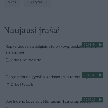
Mirtis
tik Lrytas.TV
Naujausi įrašai
00:01:44
Rupkalviuose su dalgiais stojo į kovą: paskelbti Metų
šienpjoviai
Žinios
|
Lietuvos diena
00:02:40
Danija stiprina gynybą: kariams teks tarnauti ilgiau
Žinios
|
Pasaulis
00:02:20
Joe Bideno kova su vėžiu tęsiasi: liga progresuoja