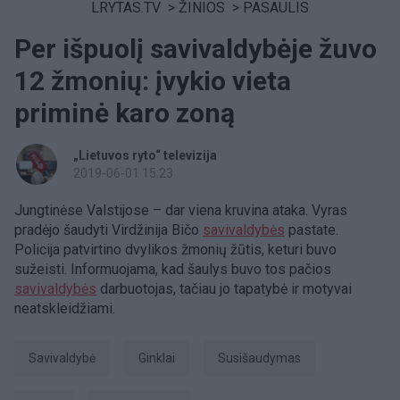
LRYTAS.TV
>
ŽINIOS
>
PASAULIS
Per išpuolį savivaldybėje žuvo
12 žmonių: įvykio vieta
priminė karo zoną
„Lietuvos ryto“ televizija
2019-06-01 15:23
Jungtinėse Valstijose – dar viena kruvina ataka. Vyras
pradėjo šaudyti Virdžinija Bičo
savivaldybės
pastate.
Policija patvirtino dvylikos žmonių žūtis, keturi buvo
sužeisti. Informuojama, kad šaulys buvo tos pačios
savivaldybės
darbuotojas, tačiau jo tapatybė ir motyvai
neatskleidžiami.
Savivaldybė
Ginklai
susišaudymas