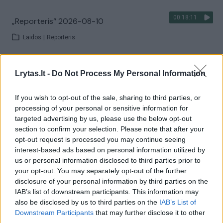
00:18:11
„Reporteris“ 2026-08-10
Laidos
|
Reporteris
Visi įrašai
Lrytas.lt -
Do Not Process My Personal Information
If you wish to opt-out of the sale, sharing to third parties, or
processing of your personal or sensitive information for
Žiūrimiausi įrašai
targeted advertising by us, please use the below opt-out
section to confirm your selection. Please note that after your
opt-out request is processed you may continue seeing
interest-based ads based on personal information utilized by
00:00:30
Vaizdai iš tragiškos avarijos Vilniaus r.: dviejų moterų ir
us or personal information disclosed to third parties prior to
vaiko gyvybių išgelbėti nepavyko
your opt-out. You may separately opt-out of the further
disclosure of your personal information by third parties on the
Žinios
|
Lietuvos diena
IAB’s list of downstream participants. This information may
also be disclosed by us to third parties on the
IAB’s List of
Downstream Participants
that may further disclose it to other
00:00:57
Savaitės vidurys nusimato karštas: temperatūra kils iki