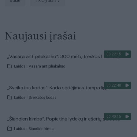
būklė
tik Lrytas.TV
Naujausi įrašai
00:22:15
„Vasara ant piliakalnio“: 300 metų freskos Lietuvoje
Laidos
|
Vasara ant piliakalnio
00:22:48
„Sveikatos kodas“. Kada sėdėjimas tampa liga?
Laidos
|
Sveikatos kodas
00:40:15
„Šiandien kimba“. Popietinė lydekų ir ešerių paieška
Laidos
|
Šiandien kimba