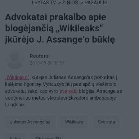
LRYTAS.TV
>
ŽINIOS
>
PASAULIS
Advokatai prakalbo apie
blogėjančią „Wikileaks“
įkūrėjo J. Assange‘o būklę
Reuters
2019-05-30 09:57
„Wikileaks“
įkūrėjas Julianas Assange'as perkeltas į
kalėjimo ligoninę. Vyriausybinių paslapčių viešintojo
advokatai sako, kad vyro
sveikata
blogėja. Assange'as
septynerius metus slapstėsi Ekvadoro ambasadoje
Londone.
Julianas Assange'as
Wikileaks
Sveikata