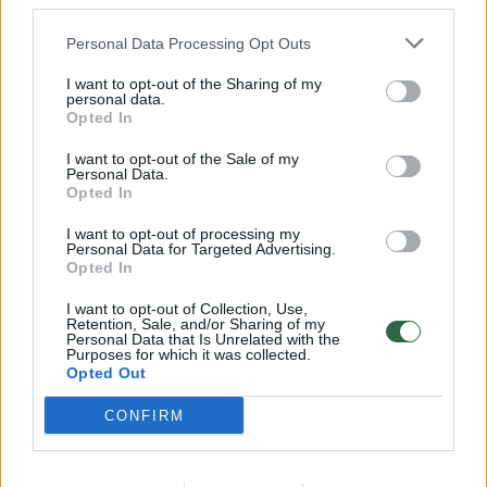
third parties.
32 laipsnių šilumos
Personal Data Processing Opt Outs
Žinios
|
Orai
I want to opt-out of the Sharing of my
personal data.
00:15:54
Opted In
V. Zalužno pasisakymą laiko bandymu įsitvirtinti
Ukrainos politikoje: jis yra neteisus
I want to opt-out of the Sale of my
Personal Data.
Laidos
|
Nauja diena
Opted In
I want to opt-out of processing my
Personal Data for Targeted Advertising.
00:00:57
Sinoptikai atsakė, kokiais orais užbaigsime darbo
Opted In
savaitę: karščiai atsitrauks
I want to opt-out of Collection, Use,
Žinios
|
Orai
Retention, Sale, and/or Sharing of my
Personal Data that Is Unrelated with the
Purposes for which it was collected.
Opted Out
Visi įrašai
CONFIRM