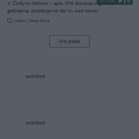
00:15:08
V. Čmilytė-Nielsen – apie VPA išmokas ir gimstamumo
gelbėjimą: atidėlioja ne dėl to, kad nenori
Laidos
|
Nauja diena
Visi įrašai