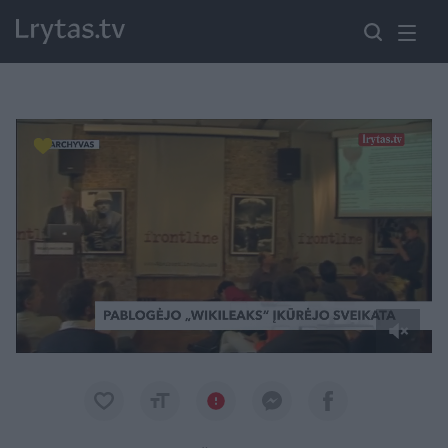
Paremkite Ukrainą