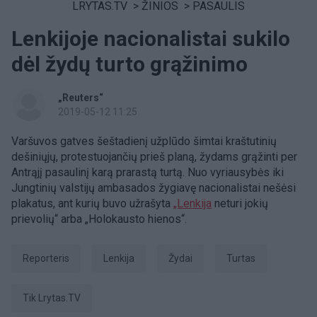
LRYTAS.TV
>
ŽINIOS
>
PASAULIS
Lenkijoje nacionalistai sukilo
dėl žydų turto grąžinimo
„Reuters“
2019-05-12 11:25
Varšuvos gatves šeštadienį užplūdo šimtai kraštutinių
dešiniųjų, protestuojančių prieš planą, žydams grąžinti per
Antrąjį pasaulinį karą prarastą turtą. Nuo vyriausybės iki
Jungtinių valstijų ambasados žygiavę nacionalistai nešėsi
plakatus, ant kurių buvo užrašyta
„Lenkija
neturi jokių
prievolių“ arba „Holokausto hienos“.
Reporteris
Lenkija
žydai
turtas
tik Lrytas.TV