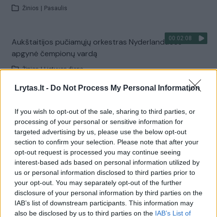
Žinios
|
Pasaulis
00:02:08
Aukštaitijos pučiamųjų orkestras Nyderlanduose
apgynė čempionų vardą
Žinios
|
Lietuvos diena
Lrytas.lt -
Do Not Process My Personal Information
Visi įrašai
If you wish to opt-out of the sale, sharing to third parties, or
processing of your personal or sensitive information for
targeted advertising by us, please use the below opt-out
Žiūrimiausi įrašai
section to confirm your selection. Please note that after your
opt-out request is processed you may continue seeing
interest-based ads based on personal information utilized by
us or personal information disclosed to third parties prior to
00:00:30
Vaizdai iš tragiškos avarijos Vilniaus r.: dviejų moterų ir
your opt-out. You may separately opt-out of the further
vaiko gyvybių išgelbėti nepavyko
disclosure of your personal information by third parties on the
IAB’s list of downstream participants. This information may
Žinios
|
Lietuvos diena
also be disclosed by us to third parties on the
IAB’s List of