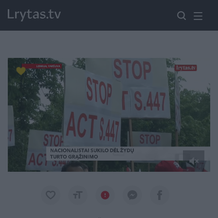
Paremkite Ukrainą