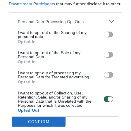
Downstream Participants
that may further disclose it to other
third parties.
00:00:57
Savaitės vidurys nusimato karštas: temperatūra kils iki
Personal Data Processing Opt Outs
32 laipsnių šilumos
I want to opt-out of the Sharing of my
Žinios
|
Orai
personal data.
Opted In
00:00:59
Nufilmavo, kaip patvino Vilniaus Vakarinis aplinkkelis:
I want to opt-out of the Sale of my
Personal Data.
vaizdas pribloškia
Opted In
Žinios
|
Lietuvos diena
I want to opt-out of processing my
Personal Data for Targeted Advertising.
Opted In
00:15:54
V. Zalužno pasisakymą laiko bandymu įsitvirtinti
I want to opt-out of Collection, Use,
Ukrainos politikoje: jis yra neteisus
Retention, Sale, and/or Sharing of my
Personal Data that Is Unrelated with the
Purposes for which it was collected.
Laidos
|
Nauja diena
Opted Out
CONFIRM
Visi įrašai