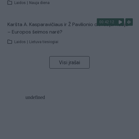
Laidos
|
Nauja diena
00:42:12
Karšta A. Kasparavičiaus ir Ž Pavilionio diskusija: Rusija
– Europos šeimos narė?
Laidos
|
Lietuva tiesiogiai
Visi įrašai