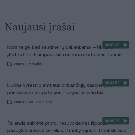
Naujausi įrašai
00:02:40
Nors teigė, kad šaudmenų pakankamai – Ukrainai
„Patriot“ D. Trumpas skirti nenori: raketų mes norime
Žinios
|
Pasaulis
00:03:52
Liūdna vyresnio amžiaus dirbančiųjų kasdienybė –
priekabiavimas, patyčios ir užgaulūs įvardžiai
Žinios
|
Lietuvos diena
00:00:29
Tailandą sukrėtė protu nesuvokiamas išpuolis:
paauglys nušovė senelius, 3 mokytojus ir 3 moksleivius