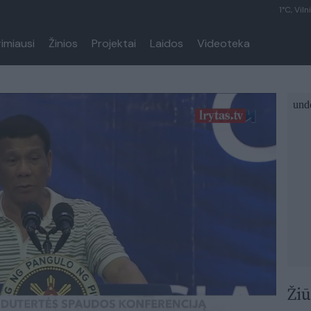
1°C, Viln
rimiausi
Žinios
Projektai
Laidos
Videoteka
Žiū