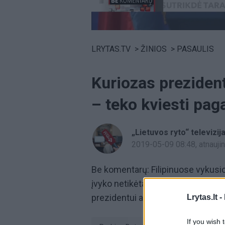
Volume
0%
LRYTAS.TV
>
ŽINIOS
>
PASAULIS
Kuriozas preziden
– teko kviesti pag
„Lietuvos ryto“ televizij
2019-05-09 08:48
, atnauj
Be komentarų: Filipinuose vykusi
įvyko netikėtas kuriozas. Kalbos m
prezidentui atskubėjo asistentė.
Lrytas.lt -
If you wish 