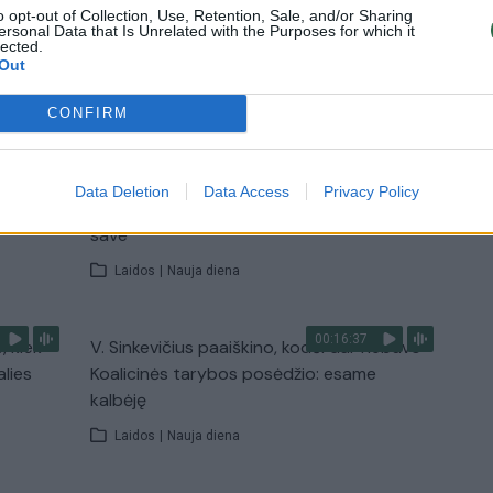
Žinios
|
Lietuvos diena
o opt-out of Collection, Use, Retention, Sale, and/or Sharing
ersonal Data that Is Unrelated with the Purposes for which it
lected.
Out
TV
Visi įrašai
CONFIRM
00:11:27
nio
Lietuvos pasiruošimą pavojams neigiamai
Data Deletion
Data Access
Privacy Policy
narė?
vertinantis šaulys: nustokime apgaudinėti
save
Laidos
|
Nauja diena
00:16:37
, kiek
V. Sinkevičius paaiškino, kodėl dar nebuvo
alies
Koalicinės tarybos posėdžio: esame
kalbėję
Laidos
|
Nauja diena