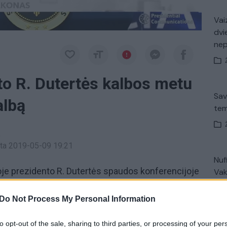
Vaiz
dvi
ne
to R. Dutertės kalbos metu
Sav
albą
tem
a
inta 2019-05-09 19:21
Nuf
oje prezidento R. Dutertės spaudos konferencijoje
Vak
etu jį sutrikdė atkeliavęs tarakonas. Į pagalbą
Do Not Process My Personal Information
Avar
to opt-out of the sale, sharing to third parties, or processing of your per