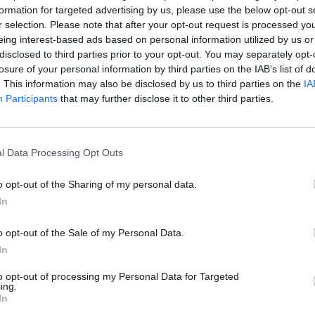
paudos konferencija
laida Be komentarų
formation for targeted advertising by us, please use the below opt-out s
aut
r selection. Please note that after your opt-out request is processed y
eing interest-based ads based on personal information utilized by us or
disclosed to third parties prior to your opt-out. You may separately opt-
losure of your personal information by third parties on the IAB’s list of
. This information may also be disclosed by us to third parties on the
IA
Participants
that may further disclose it to other third parties.
Visi įrašai
l Data Processing Opt Outs
0:57
00:42:12
aigsime
Karšta A. Kasparavičiaus ir Ž Pavilionio
o opt-out of the Sharing of my personal data.
diskusija: Rusija – Europos šeimos narė?
In
Laidos
|
Lietuva tiesiogiai
o opt-out of the Sale of my Personal Data.
In
2:33
00:04:00
dens
Kuprines pasvėrę specialistai įspėja apie
e:
pavojingą įprotį: tą daro daugiau nei pusė
to opt-out of processing my Personal Data for Targeted
ing.
pradinukų
In