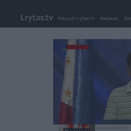
Klausyk Lrytas.tv
Naujausi
Žiū
Paremkite Ukrainą