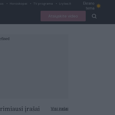
Ekrano
ius
Horoskopai
TV programa
Lrytas.lt
tema
Atsiųskite video
rimiausi įrašai
Visi įrašai