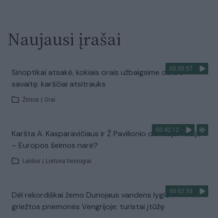
Naujausi įrašai
00:00:57
Sinoptikai atsakė, kokiais orais užbaigsime darbo
savaitę: karščiai atsitrauks
Žinios
|
Orai
00:42:12
Karšta A. Kasparavičiaus ir Ž Pavilionio diskusija: Rusija
– Europos šeimos narė?
Laidos
|
Lietuva tiesiogiai
00:02:33
Dėl rekordiškai žemo Dunojaus vandens lygio –
griežtos priemonės Vengrijoje: turistai įtūžę