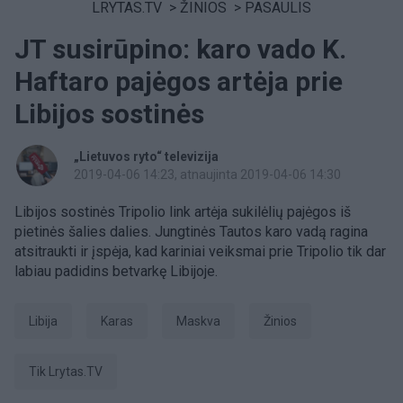
LRYTAS.TV
>
ŽINIOS
>
PASAULIS
JT susirūpino: karo vado K.
Haftaro pajėgos artėja prie
Libijos sostinės
„Lietuvos ryto“ televizija
2019-04-06 14:23
, atnaujinta 2019-04-06 14:30
Libijos sostinės Tripolio link artėja sukilėlių pajėgos iš
pietinės šalies dalies. Jungtinės Tautos karo vadą ragina
atsitraukti ir įspėja, kad kariniai veiksmai prie Tripolio tik dar
labiau padidins betvarkę Libijoje.
Libija
Karas
Maskva
Žinios
tik Lrytas.TV