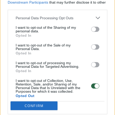
Downstream Participants
that may further disclose it to other
third parties.
00:00:57
Savaitės vidurys nusimato karštas: temperatūra kils iki
32 laipsnių šilumos
Personal Data Processing Opt Outs
Žinios
|
Orai
I want to opt-out of the Sharing of my
personal data.
Opted In
00:00:59
Nufilmavo, kaip patvino Vilniaus Vakarinis aplinkkelis:
I want to opt-out of the Sale of my
Personal Data.
vaizdas pribloškia
Opted In
Žinios
|
Lietuvos diena
I want to opt-out of processing my
Personal Data for Targeted Advertising.
Opted In
00:00:55
Avarija Vilniuje: į stotelę įsirėžęs automobilis sužalojo
I want to opt-out of Collection, Use,
dvi moteris
Retention, Sale, and/or Sharing of my
Personal Data that Is Unrelated with the
Žinios
Purposes for which it was collected.
|
Lietuvos diena
Opted Out
CONFIRM
Visi įrašai