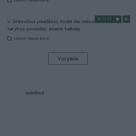
Laidos
|
Nauja diena
00:16:37
V. Sinkevičius paaiškino, kodėl dar nebuvo Koalicinės
tarybos posėdžio: esame kalbėję
Laidos
|
Nauja diena
Visi įrašai