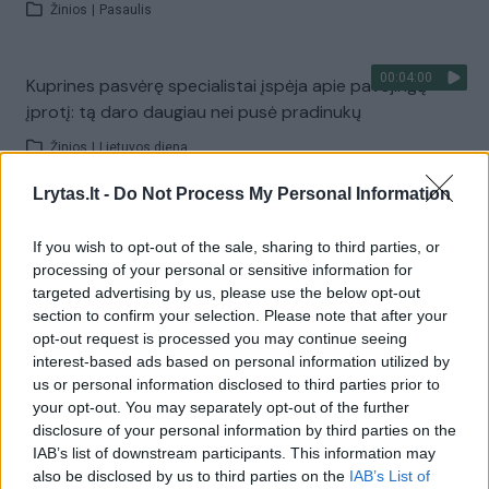
Žinios
|
Pasaulis
00:04:00
Kuprines pasvėrę specialistai įspėja apie pavojingą
įprotį: tą daro daugiau nei pusė pradinukų
Žinios
|
Lietuvos diena
Lrytas.lt -
Do Not Process My Personal Information
Visi įrašai
If you wish to opt-out of the sale, sharing to third parties, or
processing of your personal or sensitive information for
targeted advertising by us, please use the below opt-out
Žiūrimiausi įrašai
section to confirm your selection. Please note that after your
opt-out request is processed you may continue seeing
interest-based ads based on personal information utilized by
us or personal information disclosed to third parties prior to
00:00:30
Vaizdai iš tragiškos avarijos Vilniaus r.: dviejų moterų ir
your opt-out. You may separately opt-out of the further
vaiko gyvybių išgelbėti nepavyko
disclosure of your personal information by third parties on the
IAB’s list of downstream participants. This information may
Žinios
|
Lietuvos diena
also be disclosed by us to third parties on the
IAB’s List of