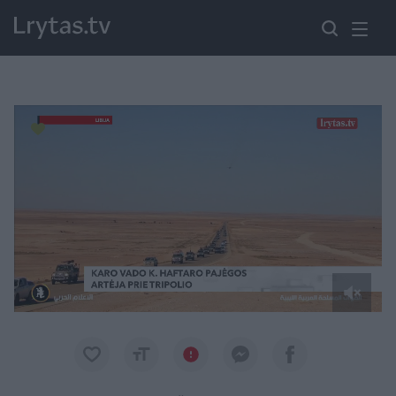
Paremkite Ukrainą