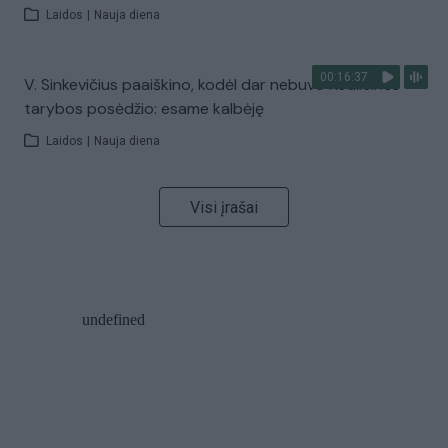
Laidos
|
Nauja diena
00:16:37
V. Sinkevičius paaiškino, kodėl dar nebuvo Koalicinės
tarybos posėdžio: esame kalbėję
Laidos
|
Nauja diena
Visi įrašai