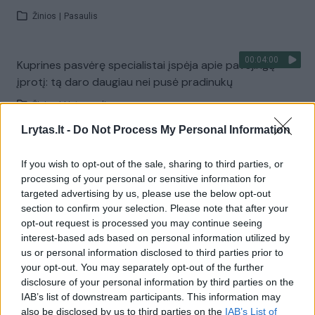
Žinios
|
Pasaulis
00:04:00
Kuprines pasvėrę specialistai įspėja apie pavojingą
įprotį: tą daro daugiau nei pusė pradinukų
Žinios
|
Lietuvos diena
Lrytas.lt -
Do Not Process My Personal Information
Visi įrašai
If you wish to opt-out of the sale, sharing to third parties, or
processing of your personal or sensitive information for
targeted advertising by us, please use the below opt-out
section to confirm your selection. Please note that after your
Žiūrimiausi įrašai
opt-out request is processed you may continue seeing
interest-based ads based on personal information utilized by
us or personal information disclosed to third parties prior to
00:00:30
Vaizdai iš tragiškos avarijos Vilniaus r.: dviejų moterų ir
your opt-out. You may separately opt-out of the further
disclosure of your personal information by third parties on the
vaiko gyvybių išgelbėti nepavyko
IAB’s list of downstream participants. This information may
Žinios
|
Lietuvos diena
also be disclosed by us to third parties on the
IAB’s List of