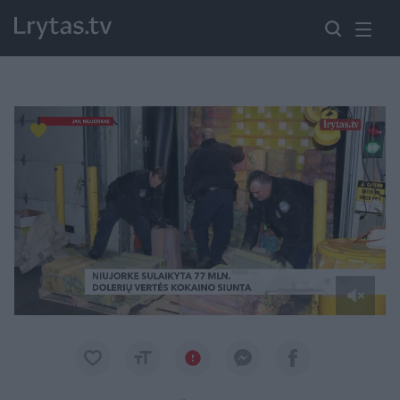
Paremkite Ukrainą