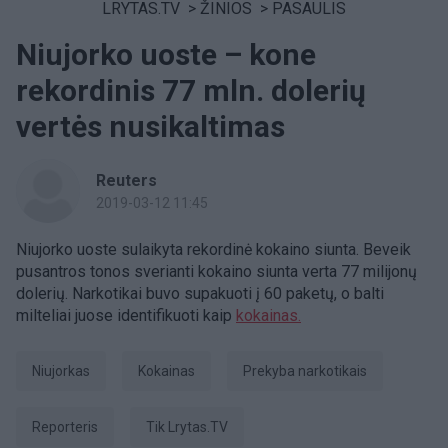
LRYTAS.TV
>
ŽINIOS
>
PASAULIS
Niujorko uoste – kone
rekordinis 77 mln. dolerių
vertės nusikaltimas
Reuters
2019-03-12 11:45
Niujorko uoste sulaikyta rekordinė kokaino siunta. Beveik
pusantros tonos sverianti kokaino siunta verta 77 milijonų
dolerių. Narkotikai buvo supakuoti į 60 paketų, o balti
milteliai juose identifikuoti kaip
kokainas.
Niujorkas
Kokainas
prekyba narkotikais
Reporteris
tik Lrytas.TV