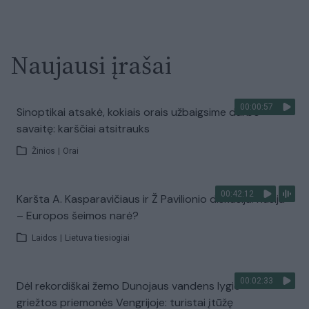
Naujausi įrašai
00:00:57
Sinoptikai atsakė, kokiais orais užbaigsime darbo
savaitę: karščiai atsitrauks
Žinios
|
Orai
00:42:12
Karšta A. Kasparavičiaus ir Ž Pavilionio diskusija: Rusija
– Europos šeimos narė?
Laidos
|
Lietuva tiesiogiai
00:02:33
Dėl rekordiškai žemo Dunojaus vandens lygio –
griežtos priemonės Vengrijoje: turistai įtūžę