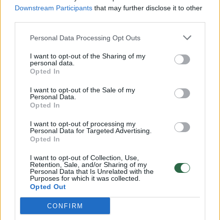
Downstream Participants
that may further disclose it to other
third parties.
00:00:57
Savaitės vidurys nusimato karštas: temperatūra kils iki
Personal Data Processing Opt Outs
32 laipsnių šilumos
I want to opt-out of the Sharing of my
Žinios
|
Orai
personal data.
Opted In
00:00:59
I want to opt-out of the Sale of my
Nufilmavo, kaip patvino Vilniaus Vakarinis aplinkkelis:
Personal Data.
vaizdas pribloškia
Opted In
Žinios
|
Lietuvos diena
I want to opt-out of processing my
Personal Data for Targeted Advertising.
Opted In
00:00:55
Avarija Vilniuje: į stotelę įsirėžęs automobilis sužalojo
I want to opt-out of Collection, Use,
dvi moteris
Retention, Sale, and/or Sharing of my
Personal Data that Is Unrelated with the
Purposes for which it was collected.
Žinios
|
Lietuvos diena
Opted Out
CONFIRM
Visi įrašai