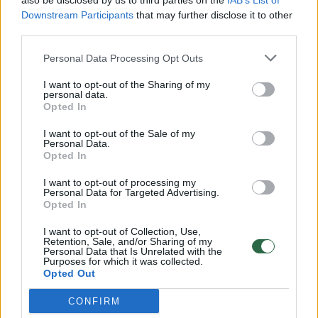
also be disclosed by us to third parties on the
IAB’s List of
Žinios
|
Lietuvos diena
Downstream Participants
that may further disclose it to other
third parties.
00:00:30
Vaizdai iš tragiškos avarijos Vilniaus r.: dviejų moterų ir
Personal Data Processing Opt Outs
vaiko gyvybių išgelbėti nepavyko
I want to opt-out of the Sharing of my
Žinios
|
Lietuvos diena
personal data.
Opted In
I want to opt-out of the Sale of my
00:00:59
Nufilmavo, kaip patvino Vilniaus Vakarinis aplinkkelis:
Personal Data.
vaizdas pribloškia
Opted In
Žinios
|
Lietuvos diena
I want to opt-out of processing my
Personal Data for Targeted Advertising.
Opted In
00:02:01
„Pagarba pirmajai premjerei“: pasidalijo jautriais
I want to opt-out of Collection, Use,
Retention, Sale, and/or Sharing of my
prisiminimais apie Kazimierą Prunskienę
Personal Data that Is Unrelated with the
Purposes for which it was collected.
Žinios
|
Lietuvos diena
Opted Out
CONFIRM
Visi įrašai