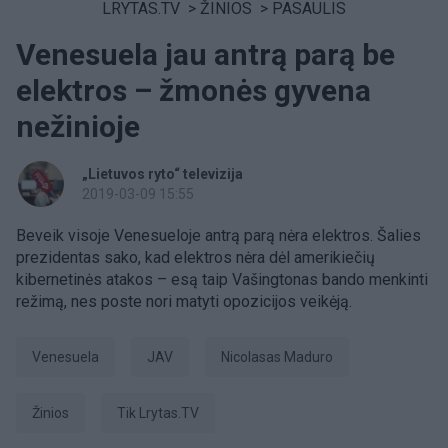
LRYTAS.TV
>
ŽINIOS
>
PASAULIS
Venesuela jau antrą parą be
elektros – žmonės gyvena
nežinioje
„Lietuvos ryto“ televizija
2019-03-09 15:55
Beveik visoje Venesueloje antrą parą nėra elektros. Šalies
prezidentas sako, kad elektros nėra dėl amerikiečių
kibernetinės atakos – esą taip Vašingtonas bando menkinti
režimą, nes poste nori matyti opozicijos veikėją.
Venesuela
JAV
Nicolasas Maduro
Žinios
tik Lrytas.TV