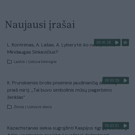
Naujausi įrašai
00:41:28
L. Kontrimas, A. Lašas, A. Lyberytė: ko nesupranta
Mindaugas Sinkevičius?
Laidos
|
Lietuva tiesiogiai
00:05:25
K. Prunskienės brolis prisiminė jaudinančią akimirką
prieš mirtį: „Tai buvo simbolinis mūsų pagerbimo
ženklas“
Žinios
|
Lietuvos diena
00:03:01
Kazachstanas siekia sugrąžinti Kaspijos tigrą į Centrinę