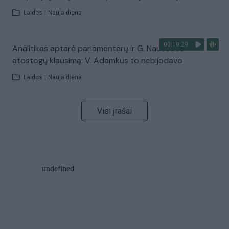
Laidos
|
Nauja diena
00:10:29
Analitikas aptarė parlamentarų ir G. Nausėdos
atostogų klausimą: V. Adamkus to nebijodavo
Laidos
|
Nauja diena
Visi įrašai