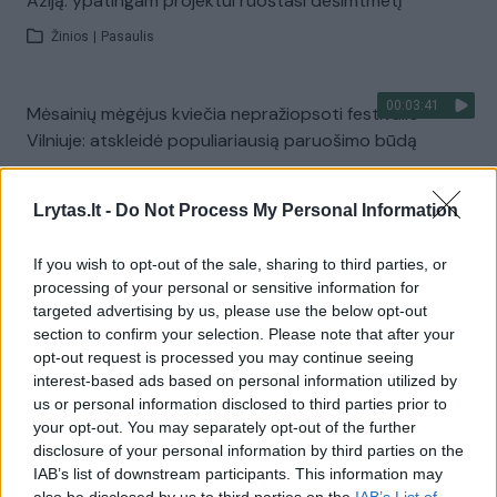
Aziją: ypatingam projektui ruoštasi dešimtmetį
Žinios
|
Pasaulis
00:03:41
Mėsainių mėgėjus kviečia nepražiopsoti festivalio
Vilniuje: atskleidė populiariausią paruošimo būdą
Žinios
|
Lietuvos diena
Lrytas.lt -
Do Not Process My Personal Information
Visi įrašai
If you wish to opt-out of the sale, sharing to third parties, or
processing of your personal or sensitive information for
targeted advertising by us, please use the below opt-out
section to confirm your selection. Please note that after your
Žiūrimiausi įrašai
opt-out request is processed you may continue seeing
interest-based ads based on personal information utilized by
us or personal information disclosed to third parties prior to
your opt-out. You may separately opt-out of the further
00:00:49
Pateikė daugiau detalių apie iš tėvų paimtus šešis
disclosure of your personal information by third parties on the
vaikus: jiems kilusi grėsmė
IAB’s list of downstream participants. This information may