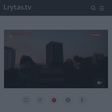
Paremkite Ukrainą