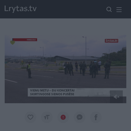
Paremkite Ukrainą