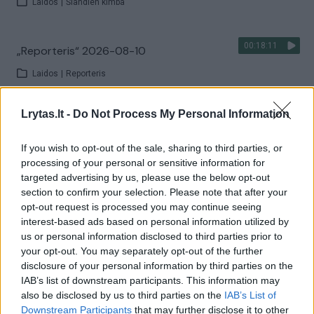
Laidos
|
Šiandien kimba
00:18:11
„Reporteris“ 2026-08-10
Laidos
|
Reporteris
Lrytas.lt -
Do Not Process My Personal Information
Visi įrašai
If you wish to opt-out of the sale, sharing to third parties, or
processing of your personal or sensitive information for
targeted advertising by us, please use the below opt-out
Žiūrimiausi įrašai
section to confirm your selection. Please note that after your
opt-out request is processed you may continue seeing
interest-based ads based on personal information utilized by
00:00:30
Vaizdai iš tragiškos avarijos Vilniaus r.: dviejų moterų ir
us or personal information disclosed to third parties prior to
your opt-out. You may separately opt-out of the further
vaiko gyvybių išgelbėti nepavyko
disclosure of your personal information by third parties on the
Žinios
|
Lietuvos diena
IAB’s list of downstream participants. This information may
also be disclosed by us to third parties on the
IAB’s List of
Downstream Participants
that may further disclose it to other