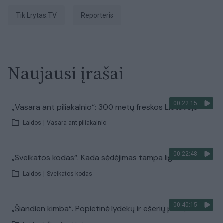
tik Lrytas.TV
Reporteris
Naujausi įrašai
00:22:15
„Vasara ant piliakalnio“: 300 metų freskos Lietuvoje
Laidos
|
Vasara ant piliakalnio
00:22:48
„Sveikatos kodas“. Kada sėdėjimas tampa liga?
Laidos
|
Sveikatos kodas
00:40:15
„Šiandien kimba“. Popietinė lydekų ir ešerių paieška