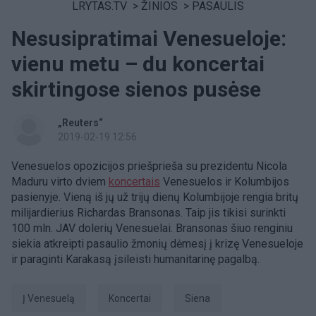
LRYTAS.TV
>
ŽINIOS
>
PASAULIS
Nesusipratimai Venesueloje:
vienu metu – du koncertai
skirtingose sienos pusėse
„Reuters“
2019-02-19 12:56
Venesuelos opozicijos priešprieša su prezidentu Nicola
Maduru virto dviem
koncertais
Venesuelos ir Kolumbijos
pasienyje. Vieną iš jų už trijų dienų Kolumbijoje rengia britų
milijardierius Richardas Bransonas. Taip jis tikisi surinkti
100 mln. JAV dolerių Venesuelai. Bransonas šiuo renginiu
siekia atkreipti pasaulio žmonių dėmesį į krizę Venesueloje
ir paraginti Karakasą įsileisti humanitarinę pagalbą.
Į Venesuelą
koncertai
siena