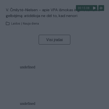
00:15:08
V. Čmilytė-Nielsen – apie VPA išmokas ir gimstamumo
gelbėjimą: atidėlioja ne dėl to, kad nenori
Laidos
|
Nauja diena
Visi įrašai