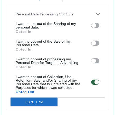
00:00:57
Savaitės vidurys nusimato karštas: temperatūra kils iki
third parties.
32 laipsnių šilumos
Personal Data Processing Opt Outs
Žinios
|
Orai
I want to opt-out of the Sharing of my
personal data.
Opted In
00:15:54
V. Zalužno pasisakymą laiko bandymu įsitvirtinti
I want to opt-out of the Sale of my
Ukrainos politikoje: jis yra neteisus
Personal Data.
Opted In
Laidos
|
Nauja diena
I want to opt-out of processing my
Personal Data for Targeted Advertising.
Opted In
00:00:57
Sinoptikai atsakė, kokiais orais užbaigsime darbo
savaitę: karščiai atsitrauks
I want to opt-out of Collection, Use,
Retention, Sale, and/or Sharing of my
Žinios
|
Orai
Personal Data that Is Unrelated with the
Purposes for which it was collected.
Opted Out
Visi įrašai
CONFIRM