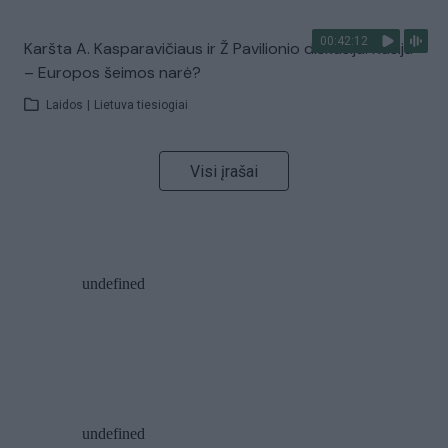
00:42:12
Karšta A. Kasparavičiaus ir Ž Pavilionio diskusija: Rusija
– Europos šeimos narė?
Laidos
|
Lietuva tiesiogiai
Visi įrašai