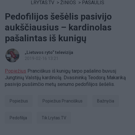
LRYTAS.TV
>
ŽINIOS
>
PASAULIS
Pedofilijos šešėlis pasivijo
aukščiausius – kardinolas
pašalintas iš kunigų
„Lietuvos ryto“ televizija
2019-02-16 13:21
Popiežius
Pranciškus iš kunigų tarpo pašalino buvusį
Jungtinių Valstijų kardinolą. Dvasininką Teodorą Makariką
pasivijo pusšimčio metų senumo pedofilijos šešėlis.
Popiežius
Popiežius Pranciškus
Bažnyčia
pedofilija
tik Lrytas.TV