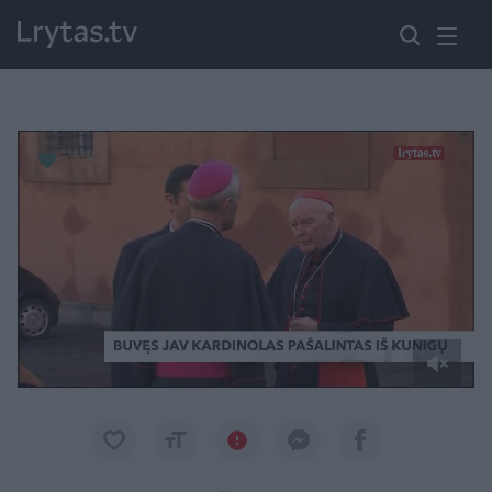
Paremkite Ukrainą