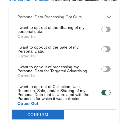
00:00:57
third parties.
Savaitės vidurys nusimato karštas: temperatūra kils iki
32 laipsnių šilumos
Personal Data Processing Opt Outs
Žinios
|
Orai
I want to opt-out of the Sharing of my
personal data.
Opted In
00:15:54
V. Zalužno pasisakymą laiko bandymu įsitvirtinti
I want to opt-out of the Sale of my
Ukrainos politikoje: jis yra neteisus
Personal Data.
Opted In
Laidos
|
Nauja diena
I want to opt-out of processing my
Personal Data for Targeted Advertising.
Opted In
00:00:59
Nufilmavo, kaip patvino Vilniaus Vakarinis aplinkkelis:
vaizdas pribloškia
I want to opt-out of Collection, Use,
Retention, Sale, and/or Sharing of my
Personal Data that Is Unrelated with the
Žinios
|
Lietuvos diena
Purposes for which it was collected.
Opted Out
Visi įrašai
CONFIRM