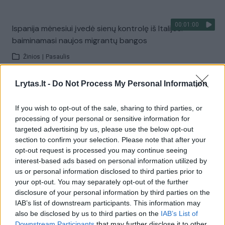
00:01:00
Ispanija mėnesiui įvedė sienų kontrolę iš Italijos:
baiminamasi naujos migrantų bangos
Žinios
|
Pasaulis
Lrytas.lt -
Do Not Process My Personal Information
Visi įrašai
If you wish to opt-out of the sale, sharing to third parties, or
processing of your personal or sensitive information for
targeted advertising by us, please use the below opt-out
Žiūrimiausi įrašai
section to confirm your selection. Please note that after your
opt-out request is processed you may continue seeing
interest-based ads based on personal information utilized by
00:00:30
us or personal information disclosed to third parties prior to
Vaizdai iš tragiškos avarijos Vilniaus r.: dviejų moterų ir
your opt-out. You may separately opt-out of the further
vaiko gyvybių išgelbėti nepavyko
disclosure of your personal information by third parties on the
IAB’s list of downstream participants. This information may
Žinios
|
Lietuvos diena
also be disclosed by us to third parties on the
IAB’s List of
Downstream Participants
that may further disclose it to other