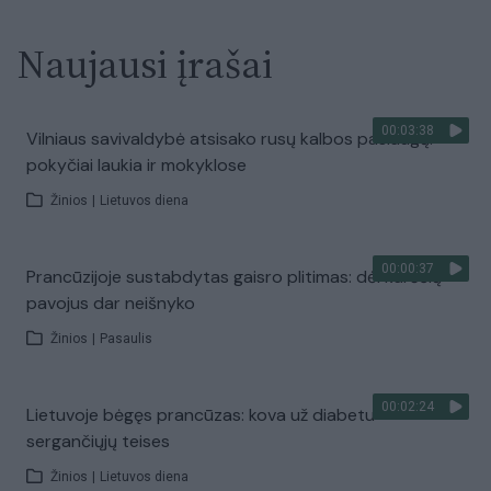
Naujausi įrašai
00:03:38
Vilniaus savivaldybė atsisako rusų kalbos paslaugų:
pokyčiai laukia ir mokyklose
Žinios
|
Lietuvos diena
00:00:37
Prancūzijoje sustabdytas gaisro plitimas: dėl karščių
pavojus dar neišnyko
Žinios
|
Pasaulis
00:02:24
Lietuvoje bėgęs prancūzas: kova už diabetu
sergančiųjų teises
Žinios
|
Lietuvos diena