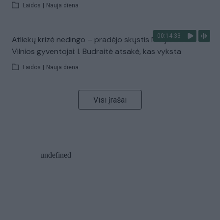
Laidos
|
Nauja diena
00:14:33
Atliekų krizė nedingo – pradėjo skųstis Naujosios
Vilnios gyventojai: I. Budraitė atsakė, kas vyksta
Laidos
|
Nauja diena
Visi įrašai