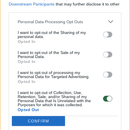
Downstream Participants
that may further disclose it to other
third parties.
00:00:57
Savaitės vidurys nusimato karštas: temperatūra kils iki
Personal Data Processing Opt Outs
32 laipsnių šilumos
I want to opt-out of the Sharing of my
Žinios
|
Orai
personal data.
Opted In
00:15:54
V. Zalužno pasisakymą laiko bandymu įsitvirtinti
I want to opt-out of the Sale of my
Personal Data.
Ukrainos politikoje: jis yra neteisus
Opted In
Laidos
|
Nauja diena
I want to opt-out of processing my
Personal Data for Targeted Advertising.
Opted In
00:00:57
Sinoptikai atsakė, kokiais orais užbaigsime darbo
I want to opt-out of Collection, Use,
savaitę: karščiai atsitrauks
Retention, Sale, and/or Sharing of my
Personal Data that Is Unrelated with the
Purposes for which it was collected.
Žinios
|
Orai
Opted Out
CONFIRM
Visi įrašai