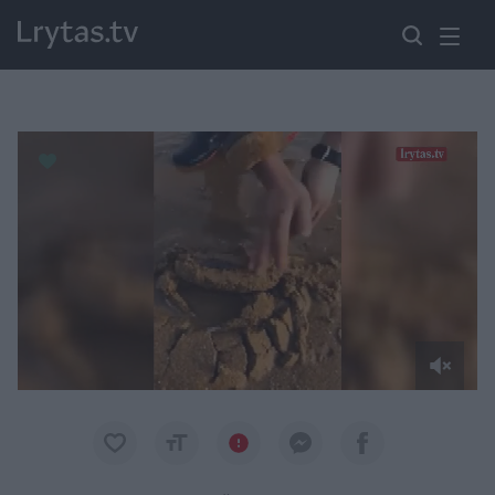
Paremkite Ukrainą