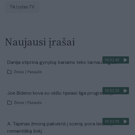
tik Lrytas.TV
Naujausi įrašai
00:02:40
Danija stiprina gynybą: kariams teks tarnauti ilgiau
Žinios
|
Pasaulis
00:02:20
Joe Bideno kova su vėžiu tęsiasi: liga progresuoja
Žinios
|
Pasaulis
00:02:08
A. Tapinas žmoną pakvietė į sceną: pora leidosi į
romantišką šokį