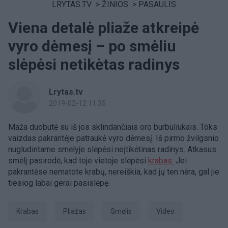
LRYTAS.TV
>
ŽINIOS
>
PASAULIS
Viena detalė pliaže atkreipė
vyro dėmesį – po smėliu
slėpėsi netikėtas radinys
Lrytas.tv
2019-02-12 11:35
Maža duobutė su iš jos sklindančiais oro burbuliukais. Toks
vaizdas pakrantėje patraukė vyro dėmesį. Iš pirmo žvilgsnio
nugludintame smėlyje slėpėsi neįtikėtinas radinys. Atkasus
smėlį pasirodė, kad toje vietoje slėpėsi
krabas.
Jei
pakrantėse nematote krabų, nereiškia, kad jų ten nėra, gal jie
tiesiog labai gerai pasislėpę.
Krabas
pliažas
smėlis
Video