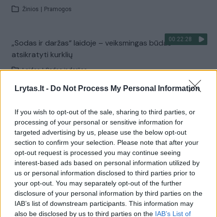
Žinios
|
Pramogos
00:22:28
„Sodas ir daržas“ laidoje – veiksmingas būdas
atsikratyti kurklių
Laidos
|
Sodas ir daržas
Lrytas.lt -
Do Not Process My Personal Information
Visi įrašai
If you wish to opt-out of the sale, sharing to third parties, or
processing of your personal or sensitive information for
targeted advertising by us, please use the below opt-out
Žiūrimiausi įrašai
section to confirm your selection. Please note that after your
opt-out request is processed you may continue seeing
interest-based ads based on personal information utilized by
us or personal information disclosed to third parties prior to
00:00:30
Vaizdai iš tragiškos avarijos Vilniaus r.: dviejų moterų ir
your opt-out. You may separately opt-out of the further
disclosure of your personal information by third parties on the
vaiko gyvybių išgelbėti nepavyko
IAB’s list of downstream participants. This information may
Žinios
|
Lietuvos diena
also be disclosed by us to third parties on the
IAB’s List of