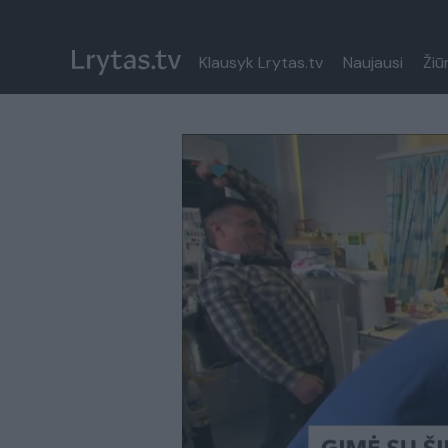
Klausyk Lrytas.tv
Naujausi
Žiū
Paremkite Ukrainą