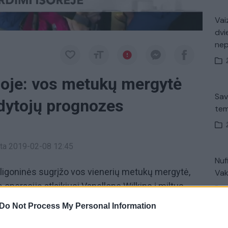
Vaiz
dvi
ne
oje: vos metukų mergytė
Sav
ydytojų prognozes
tem
inta 2019-02-08 12:45
Nuf
 ligoninės sugrįžo vos vienerių metukų mergytė,
Vak
 operaciją atlaikiusi Vanellope Wilkins į miltus
ėl jos likimo – gydytojai sėkmingai įdėjo širdį
Do Not Process My Personal Information
 pirmoji Jungtinėje Karalystėje, išgyvenusi tokią
„Pa