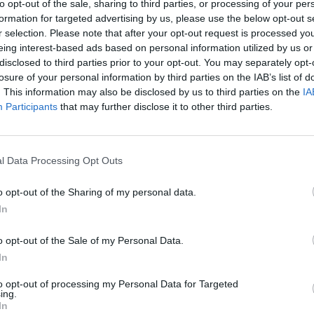
to opt-out of the sale, sharing to third parties, or processing of your per
jau
formation for targeted advertising by us, please use the below opt-out s
Pru
r selection. Please note that after your opt-out request is processed y
Reporteris
Širdies operacija
tik Lrytas.TV
eing interest-based ads based on personal information utilized by us or
disclosed to third parties prior to your opt-out. You may separately opt-
losure of your personal information by third parties on the IAB’s list of
. This information may also be disclosed by us to third parties on the
IA
Participants
that may further disclose it to other third parties.
Visi įrašai
l Data Processing Opt Outs
1:33
00:01:54
jeras ​
K. Prunskienė išlydėta į paskutinę kelionę:
– už
užfiksavo ceremonijos vaizdus iš arti
o opt-out of the Sharing of my personal data.
In
Žinios
|
Lietuvos diena
o opt-out of the Sale of my Personal Data.
In
00:12:58
giamai
Pravėrė ukrainiečių pinigines: atsakė, kiek
to opt-out of processing my Personal Data for Targeted
dinėti
vidutiniškai uždirba ir kaip išsilaiko šalies
ing.
In
ekonomika