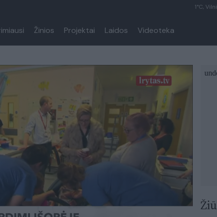
1°C, Viln
rimiausi
Žinios
Projektai
Laidos
Videoteka
Žiū