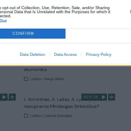
o opt-out of Collection, Use, Retention, Sale, and/or Sharing
Laidos
|
Nauja diena
ersonal Data that Is Unrelated with the Purposes for which it
lected.
Out
TV
CONFIRM
Visi įrašai
00:12:58
Data Deletion
Data Access
Privacy Policy
giamai
Pravėrė ukrainiečių pinigines: atsakė, kiek
dinėti
vidutiniškai uždirba ir kaip išsilaiko šalies
ekonomika
Laidos
|
Nauja diena
00:41:28
nebuvo
L. Kontrimas, A. Lašas, A. Lyberytė: ko
e
nesupranta Mindaugas Sinkevičius?
Laidos
|
Lietuva tiesiogiai