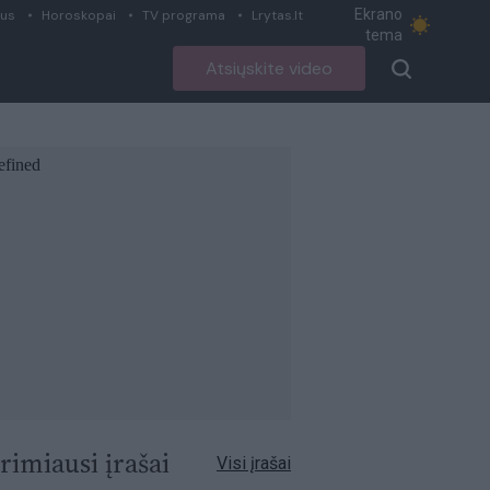
Ekrano
ius
Horoskopai
TV programa
Lrytas.lt
tema
Atsiųskite video
rimiausi įrašai
Visi įrašai