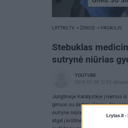
Volume
0%
LRYTAS.TV
>
ŽINIOS
>
PASAULIS
Stebuklas medicin
sutrynė niūrias g
YOUTUBE
2019-02-08 12:30
, atnauj
Jungtinėje Karalystėje į namus iš
gimusi su širdimi išorėje. Ne vieną
sutrynė niūras medikų prognozes d
Lrytas.lt -
atgal į krūtinės ląstą. Vanellopė –