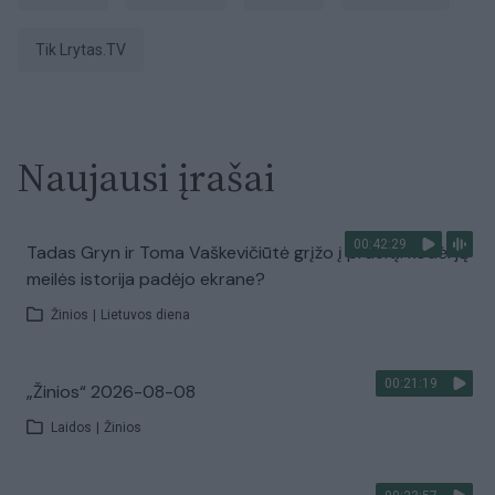
tik Lrytas.TV
Naujausi įrašai
00:42:29
Tadas Gryn ir Toma Vaškevičiūtė grįžo į praeitį: kodėl jų
meilės istorija padėjo ekrane?
Žinios
|
Lietuvos diena
00:21:19
„Žinios“ 2026-08-08
Laidos
|
Žinios