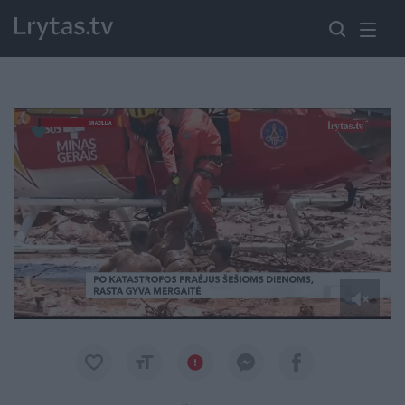
Paremkite Ukrainą