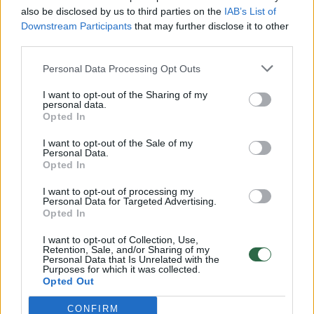
vaiko gyvybių išgelbėti nepavyko
also be disclosed by us to third parties on the
IAB’s List of
Žinios
|
Lietuvos diena
Downstream Participants
that may further disclose it to other
third parties.
00:00:57
Personal Data Processing Opt Outs
Savaitės vidurys nusimato karštas: temperatūra kils iki
32 laipsnių šilumos
I want to opt-out of the Sharing of my
personal data.
Žinios
|
Orai
Opted In
I want to opt-out of the Sale of my
Personal Data.
00:15:54
V. Zalužno pasisakymą laiko bandymu įsitvirtinti
Opted In
Ukrainos politikoje: jis yra neteisus
I want to opt-out of processing my
Laidos
|
Nauja diena
Personal Data for Targeted Advertising.
Opted In
I want to opt-out of Collection, Use,
00:00:59
Nufilmavo, kaip patvino Vilniaus Vakarinis aplinkkelis:
Retention, Sale, and/or Sharing of my
Personal Data that Is Unrelated with the
vaizdas pribloškia
Purposes for which it was collected.
Opted Out
Žinios
|
Lietuvos diena
CONFIRM