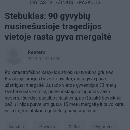
LRYTAS.TV
>
ŽINIOS
>
PASAULIS
Stebuklas: 90 gyvybių
nusinešusioje tragedijos
vietoje rasta gyva mergaitė
Reuters
2019-01-31 12:35
Po katastrofiškos kasyklos atliekų užtvankos griūties
Brazilijoje praėjus beveik savaitei, rasta gyva purve
užstrigusi mergaitė. Ją rado vietos gyventojas 33 metų
Džefersonas Fereira, purve ieškojęs dingusios savo
sesers. Išgirdęs pagalbos šauksmą, jis ištraukė beveik iki
pečių linijos purve įstrigusią 15 metų mergaitę ir buvo kartu
su ja tol, kol atskrido gelbėtojų sraigtasparnis.
Brazilija
užtvanka
griūtis
Reporteris