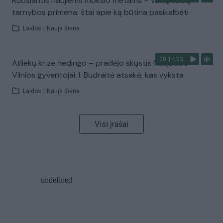
Ruošiantis naujiems mokslo metams – vaikų teisių
tarnybos primena: štai apie ką būtina pasikalbėti
Laidos
|
Nauja diena
00:14:33
Atliekų krizė nedingo – pradėjo skųstis Naujosios
Vilnios gyventojai: I. Budraitė atsakė, kas vyksta
Laidos
|
Nauja diena
Visi įrašai