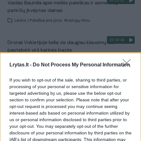
00:23:57
Vaidas Baumila apie meilės paieškas ir asmeninių
patirčių įkvėptas dainas
Laidos
|
Pokalbiai prie jūros. Atostogų ritmu
00:00:40
Dronai Vokietijoje kelia vis daugiau klausimų: du
pastebėti virš karinės bazės
Žinios
|
Pasaulis
Lrytas.lt -
Do Not Process My Personal Information
If you wish to opt-out of the sale, sharing to third parties, or
Visi įrašai
processing of your personal or sensitive information for
targeted advertising by us, please use the below opt-out
section to confirm your selection. Please note that after your
opt-out request is processed you may continue seeing
Žiūrimiausi įrašai
interest-based ads based on personal information utilized by
us or personal information disclosed to third parties prior to
your opt-out. You may separately opt-out of the further
00:00:30
Vaizdai iš tragiškos avarijos Vilniaus r.: dviejų moterų ir
disclosure of your personal information by third parties on the
IAB’s list of downstream participants. This information may