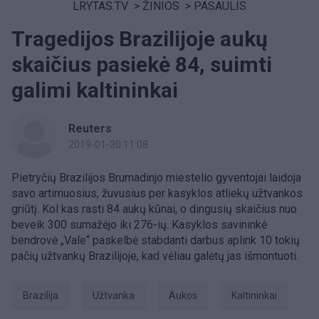
LRYTAS.TV
>
ŽINIOS
>
PASAULIS
Tragedijos Brazilijoje aukų
skaičius pasiekė 84, suimti
galimi kaltininkai
Reuters
2019-01-30 11:08
Pietryčių Brazilijos Brumadinjo miestelio gyventojai laidoja
savo artimuosius, žuvusius per kasyklos atliekų užtvankos
griūtį. Kol kas rasti 84 aukų kūnai, o dingusių skaičius nuo
beveik 300 sumažėjo iki 276-ių. Kasyklos savininkė
bendrovė „Vale“ paskelbė stabdanti darbus aplink 10 tokių
pačių užtvankų Brazilijoje, kad vėliau galėtų jas išmontuoti.
Brazilija
užtvanka
aukos
kaltininkai