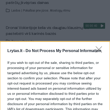
patirčių įkvėptas dainas
Laidos
|
Pokalbiai prie jūros. Atostogų ritmu
00:00:40
Dronai Vokietijoje kelia vis daugiau klausimų: du
pastebėti virš karinės bazės
Žinios
|
Pasaulis
Lrytas.lt -
Do Not Process My Personal Information
Visi įrašai
If you wish to opt-out of the sale, sharing to third parties, or
processing of your personal or sensitive information for
targeted advertising by us, please use the below opt-out
Žiūrimiausi įrašai
section to confirm your selection. Please note that after your
opt-out request is processed you may continue seeing
interest-based ads based on personal information utilized by
us or personal information disclosed to third parties prior to
00:00:30
Vaizdai iš tragiškos avarijos Vilniaus r.: dviejų moterų ir
your opt-out. You may separately opt-out of the further
disclosure of your personal information by third parties on the
vaiko gyvybių išgelbėti nepavyko
IAB’s list of downstream participants. This information may