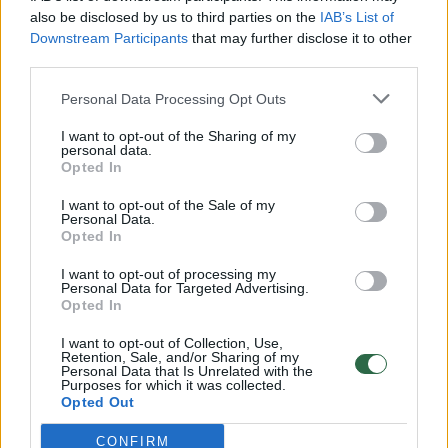
Žinios
|
Lietuvos diena
also be disclosed by us to third parties on the
IAB’s List of
Downstream Participants
that may further disclose it to other
third parties.
00:00:57
Savaitės vidurys nusimato karštas: temperatūra kils iki
Personal Data Processing Opt Outs
32 laipsnių šilumos
I want to opt-out of the Sharing of my
Žinios
|
Orai
personal data.
Opted In
00:15:54
V. Zalužno pasisakymą laiko bandymu įsitvirtinti
I want to opt-out of the Sale of my
Personal Data.
Ukrainos politikoje: jis yra neteisus
Opted In
Laidos
|
Nauja diena
I want to opt-out of processing my
Personal Data for Targeted Advertising.
Opted In
00:05:25
K. Prunskienės brolis prisiminė jaudinančią akimirką
I want to opt-out of Collection, Use,
prieš mirtį: „Tai buvo simbolinis mūsų pagerbimo
Retention, Sale, and/or Sharing of my
Personal Data that Is Unrelated with the
ženklas“
Purposes for which it was collected.
Opted Out
Žinios
|
Lietuvos diena
CONFIRM