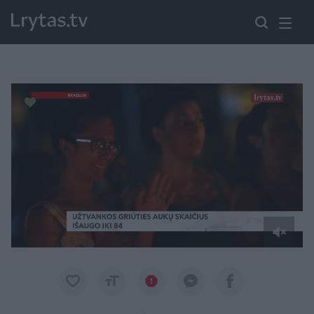
Paremkite Ukrainą