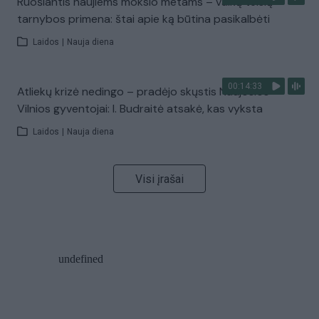
Ruošiantis naujiems mokslo metams – vaikų teisių
tarnybos primena: štai apie ką būtina pasikalbėti
Laidos
|
Nauja diena
00:14:33
Atliekų krizė nedingo – pradėjo skųstis Naujosios
Vilnios gyventojai: I. Budraitė atsakė, kas vyksta
Laidos
|
Nauja diena
Visi įrašai