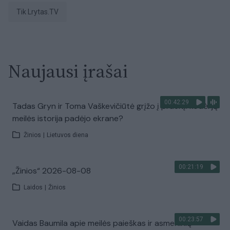
tik Lrytas.TV
Naujausi įrašai
00:42:29
Tadas Gryn ir Toma Vaškevičiūtė grįžo į praeitį: kodėl jų
meilės istorija padėjo ekrane?
Žinios
|
Lietuvos diena
00:21:19
„Žinios“ 2026-08-08
Laidos
|
Žinios
00:23:57
Vaidas Baumila apie meilės paieškas ir asmeninių