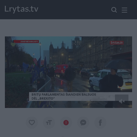
Paremkite Ukrainą