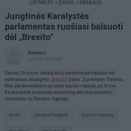
LRYTAS.TV
>
ŽINIOS
>
PASAULIS
Jungtinės Karalystės
parlamentas ruošiasi balsuoti
dėl „Brexito“
Reuters
2019-01-29 11:38
Sausio 29-osios vakarą britų parlamentas balsuos dėl
vadinamojo atsarginio
„Brexito“
plano. Jį premjerė Theresa
May parlamentarams pristatė sausio viduryje, po to kai
triuškinančiai pralaimėjo balsavimą dėl savo pasiekto
susitarimo su Europos Sąjunga.
Brexit
Jungtinė Karalystė
Europos Sajunga