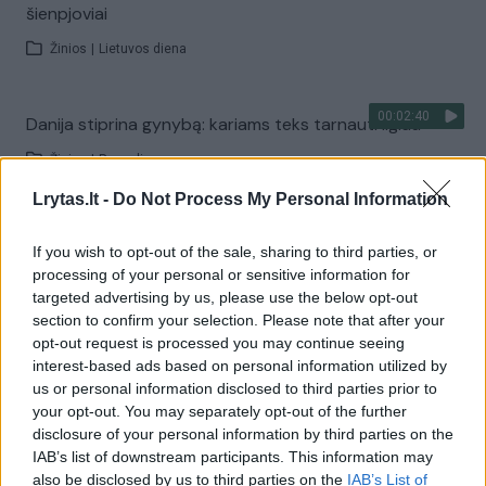
šienpjoviai
Žinios
|
Lietuvos diena
00:02:40
Danija stiprina gynybą: kariams teks tarnauti ilgiau
Žinios
|
Pasaulis
Lrytas.lt -
Do Not Process My Personal Information
Visi įrašai
If you wish to opt-out of the sale, sharing to third parties, or
processing of your personal or sensitive information for
targeted advertising by us, please use the below opt-out
section to confirm your selection. Please note that after your
Žiūrimiausi įrašai
opt-out request is processed you may continue seeing
interest-based ads based on personal information utilized by
us or personal information disclosed to third parties prior to
00:00:30
Vaizdai iš tragiškos avarijos Vilniaus r.: dviejų moterų ir
your opt-out. You may separately opt-out of the further
disclosure of your personal information by third parties on the
vaiko gyvybių išgelbėti nepavyko
IAB’s list of downstream participants. This information may
Žinios
|
Lietuvos diena
also be disclosed by us to third parties on the
IAB’s List of