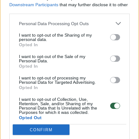
Downstream Participants
that may further disclose it to other
third parties.
00:00:57
Savaitės vidurys nusimato karštas: temperatūra kils iki
Personal Data Processing Opt Outs
32 laipsnių šilumos
I want to opt-out of the Sharing of my
Žinios
|
Orai
personal data.
Opted In
00:15:54
V. Zalužno pasisakymą laiko bandymu įsitvirtinti
I want to opt-out of the Sale of my
Personal Data.
Ukrainos politikoje: jis yra neteisus
Opted In
Laidos
|
Nauja diena
I want to opt-out of processing my
Personal Data for Targeted Advertising.
Opted In
00:00:57
Sinoptikai atsakė, kokiais orais užbaigsime darbo
I want to opt-out of Collection, Use,
savaitę: karščiai atsitrauks
Retention, Sale, and/or Sharing of my
Personal Data that Is Unrelated with the
Purposes for which it was collected.
Žinios
|
Orai
Opted Out
CONFIRM
Visi įrašai