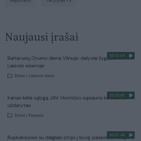
Reporteris
tik Lrytas.TV
Naujausi įrašai
00:02:04
Baltarusių Orumo diena Vilniuje: dalyviai žygiavo
Laisvės eisenoje
Žinios
|
Lietuvos diena
00:03:45
Iranas kelia sąlygą JAV: Hormūzo sąsiauris kol kas liks
uždarytas
Žinios
|
Pasaulis
00:01:44
Rupkalviuose su dalgiais stojo į kovą: paskelbti Metų