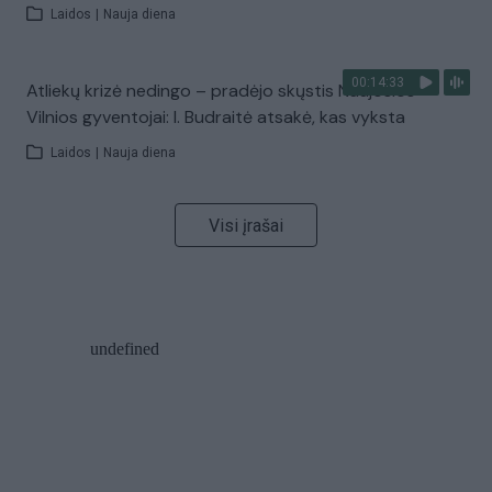
Laidos
|
Nauja diena
00:14:33
Atliekų krizė nedingo – pradėjo skųstis Naujosios
Vilnios gyventojai: I. Budraitė atsakė, kas vyksta
Laidos
|
Nauja diena
Visi įrašai