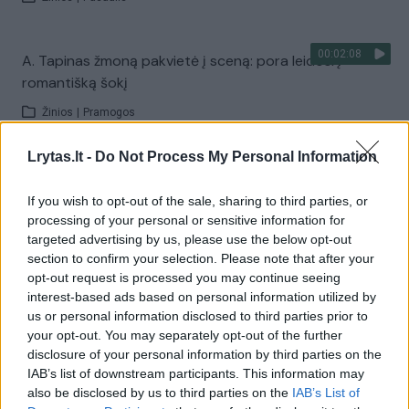
00:02:08
A. Tapinas žmoną pakvietė į sceną: pora leidosi į
romantišką šokį
Žinios
|
Pramogos
Lrytas.lt -
Do Not Process My Personal Information
Visi įrašai
If you wish to opt-out of the sale, sharing to third parties, or
processing of your personal or sensitive information for
targeted advertising by us, please use the below opt-out
Žiūrimiausi įrašai
section to confirm your selection. Please note that after your
opt-out request is processed you may continue seeing
interest-based ads based on personal information utilized by
us or personal information disclosed to third parties prior to
00:00:30
Vaizdai iš tragiškos avarijos Vilniaus r.: dviejų moterų ir
your opt-out. You may separately opt-out of the further
vaiko gyvybių išgelbėti nepavyko
disclosure of your personal information by third parties on the
IAB’s list of downstream participants. This information may
Žinios
|
Lietuvos diena
also be disclosed by us to third parties on the
IAB’s List of