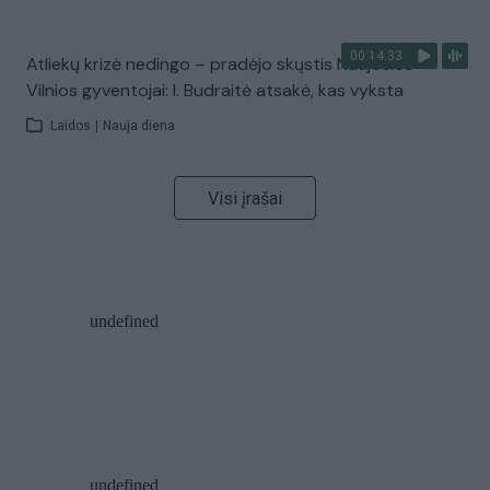
00:14:33
Atliekų krizė nedingo – pradėjo skųstis Naujosios
Vilnios gyventojai: I. Budraitė atsakė, kas vyksta
Laidos
|
Nauja diena
Visi įrašai