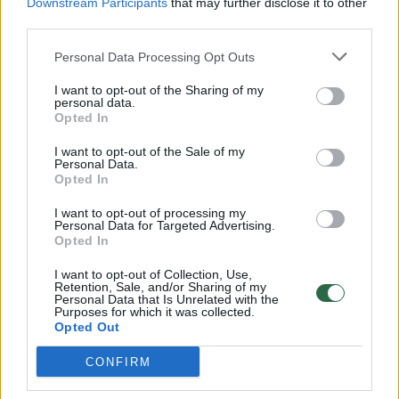
Downstream Participants
that may further disclose it to other
third parties.
00:00:57
Savaitės vidurys nusimato karštas: temperatūra kils iki
32 laipsnių šilumos
Personal Data Processing Opt Outs
Žinios
|
Orai
I want to opt-out of the Sharing of my
personal data.
Opted In
00:15:54
V. Zalužno pasisakymą laiko bandymu įsitvirtinti
I want to opt-out of the Sale of my
Ukrainos politikoje: jis yra neteisus
Personal Data.
Opted In
Laidos
|
Nauja diena
I want to opt-out of processing my
Personal Data for Targeted Advertising.
Opted In
00:00:57
Sinoptikai atsakė, kokiais orais užbaigsime darbo
savaitę: karščiai atsitrauks
I want to opt-out of Collection, Use,
Retention, Sale, and/or Sharing of my
Personal Data that Is Unrelated with the
Žinios
|
Orai
Purposes for which it was collected.
Opted Out
CONFIRM
Visi įrašai