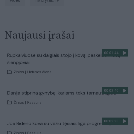
Video
tik Lrytas.TV
Naujausi įrašai
00:01:44
Rupkalviuose su dalgiais stojo į kovą: paskelbti Metų
šienpjoviai
Žinios
|
Lietuvos diena
00:02:40
Danija stiprina gynybą: kariams teks tarnauti ilgiau
Žinios
|
Pasaulis
00:02:20
Joe Bideno kova su vėžiu tęsiasi: liga progresuoja
Žinios
|
Pasaulis