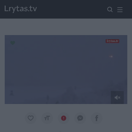
Paremkite Ukrainą