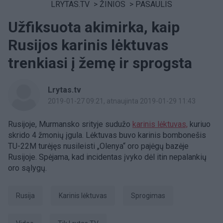
LRYTAS.TV
>
ŽINIOS
>
PASAULIS
Užfiksuota akimirka, kaip
Rusijos karinis lėktuvas
trenkiasi į žemę ir sprogsta
Lrytas.tv
2019-01-27 09:21
, atnaujinta 2019-01-29 11:43
Rusijoje, Murmansko srityje sudu
žo
karinis lėktuvas,
kuriuo
skrido 4 žmonių įgula. Lėktuvas buvo karinis bombonešis
TU-22M turėjęs nusileisti „Olenya“ oro pajėgų bazėje
Rusijoje. Spėjama, kad incidentas įvyko dėl itin nepalankių
oro sąlygų.
Rusija
karinis lėktuvas
sprogimas