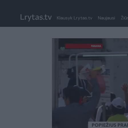
Klausyk Lrytas.tv
Naujausi
Žiū
Paremkite Ukrainą