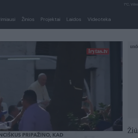
1°C, Viln
rimiausi
Žinios
Projektai
Laidos
Videoteka
Žiū