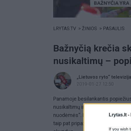
Volume
0%
LRYTAS.TV
>
ŽINIOS
>
PASAULIS
Bažnyčią krečia sk
nusikaltimų – pop
„Lietuvos ryto“ televizij
2019-01-27 12:50
Panamoje besilankantis popiežius 
nusikaltimų ir jų dangstymo kreč
nuodėmės“. Kalbėdamas per mišia
Lrytas.lt -
taip pat pripažino, kad bažnyčia d
If you wish 