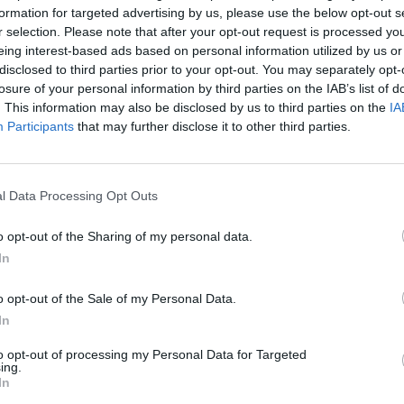
formation for targeted advertising by us, please use the below opt-out s
aut
r selection. Please note that after your opt-out request is processed y
eing interest-based ads based on personal information utilized by us or
kunigų pedofilija
Žinios
tik Lrytas.TV
disclosed to third parties prior to your opt-out. You may separately opt-
losure of your personal information by third parties on the IAB’s list of
. This information may also be disclosed by us to third parties on the
IA
Participants
that may further disclose it to other third parties.
Visi įrašai
l Data Processing Opt Outs
0:57
00:42:12
aigsime
Karšta A. Kasparavičiaus ir Ž Pavilionio
o opt-out of the Sharing of my personal data.
diskusija: Rusija – Europos šeimos narė?
In
Laidos
|
Lietuva tiesiogiai
o opt-out of the Sale of my Personal Data.
In
2:33
00:04:00
dens
Kuprines pasvėrę specialistai įspėja apie
e:
pavojingą įprotį: tą daro daugiau nei pusė
to opt-out of processing my Personal Data for Targeted
ing.
pradinukų
In