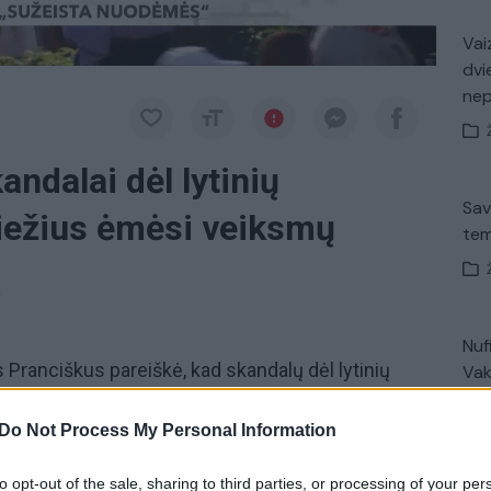
Vaiz
dvi
ne
andalai dėl lytinių
Sav
iežius ėmėsi veiksmų
tem
a
Nuf
Pranciškus pareiškė, kad skandalų dėl lytinių
Vak
iama Romos katalikų bažnyčia yra „sužeista
s vienoje katedroje Panamos mieste pontifikas
Do Not Process My Personal Information
ažnai neįsiklausydavo į lytinio smurto aukų
Avar
to opt-out of the sale, sharing to third parties, or processing of your per