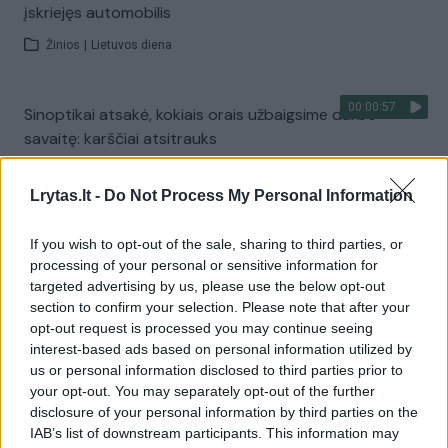
įskriejęs automobilis
Žinios
|
Lietuvos diena
00:00:57
Sinoptikai atsakė, kokiais orais užbaigsime darbo
savaitę: karščiai atsitrauks
Žinios
|
Orai
Lrytas.lt -
Do Not Process My Personal Information
Visi įrašai
If you wish to opt-out of the sale, sharing to third parties, or
processing of your personal or sensitive information for
targeted advertising by us, please use the below opt-out
section to confirm your selection. Please note that after your
Žiūrimiausi įrašai
opt-out request is processed you may continue seeing
interest-based ads based on personal information utilized by
us or personal information disclosed to third parties prior to
your opt-out. You may separately opt-out of the further
00:00:30
Vaizdai iš tragiškos avarijos Vilniaus r.: dviejų moterų ir
disclosure of your personal information by third parties on the
vaiko gyvybių išgelbėti nepavyko
IAB’s list of downstream participants. This information may