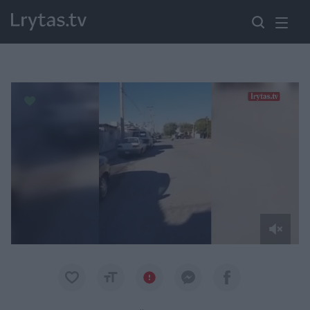
Paremkite Ukrainą