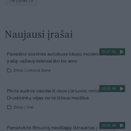
tik Lrytas.TV
Naujausi įrašai
00:01:05
Paviešino sostinės autobuse kilusio incidento vaizdo
įrašą: važiavę keleiviai liko be amo
Žinios
|
Lietuvos diena
00:00:44
Plinta audros vaizdai iš visos Lietuvos: netoli
Druskininkų vėjas vertė ištisus medžius
Žinios
|
Orai
00:00:44
Pamatykite filmuotą medžiagą: ištrauktas į tvenkinį