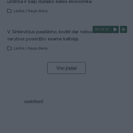
uždirba ir kaip išsilaiko šalies ekonomika
Laidos
|
Nauja diena
00:16:37
V. Sinkevičius paaiškino, kodėl dar nebuvo Koalicinės
tarybos posėdžio: esame kalbėję
Laidos
|
Nauja diena
Visi įrašai