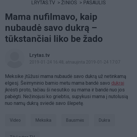
LRYTAS.TV
>
ŽINIOS
>
PASAULIS
Mama nufilmavo, kaip
nubaudė savo dukrą –
tūkstančiai liko be žado
Lrytas.tv
2019-01-24 16:48
, atnaujinta 2019-01-24 17:07
Meksike
įtūžusi mama nubaudė savo dukrą už netinkamą
elgesį. Šeimyninio barnio metu mama bandė savo
dukrai
įkrėsti proto, tačiau ši nesutiko su mama ir bandė nuo jos
pabėgti. Nežinojusi ko griebtis, supykusi mama į nutolusią
nuo namų dukrą sviedė savo šlepetę.
Video
Meksika
bausmės
dukra