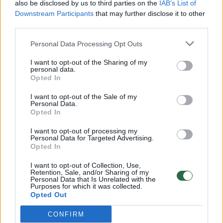
also be disclosed by us to third parties on the
IAB’s List of
Žinios
|
Lietuvos diena
Downstream Participants
that may further disclose it to other
third parties.
00:00:57
Savaitės vidurys nusimato karštas: temperatūra kils iki
Personal Data Processing Opt Outs
32 laipsnių šilumos
I want to opt-out of the Sharing of my
personal data.
Žinios
|
Orai
Opted In
I want to opt-out of the Sale of my
00:00:59
Nufilmavo, kaip patvino Vilniaus Vakarinis aplinkkelis:
Personal Data.
Opted In
vaizdas pribloškia
I want to opt-out of processing my
Žinios
|
Lietuvos diena
Personal Data for Targeted Advertising.
Opted In
00:00:55
Avarija Vilniuje: į stotelę įsirėžęs automobilis sužalojo
I want to opt-out of Collection, Use,
Retention, Sale, and/or Sharing of my
dvi moteris
Personal Data that Is Unrelated with the
Purposes for which it was collected.
Opted Out
Žinios
|
Lietuvos diena
CONFIRM