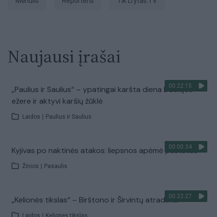
Mėnulis
Reporteris
tik Lrytas.TV
Naujausi įrašai
00:22:15
„Paulius ir Saulius“ – ypatingai karšta diena Dzūkijos
ežere ir aktyvi karšių žūklė
Laidos
|
Paulius ir Saulius
00:00:34
Kyjivas po naktinės atakos: liepsnos apėmė pastatus
Žinios
|
Pasaulis
00:22:27
„Kelionės tikslas“ – Birštono ir Širvintų atradimai
Laidos
|
Kelionės tikslas