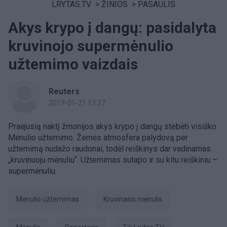
LRYTAS.TV
>
ŽINIOS
>
PASAULIS
Akys krypo į dangų: pasidalyta
kruvinojo supermėnulio
užtemimo vaizdais
Reuters
2019-01-21 13:27
Praėjusią naktį žmonijos akys krypo į dangų stebėti visiško
Mėnulio užtemimo. Žemės atmosfera palydovą per
užtemimą nudažo raudonai, todėl reiškinys dar vadinamas
„kruvinuoju mėnuliu“. Užtemimas sutapo ir su kitu reiškiniu –
supermėnuliu.
Mėnulio užtemimas
kruvinasis mėnulis