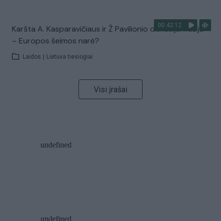
00:42:12
Karšta A. Kasparavičiaus ir Ž Pavilionio diskusija: Rusija
– Europos šeimos narė?
Laidos
|
Lietuva tiesiogiai
Visi įrašai