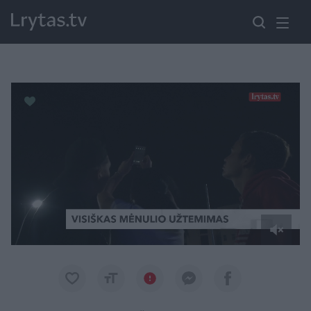
Paremkite Ukrainą