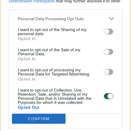
Downstream Participants
that may further disclose it to other
third parties.
00:00:57
Savaitės vidurys nusimato karštas: temperatūra kils iki
32 laipsnių šilumos
Personal Data Processing Opt Outs
Žinios
|
Orai
I want to opt-out of the Sharing of my
personal data.
Opted In
00:15:54
V. Zalužno pasisakymą laiko bandymu įsitvirtinti
I want to opt-out of the Sale of my
Ukrainos politikoje: jis yra neteisus
Personal Data.
Opted In
Laidos
|
Nauja diena
I want to opt-out of processing my
Personal Data for Targeted Advertising.
Opted In
00:00:59
Nufilmavo, kaip patvino Vilniaus Vakarinis aplinkkelis:
vaizdas pribloškia
I want to opt-out of Collection, Use,
Retention, Sale, and/or Sharing of my
Personal Data that Is Unrelated with the
Žinios
|
Lietuvos diena
Purposes for which it was collected.
Opted Out
CONFIRM
Visi įrašai