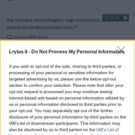
00:21:56
Kai neveikia technologijos: kaip orientuotis, judėti ir
priimti sprendimus krizės metu?
Laidos
|
Išlikti rytojui
Lrytas.lt -
Do Not Process My Personal Information
Visi įrašai
If you wish to opt-out of the sale, sharing to third parties, or
processing of your personal or sensitive information for
targeted advertising by us, please use the below opt-out
Žiūrimiausi įrašai
section to confirm your selection. Please note that after your
opt-out request is processed you may continue seeing
interest-based ads based on personal information utilized by
us or personal information disclosed to third parties prior to
00:00:30
Vaizdai iš tragiškos avarijos Vilniaus r.: dviejų moterų ir
your opt-out. You may separately opt-out of the further
vaiko gyvybių išgelbėti nepavyko
disclosure of your personal information by third parties on the
IAB’s list of downstream participants. This information may
Žinios
|
Lietuvos diena
also be disclosed by us to third parties on the
IAB’s List of