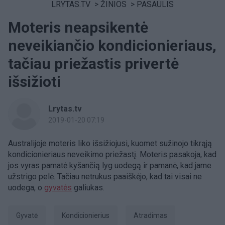
LRYTAS.TV
>
ŽINIOS
>
PASAULIS
Moteris neapsikentė
neveikiančio kondicionieriaus,
tačiau priežastis privertė
išsižioti
Lrytas.tv
2019-01-20 07:19
Australijoje moteris liko išsižiojusi, kuomet sužinojo tikrąją
kondicionieriaus neveikimo priežastį. Moteris pasakoja, kad
jos vyras pamatė kyšančią lyg uodegą ir pamanė, kad jame
užstrigo pelė. Tačiau netrukus paaiškėjo, kad tai visai ne
uodega, o
gyvatės
galiukas.
gyvatė
kondicionierius
atradimas