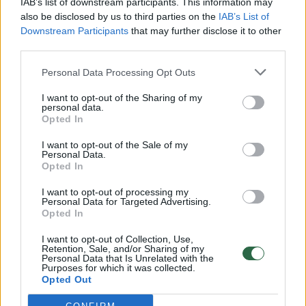
IAB’s list of downstream participants. This information may
vaiko gyvybių išgelbėti nepavyko
also be disclosed by us to third parties on the
IAB’s List of
Downstream Participants
that may further disclose it to other
Žinios
|
Lietuvos diena
third parties.
Personal Data Processing Opt Outs
00:00:57
Savaitės vidurys nusimato karštas: temperatūra kils iki
32 laipsnių šilumos
I want to opt-out of the Sharing of my
personal data.
Opted In
Žinios
|
Orai
I want to opt-out of the Sale of my
Personal Data.
00:00:59
Nufilmavo, kaip patvino Vilniaus Vakarinis aplinkkelis:
Opted In
vaizdas pribloškia
I want to opt-out of processing my
Personal Data for Targeted Advertising.
Žinios
|
Lietuvos diena
Opted In
I want to opt-out of Collection, Use,
Retention, Sale, and/or Sharing of my
00:15:54
V. Zalužno pasisakymą laiko bandymu įsitvirtinti
Personal Data that Is Unrelated with the
Ukrainos politikoje: jis yra neteisus
Purposes for which it was collected.
Opted Out
Laidos
|
Nauja diena