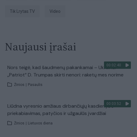
tik Lrytas.TV
Video
Naujausi įrašai
00:02:40
Nors teigė, kad šaudmenų pakankamai – Ukrainai
„Patriot“ D. Trumpas skirti nenori: raketų mes norime
Žinios
|
Pasaulis
00:03:52
Liūdna vyresnio amžiaus dirbančiųjų kasdienybė –
priekabiavimas, patyčios ir užgaulūs įvardžiai
Žinios
|
Lietuvos diena