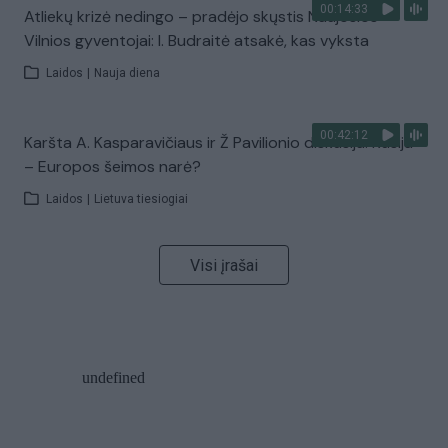
00:14:33
Atliekų krizė nedingo – pradėjo skųstis Naujosios
Vilnios gyventojai: I. Budraitė atsakė, kas vyksta
Laidos
|
Nauja diena
00:42:12
Karšta A. Kasparavičiaus ir Ž Pavilionio diskusija: Rusija
– Europos šeimos narė?
Laidos
|
Lietuva tiesiogiai
Visi įrašai