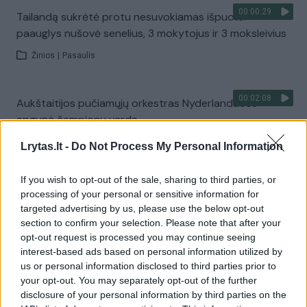
00:00:29
Tailandą sukrėtė protu nesuvokiamas išpuolis:
paauglys nušovė senelius, 3 mokytojus ir 3 moksleivius
Žinios
|
Pasaulis
00:02:08
Aukštaitijos pučiamųjų orkestras Nyderlanduose
apgynė čempionų vardą
Žinios
|
Lietuvos diena
Lrytas.lt -
Do Not Process My Personal Information
If you wish to opt-out of the sale, sharing to third parties, or
Visi įrašai
processing of your personal or sensitive information for
targeted advertising by us, please use the below opt-out
section to confirm your selection. Please note that after your
opt-out request is processed you may continue seeing
Žiūrimiausi įrašai
interest-based ads based on personal information utilized by
us or personal information disclosed to third parties prior to
your opt-out. You may separately opt-out of the further
disclosure of your personal information by third parties on the
00:00:30
Vaizdai iš tragiškos avarijos Vilniaus r.: dviejų moterų ir