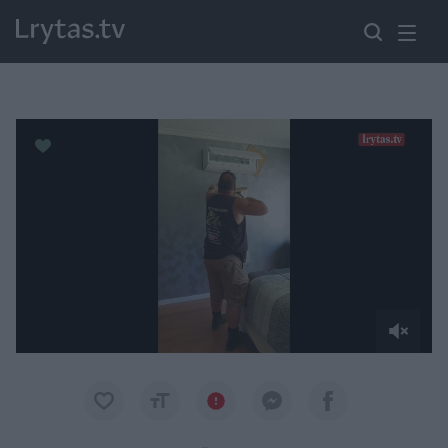
Paremkite Ukrainą