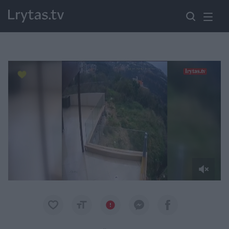
Paremkite Ukrainą