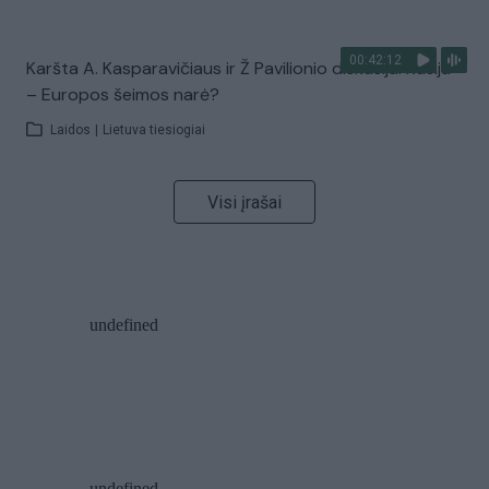
00:42:12
Karšta A. Kasparavičiaus ir Ž Pavilionio diskusija: Rusija
– Europos šeimos narė?
Laidos
|
Lietuva tiesiogiai
Visi įrašai