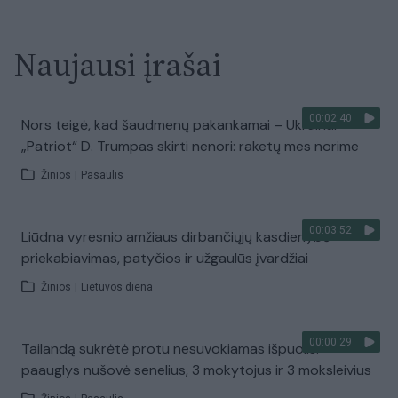
Naujausi įrašai
00:02:40
Nors teigė, kad šaudmenų pakankamai – Ukrainai
„Patriot“ D. Trumpas skirti nenori: raketų mes norime
Žinios
|
Pasaulis
00:03:52
Liūdna vyresnio amžiaus dirbančiųjų kasdienybė –
priekabiavimas, patyčios ir užgaulūs įvardžiai
Žinios
|
Lietuvos diena
00:00:29
Tailandą sukrėtė protu nesuvokiamas išpuolis:
paauglys nušovė senelius, 3 mokytojus ir 3 moksleivius