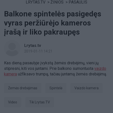
LRYTAS.TV
>
ŽINIOS
>
PASAULIS
Balkone spintelės pasigedęs
vyras peržiūrėjo kameros
įrašą ir liko pakraupęs
Lrytas.tv
2019-01-11 14:21
Kas dieną pasaulyje įvykstą žemės drebėjimų, vieni jų
stipresni, kiti vos juntami. Prie balkono sumontuota
vaizdo
kamera
užfiksavo trumpą, tačiau juntamą žemės drebėjimą.
žemės drebėjimas
spintelė
vaizdo kamera
Video
tik Lrytas.TV