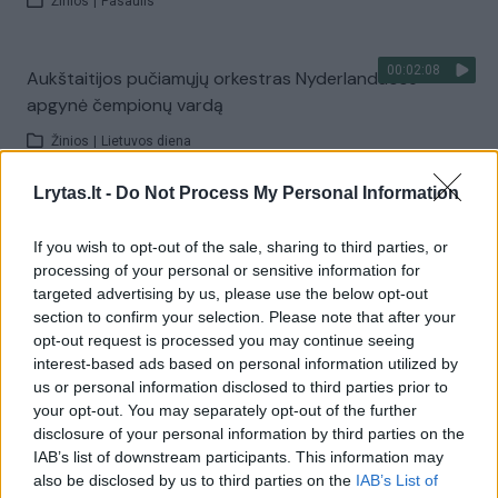
Žinios
|
Pasaulis
00:02:08
Aukštaitijos pučiamųjų orkestras Nyderlanduose
apgynė čempionų vardą
Žinios
|
Lietuvos diena
Lrytas.lt -
Do Not Process My Personal Information
Visi įrašai
If you wish to opt-out of the sale, sharing to third parties, or
processing of your personal or sensitive information for
targeted advertising by us, please use the below opt-out
Žiūrimiausi įrašai
section to confirm your selection. Please note that after your
opt-out request is processed you may continue seeing
interest-based ads based on personal information utilized by
us or personal information disclosed to third parties prior to
00:00:30
Vaizdai iš tragiškos avarijos Vilniaus r.: dviejų moterų ir
your opt-out. You may separately opt-out of the further
vaiko gyvybių išgelbėti nepavyko
disclosure of your personal information by third parties on the
IAB’s list of downstream participants. This information may
Žinios
|
Lietuvos diena
also be disclosed by us to third parties on the
IAB’s List of