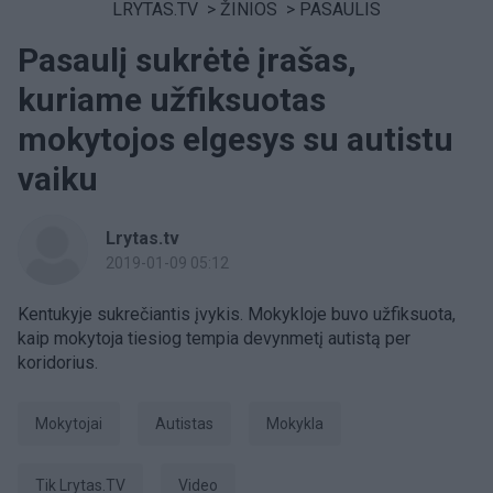
LRYTAS.TV
>
ŽINIOS
>
PASAULIS
Pasaulį sukrėtė įrašas,
kuriame užfiksuotas
mokytojos elgesys su autistu
vaiku
Lrytas.tv
2019-01-09 05:12
Kentukyje sukrečiantis įvykis. Mokykloje buvo užfiksuota,
kaip mokytoja tiesiog tempia devynmetį autistą per
koridorius.
mokytojai
autistas
Mokykla
tik Lrytas.TV
Video