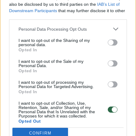
also be disclosed by us to third parties on the
IAB’s List of
Žinios
|
Lietuvos diena
Downstream Participants
that may further disclose it to other
third parties.
00:00:30
Personal Data Processing Opt Outs
Vaizdai iš tragiškos avarijos Vilniaus r.: dviejų moterų ir
vaiko gyvybių išgelbėti nepavyko
I want to opt-out of the Sharing of my
personal data.
Žinios
|
Lietuvos diena
Opted In
I want to opt-out of the Sale of my
Personal Data.
00:00:59
Nufilmavo, kaip patvino Vilniaus Vakarinis aplinkkelis:
Opted In
vaizdas pribloškia
I want to opt-out of processing my
Žinios
|
Lietuvos diena
Personal Data for Targeted Advertising.
Opted In
I want to opt-out of Collection, Use,
00:02:01
„Pagarba pirmajai premjerei“: pasidalijo jautriais
Retention, Sale, and/or Sharing of my
Personal Data that Is Unrelated with the
prisiminimais apie Kazimierą Prunskienę
Purposes for which it was collected.
Opted Out
Žinios
|
Lietuvos diena
CONFIRM