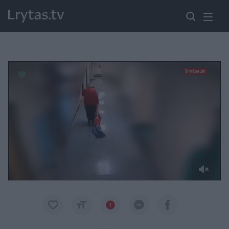
Paremkite Ukrainą