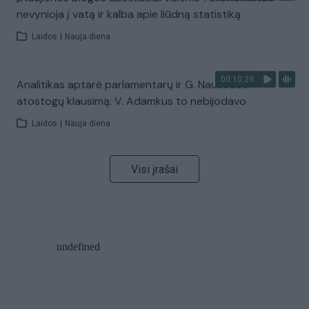
nevynioja į vatą ir kalba apie liūdną statistiką
Laidos
|
Nauja diena
00:10:29
Analitikas aptarė parlamentarų ir G. Nausėdos
atostogų klausimą: V. Adamkus to nebijodavo
Laidos
|
Nauja diena
Visi įrašai