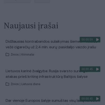
Naujausi įrašai
00:00:59
Didžiausias kontrabandos sulaikymas šiemet – vilkikas
vežė cigarečių už 2,4 mln. eurų: pasidalijo vaizdo įrašu
Žinios
|
Kriminalai
00:00:45
Lietuvos karinė žvalgyba: Rusija svarsto surengti
atakas prieš kritinę infrastruktūrą Baltijos šalyse
Žinios
|
Lietuvos diena
00:00:45
Dar vienoje Europos šalyje sumuštas visų laikų karščio