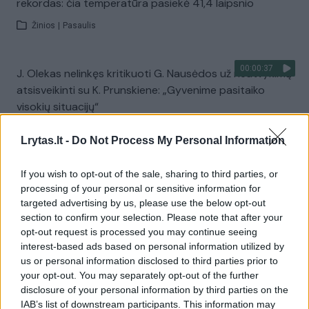
rekordas: čia temperatūra pasiekė 41,4 laipsnio
Žinios
|
Pasaulis
00:00:37
J. Olekas nelinkęs kritikuoti G. Nausėdos už neatvykimą
atsisveikinti su K. Prunskiene: „Gyvenime pasitaiko
visokių situacijų“
Žinios
|
Lietuvos diena
Lrytas.lt -
Do Not Process My Personal Information
Visi įrašai
If you wish to opt-out of the sale, sharing to third parties, or
processing of your personal or sensitive information for
targeted advertising by us, please use the below opt-out
section to confirm your selection. Please note that after your
Žiūrimiausi įrašai
opt-out request is processed you may continue seeing
interest-based ads based on personal information utilized by
us or personal information disclosed to third parties prior to
your opt-out. You may separately opt-out of the further
00:00:49
Pateikė daugiau detalių apie iš tėvų paimtus šešis
disclosure of your personal information by third parties on the
IAB’s list of downstream participants. This information may
vaikus: jiems kilusi grėsmė