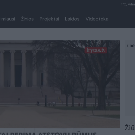
1°C, Viln
rimiausi
Žinios
Projektai
Laidos
Videoteka
Žiū