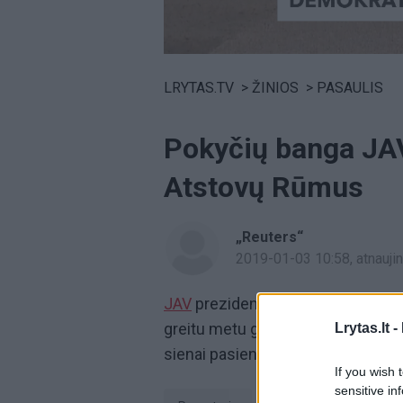
Volume
0%
LRYTAS.TV
>
ŽINIOS
>
PASAULIS
Pokyčių banga JA
Atstovų Rūmus
„Reuters“
2019-01-03 10:58
, atnauj
JAV
prezidentas Donaldas Trumpas
greitu metu gali ir neatsidaryti, nes
Lrytas.lt -
sienai pasienyje su Meksika statyt
If you wish 
sensitive in