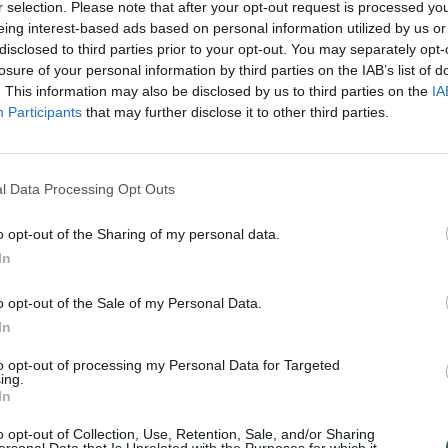
AV
valdžia
tik Lrytas.TV
r selection. Please note that after your opt-out request is processed y
Nuf
eing interest-based ads based on personal information utilized by us or
Vak
disclosed to third parties prior to your opt-out. You may separately opt-
losure of your personal information by third parties on the IAB’s list of
. This information may also be disclosed by us to third parties on the
IA
Participants
that may further disclose it to other third parties.
Visi įrašai
2:15
00:00:34
ta
Kyjivas po naktinės atakos: liepsnos
l Data Processing Opt Outs
 žūklė
apėmė pastatus
o opt-out of the Sharing of my personal data.
Žinios
|
Pasaulis
In
o opt-out of the Sale of my Personal Data.
2:27
00:21:56
ntų
Kai neveikia technologijos: kaip
In
orientuotis, judėti ir priimti sprendimus
krizės metu?
to opt-out of processing my Personal Data for Targeted
ing.
Laidos
|
Išlikti rytojui
In
o opt-out of Collection, Use, Retention, Sale, and/or Sharing
ersonal Data that Is Unrelated with the Purposes for which it