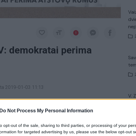
Vaiz
dvi
ne
V: demokratai perima
Sav
tem
inta 2019-01-03 11:13
V. 
 trečiadienį perspėjo, kad federalinė vyriausybė
įsit
net
 jis tvirtai tebereikalauja kelių milijardų dolerių
Do Not Process My Personal Information
i.
to opt-out of the sale, sharing to third parties, or processing of your per
formation for targeted advertising by us, please use the below opt-out s