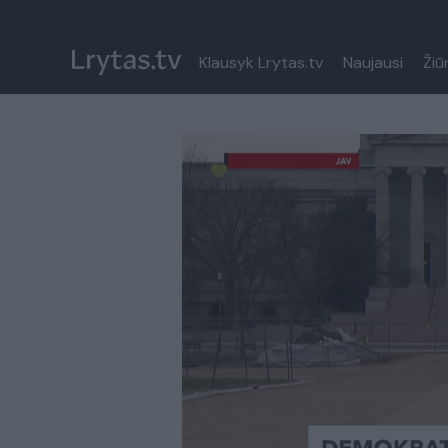
Klausyk Lrytas.tv
Naujausi
Žiū
Paremkite Ukrainą