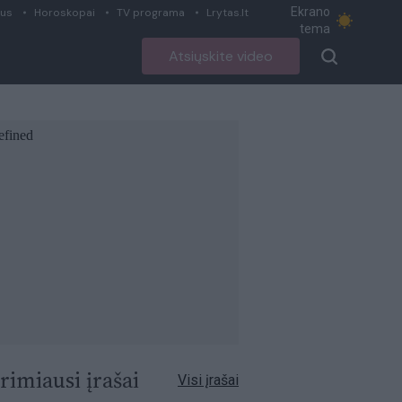
Ekrano
ius
Horoskopai
TV programa
Lrytas.lt
tema
Atsiųskite video
rimiausi įrašai
Visi įrašai