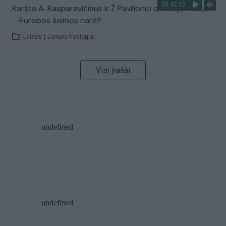
00:42:12
Karšta A. Kasparavičiaus ir Ž Pavilionio diskusija: Rusija
– Europos šeimos narė?
Laidos
|
Lietuva tiesiogiai
Visi įrašai