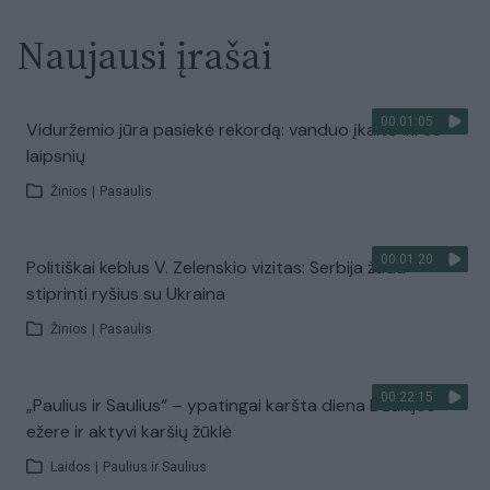
Naujausi įrašai
00:01:05
Viduržemio jūra pasiekė rekordą: vanduo įkaito iki 33
laipsnių
Žinios
|
Pasaulis
00:01:20
Politiškai keblus V. Zelenskio vizitas: Serbija žada
stiprinti ryšius su Ukraina
Žinios
|
Pasaulis
00:22:15
„Paulius ir Saulius“ – ypatingai karšta diena Dzūkijos
ežere ir aktyvi karšių žūklė
Laidos
|
Paulius ir Saulius