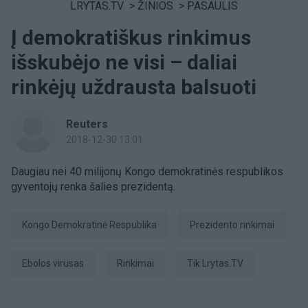
LRYTAS.TV
>
ŽINIOS
>
PASAULIS
Į demokratiškus rinkimus
išskubėjo ne visi – daliai
rinkėjų uždrausta balsuoti
Reuters
2018-12-30 13:01
Daugiau nei 40 milijonų Kongo demokratinės respublikos
gyventojų renka šalies prezidentą.
Kongo Demokratinė Respublika
prezidento rinkimai
Ebolos virusas
Rinkimai
tik Lrytas.TV