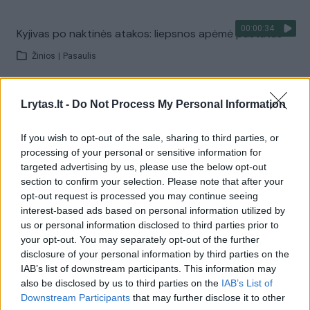
00:00:34
Kyjivas po naktinės atakos: liepsnos apėmė pastatus
Žinios
|
Pasaulis
Visi įrašai
Lrytas.lt -
Do Not Process My Personal Information
If you wish to opt-out of the sale, sharing to third parties, or
processing of your personal or sensitive information for
Žiūrimiausi įrašai
targeted advertising by us, please use the below opt-out
section to confirm your selection. Please note that after your
opt-out request is processed you may continue seeing
interest-based ads based on personal information utilized by
00:00:30
Vaizdai iš tragiškos avarijos Vilniaus r.: dviejų moterų ir
us or personal information disclosed to third parties prior to
vaiko gyvybių išgelbėti nepavyko
your opt-out. You may separately opt-out of the further
disclosure of your personal information by third parties on the
Žinios
|
Lietuvos diena
IAB’s list of downstream participants. This information may
also be disclosed by us to third parties on the
IAB’s List of
Downstream Participants
that may further disclose it to other
00:00:57
Savaitės vidurys nusimato karštas: temperatūra kils iki