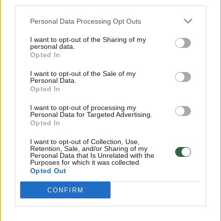
third parties.
32 laipsnių šilumos
Personal Data Processing Opt Outs
Žinios
|
Orai
I want to opt-out of the Sharing of my
personal data.
Opted In
00:15:54
V. Zalužno pasisakymą laiko bandymu įsitvirtinti
Ukrainos politikoje: jis yra neteisus
I want to opt-out of the Sale of my
Personal Data.
Laidos
|
Nauja diena
Opted In
I want to opt-out of processing my
Personal Data for Targeted Advertising.
00:00:59
Nufilmavo, kaip patvino Vilniaus Vakarinis aplinkkelis:
Opted In
vaizdas pribloškia
I want to opt-out of Collection, Use,
Retention, Sale, and/or Sharing of my
Žinios
|
Lietuvos diena
Personal Data that Is Unrelated with the
Purposes for which it was collected.
Opted Out
Visi įrašai
CONFIRM