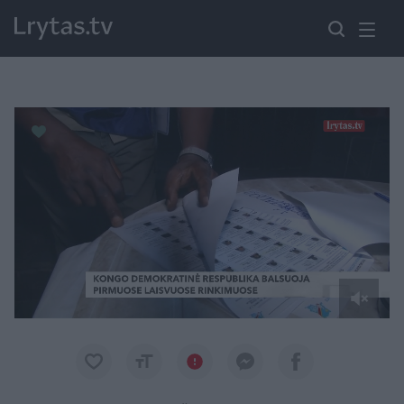
Paremkite Ukrainą