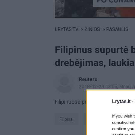
Volume
0%
LRYTAS.TV
>
ŽINIOS
>
PASAULIS
Filipinus supurtė 
drebėjimas, lauk
Reuters
2018-12-29 13:05
, atnauj
Filipinuose prie Mindanao salos į
Lrytas.lt -
If you wish 
Filipinai
žemės drebėjimas
sensitive in
confirm you
continue se