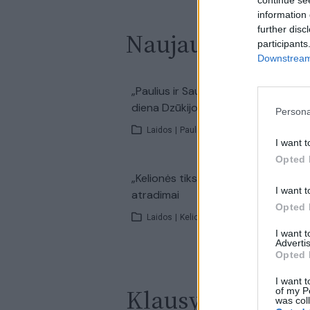
information 
further disc
Naujausi įrašai
participants
Downstream 
00:2
„Paulius ir Saulius“ – ypatingai karš
diena Dzūkijos ežere ir aktyvi karšių
Persona
Laidos
|
Paulius ir Saulius
I want t
Opted 
00:2
„Kelionės tikslas“ – Birštono ir Širvi
I want t
atradimai
Opted 
Laidos
|
Kelionės tikslas
I want 
Advertis
Opted 
I want t
Klausyk Lrytas.
of my P
was col