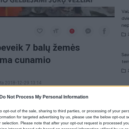
Vaiz
dvi
ne
beveik 7 balų žemės
Sav
iama cunamio
tem
inta 2018-12-29 13:14
V. 
vyko beveik 7 balų
žemės drebėjimas.
Do Not Process My Personal Information
įsit
net
to opt-out of the sale, sharing to third parties, or processing of your per
drebėjimas
tik Lrytas.TV
formation for targeted advertising by us, please use the below opt-out s
r selection. Please note that after your opt-out request is processed y
eing interest-based ads based on personal information utilized by us or