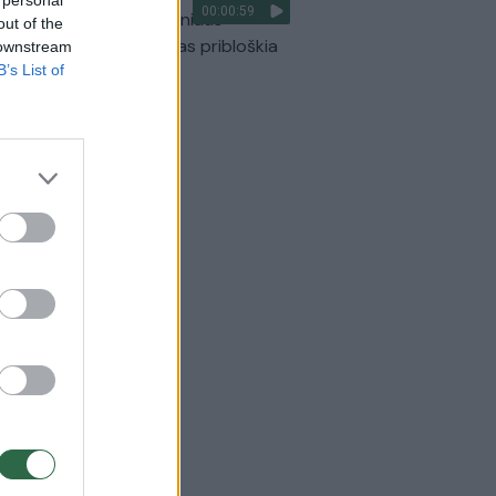
00:00:59
ilmavo, kaip patvino Vilniaus
out of the
arinis aplinkkelis: vaizdas pribloškia
 downstream
B’s List of
Žinios
|
Lietuvos diena