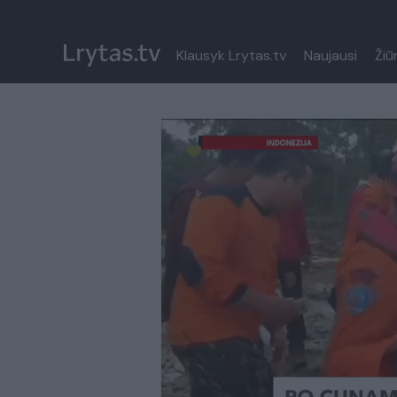
Klausyk Lrytas.tv
Naujausi
Žiū
Paremkite Ukrainą