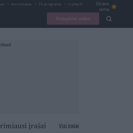
Ekrano
ius
Horoskopai
TV programa
Lrytas.lt
tema
Atsiųskite video
rimiausi įrašai
Visi įrašai