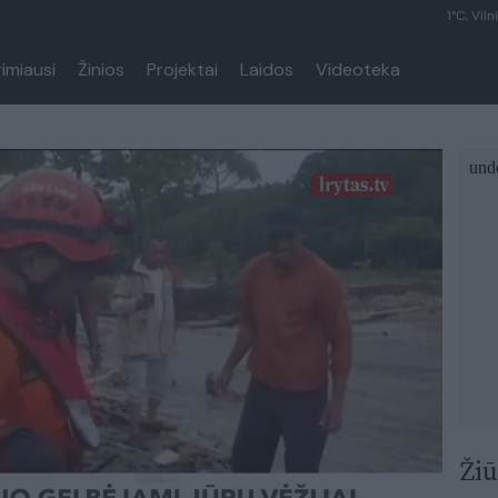
1°C, Viln
rimiausi
Žinios
Projektai
Laidos
Videoteka
Žiū