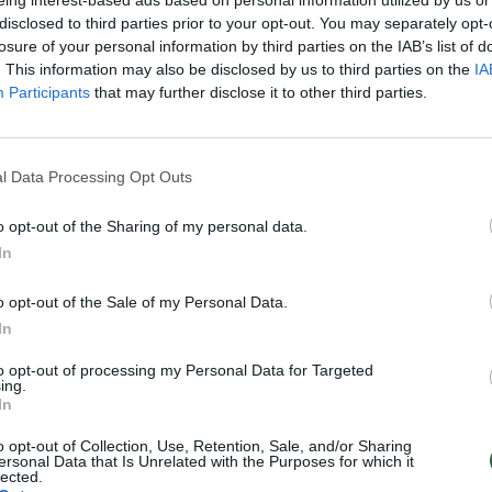
Nuf
disclosed to third parties prior to your opt-out. You may separately opt-
Vak
losure of your personal information by third parties on the IAB’s list of
Visi įrašai
. This information may also be disclosed by us to third parties on the
IA
Participants
that may further disclose it to other third parties.
2:15
00:00:34
ta
Kyjivas po naktinės atakos: liepsnos
 žūklė
apėmė pastatus
l Data Processing Opt Outs
Žinios
|
Pasaulis
o opt-out of the Sharing of my personal data.
In
2:27
00:21:56
ntų
Kai neveikia technologijos: kaip
o opt-out of the Sale of my Personal Data.
orientuotis, judėti ir priimti sprendimus
In
krizės metu?
to opt-out of processing my Personal Data for Targeted
Laidos
|
Išlikti rytojui
ing.
In
o opt-out of Collection, Use, Retention, Sale, and/or Sharing
TV
ersonal Data that Is Unrelated with the Purposes for which it
Visi įrašai
lected.