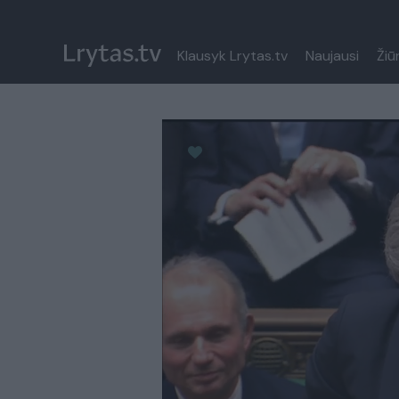
Klausyk Lrytas.tv
Naujausi
Žiū
Paremkite Ukrainą