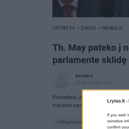
Volume
0%
LRYTAS.TV
>
ŽINIOS
>
PASAULIS
Th. May pateko į n
parlamente sklidę 
Reuters
2018-12-10 17:29
Pirmadienį Jungtinės Karalystės
Lrytas.lt -
sukvietė savo ministrus, su kuriai
If you wish 
sensitive in
Didžioji Britanija
Theresa May
confirm you