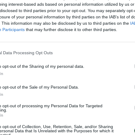
eing interest-based ads based on personal information utilized by us or
aut
disclosed to third parties prior to your opt-out. You may separately opt-
losure of your personal information by third parties on the IAB’s list of
. This information may also be disclosed by us to third parties on the
IA
Visi įrašai
Participants
that may further disclose it to other third parties.
0:57
00:42:12
aigsime
Karšta A. Kasparavičiaus ir Ž Pavilionio
l Data Processing Opt Outs
diskusija: Rusija – Europos šeimos narė?
Laidos
|
Lietuva tiesiogiai
o opt-out of the Sharing of my personal data.
In
2:33
00:04:00
dens
Kuprines pasvėrę specialistai įspėja apie
o opt-out of the Sale of my Personal Data.
e:
pavojingą įprotį: tą daro daugiau nei pusė
In
pradinukų
to opt-out of processing my Personal Data for Targeted
ing.
Žinios
|
Lietuvos diena
In
o opt-out of Collection, Use, Retention, Sale, and/or Sharing
ersonal Data that Is Unrelated with the Purposes for which it
lected.