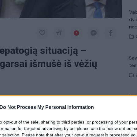
Vaiz
dvi
ne
epatogią situaciją –
Sav
garsai išmušė iš vėžių
tem
Nuf
 premjerė
Theresa May
neeiliniam posėdžiui
Vak
Do Not Process My Personal Information
s kalbėjosi apie
„Brexit“
susitarimo ateitį.
to opt-out of the sale, sharing to third parties, or processing of your per
formation for targeted advertising by us, please use the below opt-out s
Brexit
Video
tik Lrytas.TV
Avar
r selection. Please note that after your opt-out request is processed y