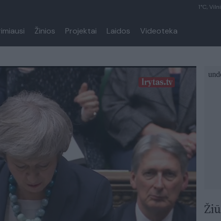
1°C, Viln
rimiausi
Žinios
Projektai
Laidos
Videoteka
Žiū