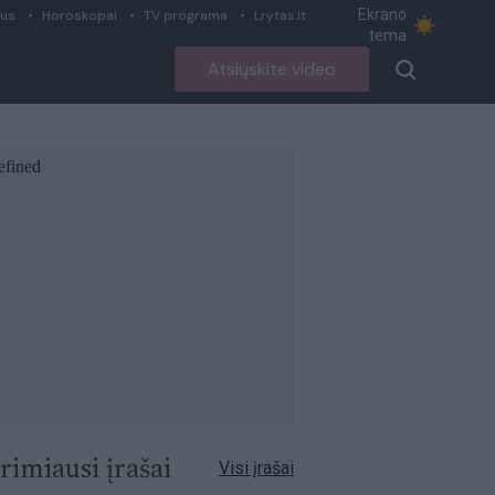
Ekrano
ius
Horoskopai
TV programa
Lrytas.lt
tema
Atsiųskite video
rimiausi įrašai
Visi įrašai