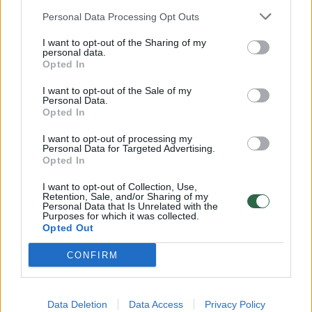
Žinios
|
Orai
Personal Data Processing Opt Outs
I want to opt-out of the Sharing of my
00:15:54
personal data.
V. Zalužno pasisakymą laiko bandymu įsitvirtinti
Opted In
Ukrainos politikoje: jis yra neteisus
I want to opt-out of the Sale of my
Laidos
|
Nauja diena
Personal Data.
Opted In
I want to opt-out of processing my
00:00:57
Sinoptikai atsakė, kokiais orais užbaigsime darbo
Personal Data for Targeted Advertising.
savaitę: karščiai atsitrauks
Opted In
Žinios
|
Orai
I want to opt-out of Collection, Use,
Retention, Sale, and/or Sharing of my
Personal Data that Is Unrelated with the
Purposes for which it was collected.
Opted Out
Visi įrašai
CONFIRM
Klausyk Lrytas.TV
Data Deletion
Data Access
Privacy Policy