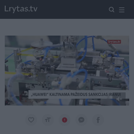
Paremkite Ukrainą