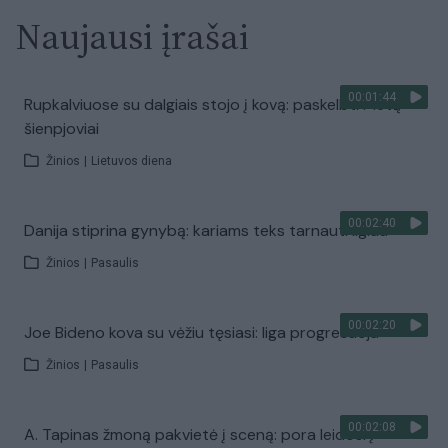
Naujausi įrašai
00:01:44
Rupkalviuose su dalgiais stojo į kovą: paskelbti Metų
šienpjoviai
Žinios
|
Lietuvos diena
00:02:40
Danija stiprina gynybą: kariams teks tarnauti ilgiau
Žinios
|
Pasaulis
00:02:20
Joe Bideno kova su vėžiu tęsiasi: liga progresuoja
Žinios
|
Pasaulis
00:02:08
A. Tapinas žmoną pakvietė į sceną: pora leidosi į