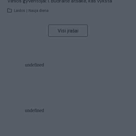
Vilnios gyventojai: I. Budraitė atsakė, kas vyksta
Laidos
|
Nauja diena
Visi įrašai