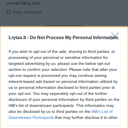
romantišką šokį
Žinios
|
Pramogos
Visi įrašai
Lrytas.lt -
Do Not Process My Personal Information
If you wish to opt-out of the sale, sharing to third parties, or
Žiūrimiausi įrašai
processing of your personal or sensitive information for
targeted advertising by us, please use the below opt-out
section to confirm your selection. Please note that after your
opt-out request is processed you may continue seeing
00:00:30
Vaizdai iš tragiškos avarijos Vilniaus r.: dviejų moterų ir
interest-based ads based on personal information utilized by
vaiko gyvybių išgelbėti nepavyko
us or personal information disclosed to third parties prior to
your opt-out. You may separately opt-out of the further
Žinios
|
Lietuvos diena
disclosure of your personal information by third parties on the
IAB’s list of downstream participants. This information may
also be disclosed by us to third parties on the
IAB’s List of
00:00:57
Savaitės vidurys nusimato karštas: temperatūra kils iki
Downstream Participants
that may further disclose it to other
32 laipsnių šilumos
third parties.