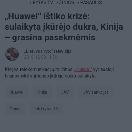
LRYTAS.TV
>
ŽINIOS
>
PASAULIS
„Huawei“ ištiko krizė:
sulaikyta įkūrėjo dukra, Kinija
– grasina pasekmėmis
„Lietuvos ryto“ televizija
2018-12-09 11:56
Kinijos telekomunikacijų milžinės
„Huawei“
vyriausioji
finansininkė ir įmonės įkūrėjo dukra sulaikyta.
Huawei
Kinija
JAV
JAV sankcijos
Žinios
tik Lrytas.TV