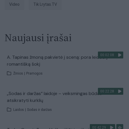
Video
tik Lrytas.TV
Naujausi įrašai
00:02:08
A. Tapinas žmoną pakvietė į sceną: pora leidosi į
romantišką šokį
Žinios
|
Pramogos
00:22:28
„Sodas ir daržas“ laidoje – veiksmingas būdas
atsikratyti kurklių
Laidos
|
Sodas ir daržas
00:42:29