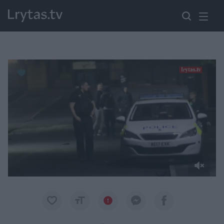
Paremkite Ukrainą