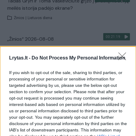
Tadas Gryn ir Toma Vaškevičiūtė grįžo į praeitį: kodėl jų
meilės istorija padėjo ekrane?
Žinios
|
Lietuvos diena
00:21:19
„Žinios“ 2026-08-08
Laidos
|
Žinios
Lrytas.lt -
Do Not Process My Personal Information
Visi įrašai
If you wish to opt-out of the sale, sharing to third parties, or
processing of your personal or sensitive information for
targeted advertising by us, please use the below opt-out
section to confirm your selection. Please note that after your
Žiūrimiausi įrašai
opt-out request is processed you may continue seeing
interest-based ads based on personal information utilized by
us or personal information disclosed to third parties prior to
your opt-out. You may separately opt-out of the further
00:00:30
Vaizdai iš tragiškos avarijos Vilniaus r.: dviejų moterų ir
disclosure of your personal information by third parties on the
vaiko gyvybių išgelbėti nepavyko
IAB’s list of downstream participants. This information may