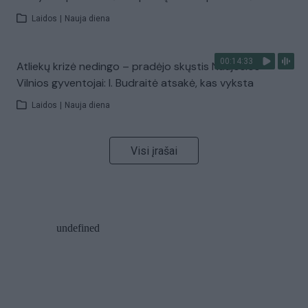
Laidos
|
Nauja diena
00:14:33
Atliekų krizė nedingo – pradėjo skųstis Naujosios
Vilnios gyventojai: I. Budraitė atsakė, kas vyksta
Laidos
|
Nauja diena
Visi įrašai