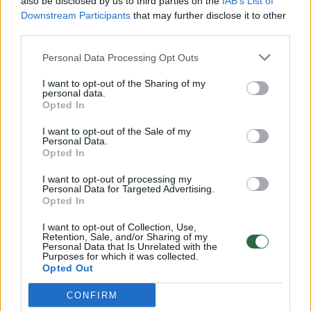
also be disclosed by us to third parties on the
IAB’s List of
Žinios
|
Lietuvos diena
Downstream Participants
that may further disclose it to other
third parties.
00:00:57
Savaitės vidurys nusimato karštas: temperatūra kils iki
Personal Data Processing Opt Outs
32 laipsnių šilumos
I want to opt-out of the Sharing of my
Žinios
|
Orai
personal data.
Opted In
I want to opt-out of the Sale of my
00:15:54
V. Zalužno pasisakymą laiko bandymu įsitvirtinti
Personal Data.
Ukrainos politikoje: jis yra neteisus
Opted In
Laidos
|
Nauja diena
I want to opt-out of processing my
Personal Data for Targeted Advertising.
Opted In
00:00:57
Sinoptikai atsakė, kokiais orais užbaigsime darbo
I want to opt-out of Collection, Use,
Retention, Sale, and/or Sharing of my
savaitę: karščiai atsitrauks
Personal Data that Is Unrelated with the
Purposes for which it was collected.
Žinios
|
Orai
Opted Out
CONFIRM
Visi įrašai