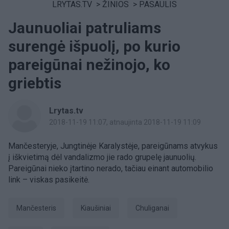
LRYTAS.TV
>
ŽINIOS
>
PASAULIS
Jaunuoliai patruliams
surengė išpuolį, po kurio
pareigūnai nežinojo, ko
griebtis
Lrytas.tv
2018-11-19 11:07
, atnaujinta 2018-11-19 11:09
Mančesteryje, Jungtinėje Karalystėje, pareigūnams atvykus
į iškvietimą dėl vandalizmo jie rado grupelę jaunuolių.
Pareigūnai nieko įtartino nerado, tačiau einant automobilio
link – viskas pasikeitė.
Mančesteris
kiaušiniai
chuliganai