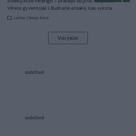
Atliekų krizė nedingo – pradėjo skųstis Naujosios
Vilnios gyventojai: I. Budraitė atsakė, kas vyksta
Laidos
|
Nauja diena
Visi įrašai