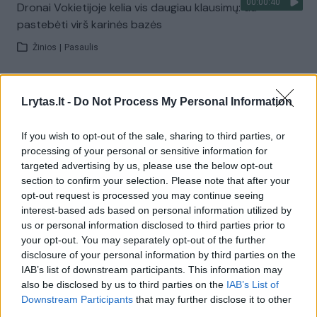
00:00:40
Dronai Vokietijoje kelia vis daugiau klausimų: du
pastebėti virš karinės bazės
Žinios
|
Pasaulis
Visi įrašai
Lrytas.lt -
Do Not Process My Personal Information
If you wish to opt-out of the sale, sharing to third parties, or
processing of your personal or sensitive information for
Žiūrimiausi įrašai
targeted advertising by us, please use the below opt-out
section to confirm your selection. Please note that after your
opt-out request is processed you may continue seeing
00:00:30
interest-based ads based on personal information utilized by
Vaizdai iš tragiškos avarijos Vilniaus r.: dviejų moterų ir
us or personal information disclosed to third parties prior to
vaiko gyvybių išgelbėti nepavyko
your opt-out. You may separately opt-out of the further
Žinios
|
Lietuvos diena
disclosure of your personal information by third parties on the
IAB’s list of downstream participants. This information may
also be disclosed by us to third parties on the
IAB’s List of
00:00:57
Downstream Participants
that may further disclose it to other
Savaitės vidurys nusimato karštas: temperatūra kils iki
third parties.