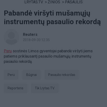
LRYTAS.TV
>
ŽINIOS
>
PASAULIS
Pabandė viršyti mušamųjų
instrumentų pasaulio rekordą
Reuters
2018-09-30 12:35
Peru
sostinės Limos gyventojai pabandė viršyti jiems
patiems priklausantį pasaulio mušamųjų instrumentų
pasaulio rekordą.
Peru
būgnai
pasaulio rekordas
Reporteris
tik Lrytas.TV