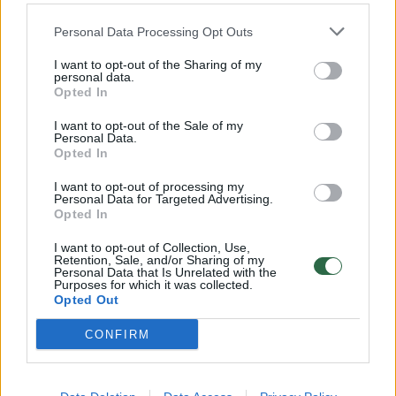
32 laipsnių šilumos
Personal Data Processing Opt Outs
Žinios
|
Orai
I want to opt-out of the Sharing of my
personal data.
00:15:54
V. Zalužno pasisakymą laiko bandymu įsitvirtinti
Opted In
Ukrainos politikoje: jis yra neteisus
I want to opt-out of the Sale of my
Personal Data.
Laidos
|
Nauja diena
Opted In
I want to opt-out of processing my
00:00:59
Personal Data for Targeted Advertising.
Nufilmavo, kaip patvino Vilniaus Vakarinis aplinkkelis:
Opted In
vaizdas pribloškia
I want to opt-out of Collection, Use,
Žinios
|
Lietuvos diena
Retention, Sale, and/or Sharing of my
Personal Data that Is Unrelated with the
Purposes for which it was collected.
Opted Out
Visi įrašai
CONFIRM