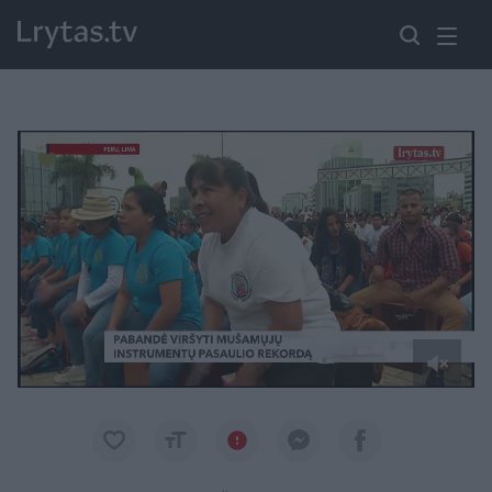
Paremkite Ukrainą