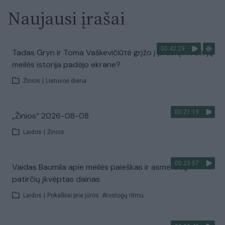
Naujausi įrašai
00:42:29
Tadas Gryn ir Toma Vaškevičiūtė grįžo į praeitį: kodėl jų
meilės istorija padėjo ekrane?
Žinios
|
Lietuvos diena
00:21:19
„Žinios“ 2026-08-08
Laidos
|
Žinios
00:23:57
Vaidas Baumila apie meilės paieškas ir asmeninių
patirčių įkvėptas dainas
Laidos
|
Pokalbiai prie jūros. Atostogų ritmu