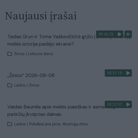
Naujausi įrašai
00:42:29
Tadas Gryn ir Toma Vaškevičiūtė grįžo į praeitį: kodėl jų
meilės istorija padėjo ekrane?
Žinios
|
Lietuvos diena
00:21:19
„Žinios“ 2026-08-08
Laidos
|
Žinios
00:23:57
Vaidas Baumila apie meilės paieškas ir asmeninių
patirčių įkvėptas dainas
Laidos
|
Pokalbiai prie jūros. Atostogų ritmu