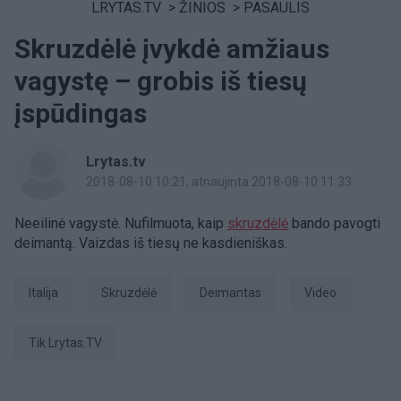
LRYTAS.TV
>
ŽINIOS
>
PASAULIS
Skruzdėlė įvykdė amžiaus
vagystę – grobis iš tiesų
įspūdingas
Lrytas.tv
2018-08-10 10:21
, atnaujinta 2018-08-10 11:33
Neeilinė vagystė. Nufilmuota, kaip
skruzdėlė
bando pavogti
deimantą. Vaizdas iš tiesų ne kasdieniškas.
Italija
skruzdėlė
deimantas
Video
tik Lrytas.TV