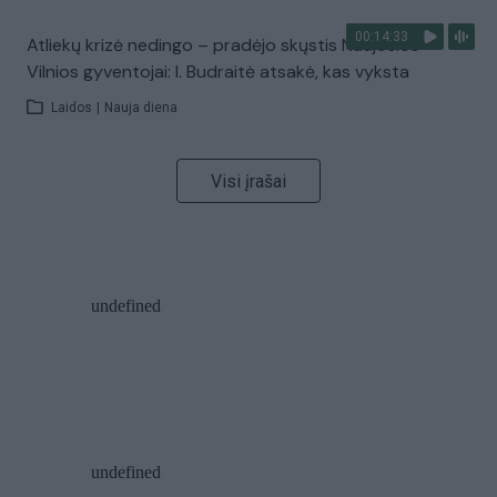
00:14:33
Atliekų krizė nedingo – pradėjo skųstis Naujosios
Vilnios gyventojai: I. Budraitė atsakė, kas vyksta
Laidos
|
Nauja diena
Visi įrašai