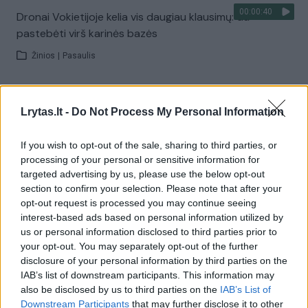
00:00:40
Dronai Vokietijoje kelia vis daugiau klausimų: du
pastebėti virš karinės bazės
Žinios
|
Pasaulis
Visi įrašai
Lrytas.lt -
Do Not Process My Personal Information
If you wish to opt-out of the sale, sharing to third parties, or
Žiūrimiausi įrašai
processing of your personal or sensitive information for
targeted advertising by us, please use the below opt-out
section to confirm your selection. Please note that after your
opt-out request is processed you may continue seeing
00:00:30
Vaizdai iš tragiškos avarijos Vilniaus r.: dviejų moterų ir
interest-based ads based on personal information utilized by
vaiko gyvybių išgelbėti nepavyko
us or personal information disclosed to third parties prior to
your opt-out. You may separately opt-out of the further
Žinios
|
Lietuvos diena
disclosure of your personal information by third parties on the
IAB’s list of downstream participants. This information may
also be disclosed by us to third parties on the
IAB’s List of
00:00:57
Savaitės vidurys nusimato karštas: temperatūra kils iki
Downstream Participants
that may further disclose it to other