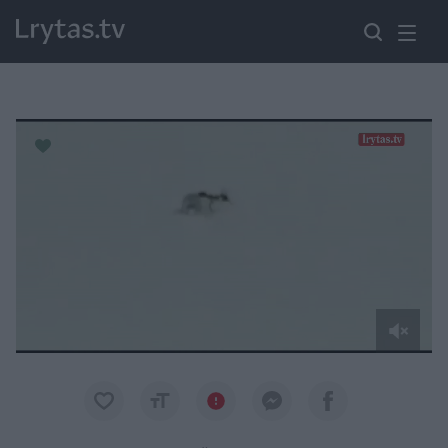
Paremkite Ukrainą