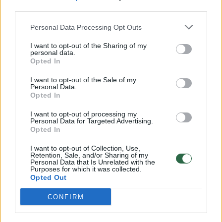
32 laipsnių šilumos
third parties.
Žinios
|
Orai
Personal Data Processing Opt Outs
I want to opt-out of the Sharing of my
personal data.
00:15:54
V. Zalužno pasisakymą laiko bandymu įsitvirtinti
Opted In
Ukrainos politikoje: jis yra neteisus
I want to opt-out of the Sale of my
Personal Data.
Laidos
|
Nauja diena
Opted In
I want to opt-out of processing my
00:05:25
K. Prunskienės brolis prisiminė jaudinančią akimirką
Personal Data for Targeted Advertising.
Opted In
prieš mirtį: „Tai buvo simbolinis mūsų pagerbimo
ženklas“
I want to opt-out of Collection, Use,
Retention, Sale, and/or Sharing of my
Žinios
|
Lietuvos diena
Personal Data that Is Unrelated with the
Purposes for which it was collected.
Opted Out
Visi įrašai
CONFIRM