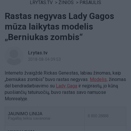
LRYTAS.TV
>
ŽINIOS
>
PASAULIS
Rastas negyvas Lady Gagos
mūza laikytas modelis
„Berniukas zombis“
Lrytas.tv
2018-08-04 09:53
Interneto žvaigždė Rickas Genestas, labiau žinomas, kaip
„berniukas zombis“ buvo rastas negyvas.
Modelis,
žinomas
dėl bendradarbiavimo su
Lady Gaga
ir neįprastų, jo kūną
puošiančių tatuiruočių, buvo rastas savo namuose
Monrealyje.
JAUNIMO LINIJA
8 800 28888
Pagalbą teikia savanoriai