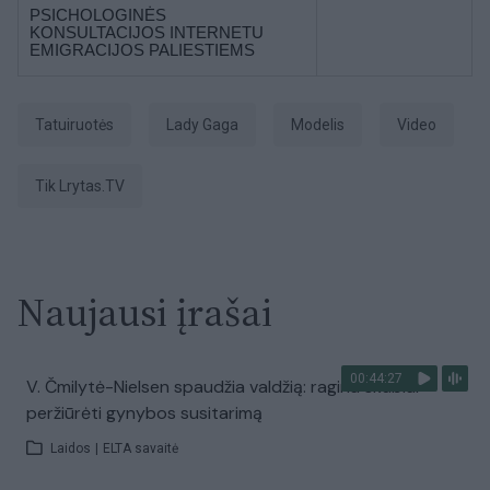
PSICHOLOGINĖS
KONSULTACIJOS INTERNETU
EMIGRACIJOS PALIESTIEMS
tatuiruotės
Lady Gaga
Modelis
Video
tik Lrytas.TV
Naujausi įrašai
00:44:27
V. Čmilytė-Nielsen spaudžia valdžią: ragina skubiai
peržiūrėti gynybos susitarimą
Laidos
|
ELTA savaitė