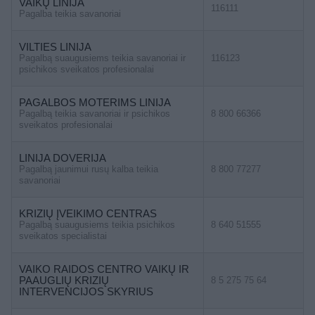
VAIKŲ LINIJA
116111
Pagalba teikia savanoriai
VILTIES LINIJA
Pagalbą suaugusiems teikia savanoriai ir
116123
psichikos sveikatos profesionalai
PAGALBOS MOTERIMS LINIJA
Pagalbą teikia savanoriai ir psichikos
8 800 66366
sveikatos profesionalai
LINIJA DOVERIJA
Pagalbą jaunimui rusų kalba teikia
8 800 77277
savanoriai
KRIZIŲ ĮVEIKIMO CENTRAS
Pagalbą suaugusiems teikia psichikos
8 640 51555
sveikatos specialistai
VAIKO RAIDOS CENTRO VAIKŲ IR
PAAUGLIŲ KRIZIŲ
8 5 275 75 64
INTERVENCIJOS SKYRIUS