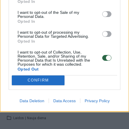
Opted In
Žiūrimiausi įrašai
I want to opt-out of the Sale of my
Personal Data.
Opted In
00:00:30
Vaizdai iš tragiškos avarijos Vilniaus r.: dviejų moterų ir
I want to opt-out of processing my
vaiko gyvybių išgelbėti nepavyko
Personal Data for Targeted Advertising.
Opted In
Žinios
|
Lietuvos diena
I want to opt-out of Collection, Use,
Retention, Sale, and/or Sharing of my
Personal Data that Is Unrelated with the
00:00:57
Purposes for which it was collected.
Savaitės vidurys nusimato karštas: temperatūra kils iki
Opted Out
32 laipsnių šilumos
CONFIRM
Žinios
|
Orai
00:15:54
Data Deletion
Data Access
Privacy Policy
V. Zalužno pasisakymą laiko bandymu įsitvirtinti
Ukrainos politikoje: jis yra neteisus
Laidos
|
Nauja diena