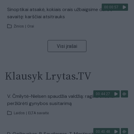
00:00:57
Sinoptikai atsakė, kokiais orais užbaigsime darbo
savaitę: karščiai atsitrauks
Žinios
|
Orai
Visi įrašai
Klausyk Lrytas.TV
00:44:27
V. Čmilytė-Nielsen spaudžia valdžią: ragina skubiai
peržiūrėti gynybos susitarimą
Laidos
|
ELTA savaitė
00:40:48
D. Gaižauskas, P. Saudargas, T. Martinaitis: valdžia mus