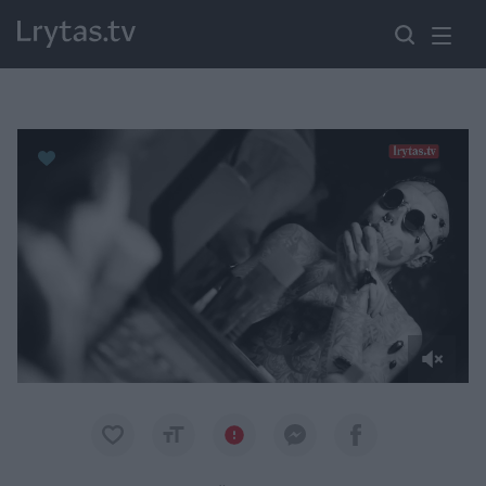
Paremkite Ukrainą