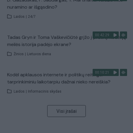
nuramino ar išgąsdino?
Laidos
|
24/7
00:42:29
Tadas Gryn ir Toma Vaškevičiūtė grįžo į praeitį: kodėl jų
meilės istorija padėjo ekrane?
Žinios
|
Lietuvos diena
00:10:21
Kodėl apklausos internete ir politikų reitingai
tarprinkiminiu laikotarpiu dažnai nieko nereiškia?
Laidos
|
Informacinis skydas
Visi įrašai