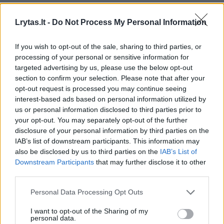
00:21:16
„Žinios“ 2026-08-09
Lrytas.lt -
Do Not Process My Personal Information
Laidos
|
Žinios
If you wish to opt-out of the sale, sharing to third parties, or
processing of your personal or sensitive information for
00:40:48
D. Gaižauskas, P. Saudargas, T. Martinaitis: valdžia mus
targeted advertising by us, please use the below opt-out
nuramino ar išgąsdino?
section to confirm your selection. Please note that after your
opt-out request is processed you may continue seeing
Laidos
|
24/7
interest-based ads based on personal information utilized by
us or personal information disclosed to third parties prior to
your opt-out. You may separately opt-out of the further
00:00:52
Savaitės pradžia su lietumi ir perkūnija: temperatūra
disclosure of your personal information by third parties on the
dar sieks 30 laipsnių
IAB’s list of downstream participants. This information may
also be disclosed by us to third parties on the
IAB’s List of
Žinios
|
Orai
Downstream Participants
that may further disclose it to other
third parties.
Visi įrašai
Personal Data Processing Opt Outs
I want to opt-out of the Sharing of my
personal data.