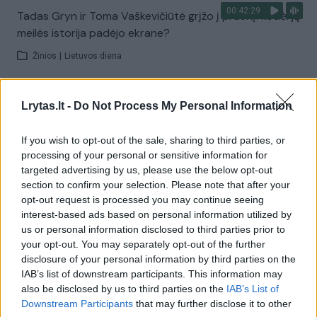
00:42:29
Tadas Gryn ir Toma Vaškevičiūtė grįžo į praeitį: kodėl jų
meilės istorija padėjo ekrane?
Žinios
|
Lietuvos diena
Visi įrašai
Lrytas.lt -
Do Not Process My Personal Information
If you wish to opt-out of the sale, sharing to third parties, or
processing of your personal or sensitive information for
Žiūrimiausi įrašai
targeted advertising by us, please use the below opt-out
section to confirm your selection. Please note that after your
opt-out request is processed you may continue seeing
interest-based ads based on personal information utilized by
00:00:30
Vaizdai iš tragiškos avarijos Vilniaus r.: dviejų moterų ir
us or personal information disclosed to third parties prior to
vaiko gyvybių išgelbėti nepavyko
your opt-out. You may separately opt-out of the further
disclosure of your personal information by third parties on the
Žinios
|
Lietuvos diena
IAB’s list of downstream participants. This information may
also be disclosed by us to third parties on the
IAB’s List of
Downstream Participants
that may further disclose it to other
00:00:57
Savaitės vidurys nusimato karštas: temperatūra kils iki