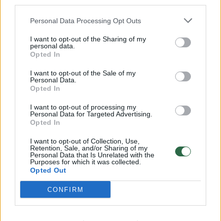
third parties.
32 laipsnių šilumos
Personal Data Processing Opt Outs
Žinios
|
Orai
I want to opt-out of the Sharing of my
personal data.
Opted In
00:15:54
V. Zalužno pasisakymą laiko bandymu įsitvirtinti
Ukrainos politikoje: jis yra neteisus
I want to opt-out of the Sale of my
Personal Data.
Laidos
|
Nauja diena
Opted In
I want to opt-out of processing my
Personal Data for Targeted Advertising.
00:00:57
Sinoptikai atsakė, kokiais orais užbaigsime darbo
Opted In
savaitę: karščiai atsitrauks
I want to opt-out of Collection, Use,
Žinios
Retention, Sale, and/or Sharing of my
|
Orai
Personal Data that Is Unrelated with the
Purposes for which it was collected.
Opted Out
Visi įrašai
CONFIRM