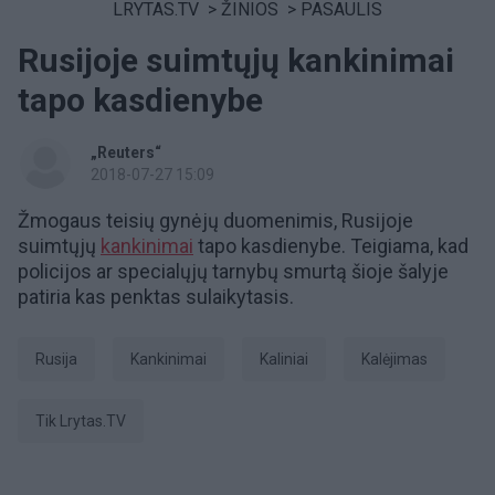
LRYTAS.TV
>
ŽINIOS
>
PASAULIS
Rusijoje suimtųjų kankinimai
tapo kasdienybe
„Reuters“
2018-07-27 15:09
Žmogaus teisių gynėjų duomenimis, Rusijoje
suimtųjų
kankinimai
tapo kasdienybe. Teigiama, kad
policijos ar specialųjų tarnybų smurtą šioje šalyje
patiria kas penktas sulaikytasis.
Rusija
kankinimai
Kaliniai
Kalėjimas
tik Lrytas.TV