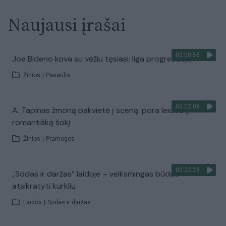
Naujausi įrašai
00:00:58
Joe Bideno kova su vėžiu tęsiasi: liga progresuoja
Žinios
|
Pasaulis
00:02:08
A. Tapinas žmoną pakvietė į sceną: pora leidosi į
romantišką šokį
Žinios
|
Pramogos
00:22:28
„Sodas ir daržas“ laidoje – veiksmingas būdas
atsikratyti kurklių
Laidos
|
Sodas ir daržas