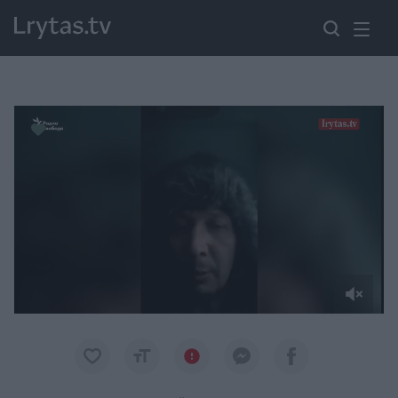
Paremkite Ukrainą