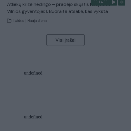
00:14:33
Atliekų krizė nedingo – pradėjo skųstis Naujosios
Vilnios gyventojai: I. Budraitė atsakė, kas vyksta
Laidos
|
Nauja diena
Visi įrašai