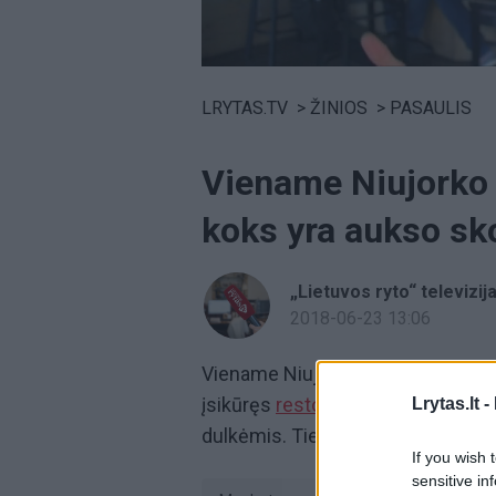
Volume
0%
LRYTAS.TV
>
ŽINIOS
>
PASAULIS
Viename Niujorko r
koks yra aukso sk
„Lietuvos ryto“ televizij
2018-06-23 13:06
Viename Niujorko restorane galima
įsikūręs
restoranas
siūlo paragaut
Lrytas.lt -
dulkėmis. Tiesa, originalus patieka
If you wish 
sensitive in