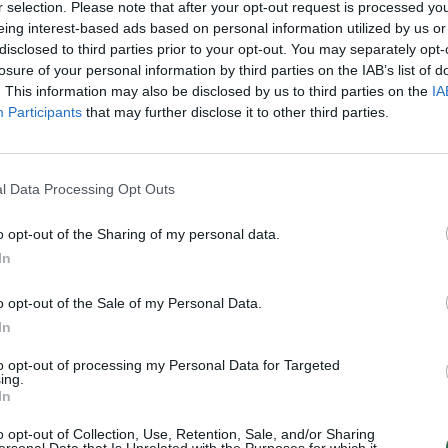
vištiena
Auksas
tik Lrytas.TV
r selection. Please note that after your opt-out request is processed y
aut
eing interest-based ads based on personal information utilized by us or
disclosed to third parties prior to your opt-out. You may separately opt-
losure of your personal information by third parties on the IAB’s list of
. This information may also be disclosed by us to third parties on the
IA
Participants
that may further disclose it to other third parties.
Visi įrašai
0:57
00:42:12
aigsime
Karšta A. Kasparavičiaus ir Ž Pavilionio
l Data Processing Opt Outs
diskusija: Rusija – Europos šeimos narė?
o opt-out of the Sharing of my personal data.
Laidos
|
Lietuva tiesiogiai
In
o opt-out of the Sale of my Personal Data.
2:33
00:04:00
dens
Kuprines pasvėrę specialistai įspėja apie
In
e:
pavojingą įprotį: tą daro daugiau nei pusė
pradinukų
to opt-out of processing my Personal Data for Targeted
ing.
Žinios
|
Lietuvos diena
In
o opt-out of Collection, Use, Retention, Sale, and/or Sharing
ersonal Data that Is Unrelated with the Purposes for which it