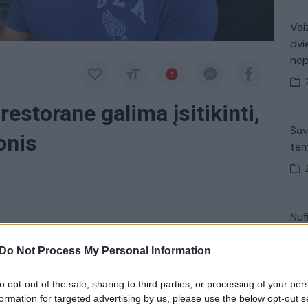
Vaiz
dvi
ne
estorane galima įsitikinti,
Sav
onis
tem
a
Nuf
 įsitikinti, koks yra aukso skonis. Manhatane
Vak
i vištienos sparnelių, apibarstytų 24 aukso karatų
Do Not Process My Personal Information
las turi ir auksinę kainą.
to opt-out of the sale, sharing to third parties, or processing of your per
formation for targeted advertising by us, please use the below opt-out s
Avar