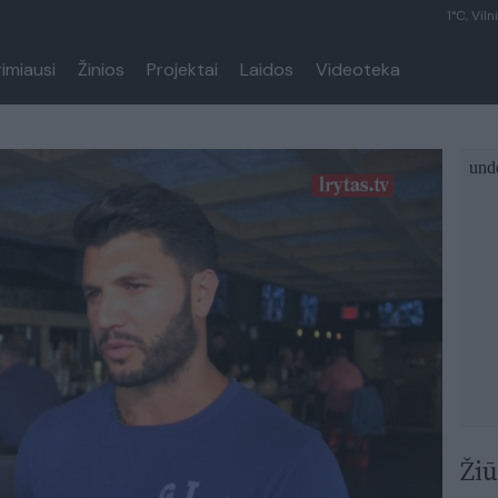
1°C, Viln
rimiausi
Žinios
Projektai
Laidos
Videoteka
Žiū