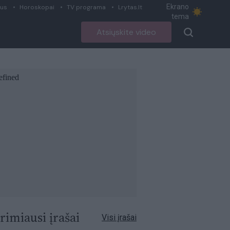
Ekrano
ius
Horoskopai
TV programa
Lrytas.lt
tema
Atsiųskite video
rimiausi įrašai
Visi įrašai