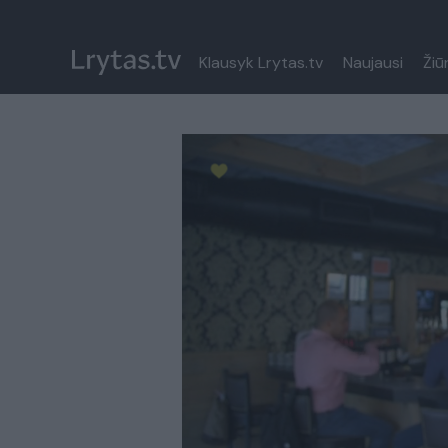
Klausyk Lrytas.tv
Naujausi
Žiū
Paremkite Ukrainą