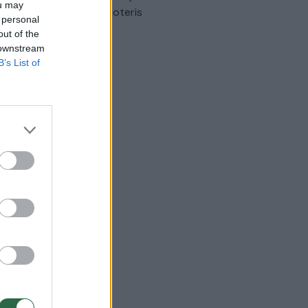
ou may
omobilis sužalojo dvi moteris
 personal
out of the
Žinios
|
Lietuvos diena
 downstream
B’s List of