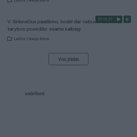
Laidos
|
Nauja diena
00:16:37
V. Sinkevičius paaiškino, kodėl dar nebuvo Koalicinės
tarybos posėdžio: esame kalbėję
Laidos
|
Nauja diena
Visi įrašai