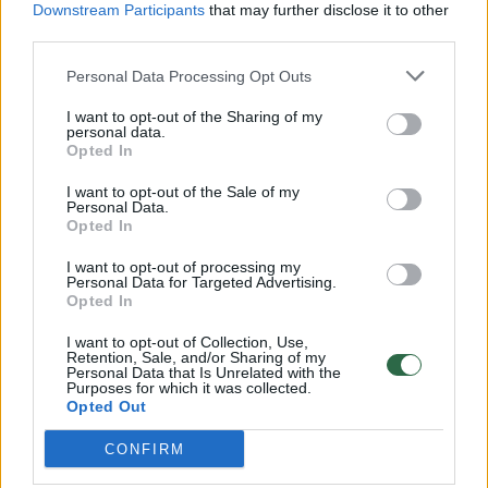
Downstream Participants
that may further disclose it to other
third parties.
00:00:57
Savaitės vidurys nusimato karštas: temperatūra kils iki
32 laipsnių šilumos
Personal Data Processing Opt Outs
Žinios
|
Orai
I want to opt-out of the Sharing of my
personal data.
Opted In
00:00:59
Nufilmavo, kaip patvino Vilniaus Vakarinis aplinkkelis:
I want to opt-out of the Sale of my
Personal Data.
vaizdas pribloškia
Opted In
Žinios
|
Lietuvos diena
I want to opt-out of processing my
Personal Data for Targeted Advertising.
Opted In
00:00:55
Avarija Vilniuje: į stotelę įsirėžęs automobilis sužalojo
I want to opt-out of Collection, Use,
dvi moteris
Retention, Sale, and/or Sharing of my
Personal Data that Is Unrelated with the
Žinios
Purposes for which it was collected.
|
Lietuvos diena
Opted Out
CONFIRM
Visi įrašai