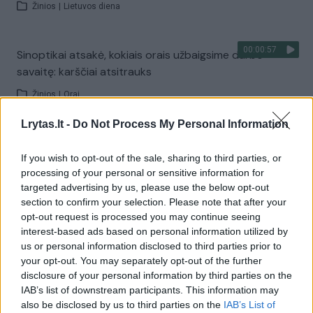
Žinios
|
Lietuvos diena
00:00:57
Sinoptikai atsakė, kokiais orais užbaigsime darbo
savaitę: karščiai atsitrauks
Žinios
|
Orai
Lrytas.lt -
Do Not Process My Personal Information
Visi įrašai
If you wish to opt-out of the sale, sharing to third parties, or
processing of your personal or sensitive information for
targeted advertising by us, please use the below opt-out
Žiūrimiausi įrašai
section to confirm your selection. Please note that after your
opt-out request is processed you may continue seeing
interest-based ads based on personal information utilized by
us or personal information disclosed to third parties prior to
00:00:30
Vaizdai iš tragiškos avarijos Vilniaus r.: dviejų moterų ir
your opt-out. You may separately opt-out of the further
vaiko gyvybių išgelbėti nepavyko
disclosure of your personal information by third parties on the
IAB’s list of downstream participants. This information may
Žinios
|
Lietuvos diena
also be disclosed by us to third parties on the
IAB’s List of