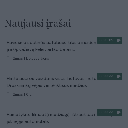
Naujausi įrašai
00:01:05
Paviešino sostinės autobuse kilusio incidento vaizdo
įrašą: važiavę keleiviai liko be amo
Žinios
|
Lietuvos diena
00:00:44
Plinta audros vaizdai iš visos Lietuvos: netoli
Druskininkų vėjas vertė ištisus medžius
Žinios
|
Orai
00:00:44
Pamatykite filmuotą medžiagą: ištrauktas į tvenkinį
įskriejęs automobilis