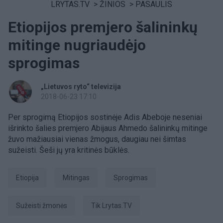
LRYTAS.TV
>
ŽINIOS
>
PASAULIS
Etiopijos premjero šalininkų
mitinge nugriaudėjo
sprogimas
„Lietuvos ryto“ televizija
2018-06-23 17:10
Per sprogimą Etiopijos sostinėje Adis Abeboje neseniai
išrinkto šalies premjero Abijaus Ahmedo šalininkų mitinge
žuvo mažiausiai vienas žmogus, daugiau nei šimtas
sužeisti. Šeši jų yra kritinės būklės.
Etiopija
Mitingas
sprogimas
sužeisti žmonės
tik Lrytas.TV