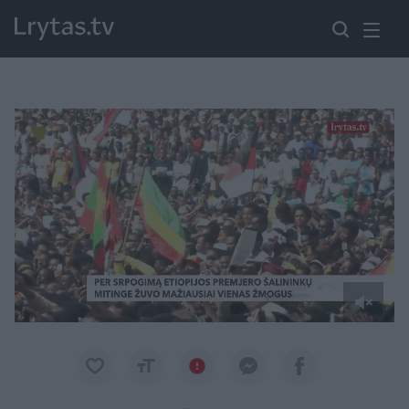
Paremkite Ukrainą