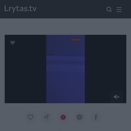
Paremkite Ukrainą