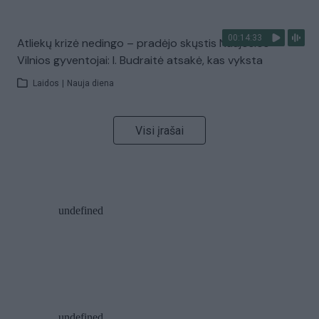
00:14:33
Atliekų krizė nedingo – pradėjo skųstis Naujosios
Vilnios gyventojai: I. Budraitė atsakė, kas vyksta
Laidos
|
Nauja diena
Visi įrašai