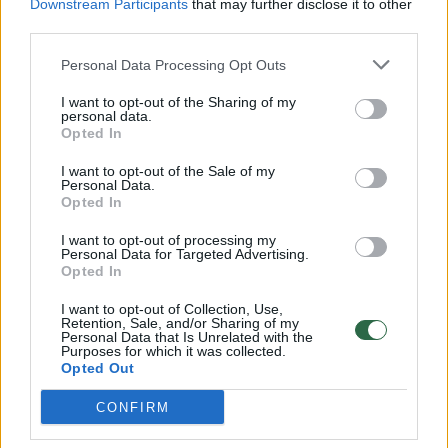
Downstream Participants
that may further disclose it to other
third parties.
00:00:57
Savaitės vidurys nusimato karštas: temperatūra kils iki
32 laipsnių šilumos
Personal Data Processing Opt Outs
Žinios
|
Orai
I want to opt-out of the Sharing of my
personal data.
Opted In
00:15:54
V. Zalužno pasisakymą laiko bandymu įsitvirtinti
I want to opt-out of the Sale of my
Ukrainos politikoje: jis yra neteisus
Personal Data.
Opted In
Laidos
|
Nauja diena
I want to opt-out of processing my
Personal Data for Targeted Advertising.
Opted In
00:00:59
Nufilmavo, kaip patvino Vilniaus Vakarinis aplinkkelis:
I want to opt-out of Collection, Use,
vaizdas pribloškia
Retention, Sale, and/or Sharing of my
Personal Data that Is Unrelated with the
Žinios
|
Lietuvos diena
Purposes for which it was collected.
Opted Out
CONFIRM
Visi įrašai