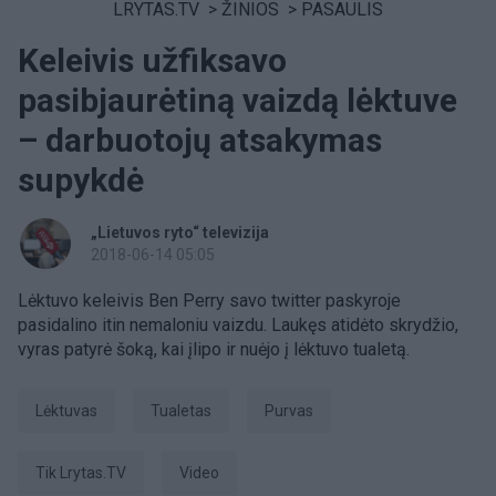
LRYTAS.TV
>
ŽINIOS
>
PASAULIS
Keleivis užfiksavo
pasibjaurėtiną vaizdą lėktuve
– darbuotojų atsakymas
supykdė
„Lietuvos ryto“ televizija
2018-06-14 05:05
Lėktuvo keleivis Ben Perry savo twitter paskyroje
pasidalino itin nemaloniu vaizdu. Laukęs atidėto skrydžio,
vyras patyrė šoką, kai įlipo ir nuėjo į lėktuvo tualetą.
Lėktuvas
tualetas
purvas
tik Lrytas.TV
Video