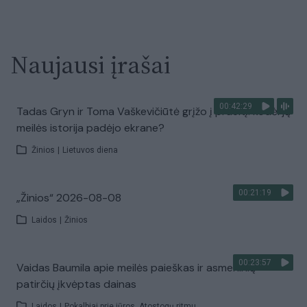
Naujausi įrašai
00:42:29
Tadas Gryn ir Toma Vaškevičiūtė grįžo į praeitį: kodėl jų
meilės istorija padėjo ekrane?
Žinios
|
Lietuvos diena
00:21:19
„Žinios“ 2026-08-08
Laidos
|
Žinios
00:23:57
Vaidas Baumila apie meilės paieškas ir asmeninių
patirčių įkvėptas dainas
Laidos
|
Pokalbiai prie jūros. Atostogų ritmu