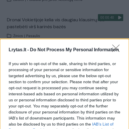
00:00:40
Dronai Vokietijoje kelia vis daugiau klausimų: du
pastebėti virš karinės bazės
Žinios
|
Pasaulis
Lrytas.lt -
Do Not Process My Personal Information
Visi įrašai
If you wish to opt-out of the sale, sharing to third parties, or
processing of your personal or sensitive information for
targeted advertising by us, please use the below opt-out
Žiūrimiausi įrašai
section to confirm your selection. Please note that after your
opt-out request is processed you may continue seeing
interest-based ads based on personal information utilized by
us or personal information disclosed to third parties prior to
00:00:30
Vaizdai iš tragiškos avarijos Vilniaus r.: dviejų moterų ir
your opt-out. You may separately opt-out of the further
vaiko gyvybių išgelbėti nepavyko
disclosure of your personal information by third parties on the
IAB’s list of downstream participants. This information may
Žinios
|
Lietuvos diena
also be disclosed by us to third parties on the
IAB’s List of