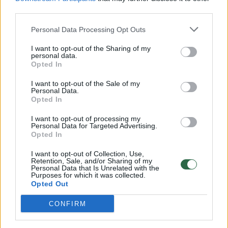
00:00:57
third parties.
Savaitės vidurys nusimato karštas: temperatūra kils iki
32 laipsnių šilumos
Personal Data Processing Opt Outs
Žinios
|
Orai
I want to opt-out of the Sharing of my
personal data.
Opted In
00:15:54
V. Zalužno pasisakymą laiko bandymu įsitvirtinti
I want to opt-out of the Sale of my
Ukrainos politikoje: jis yra neteisus
Personal Data.
Opted In
Laidos
|
Nauja diena
I want to opt-out of processing my
Personal Data for Targeted Advertising.
Opted In
00:00:57
Sinoptikai atsakė, kokiais orais užbaigsime darbo
savaitę: karščiai atsitrauks
I want to opt-out of Collection, Use,
Retention, Sale, and/or Sharing of my
Personal Data that Is Unrelated with the
Žinios
|
Orai
Purposes for which it was collected.
Opted Out
Visi įrašai
CONFIRM