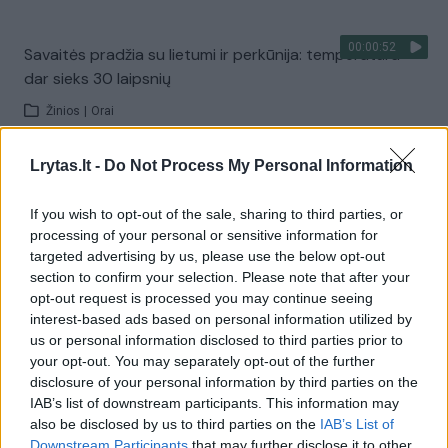
00:00:52
Savaitės pradžia su lietumi ir perkūnija: temperatūra
dar sieks 30 laipsnių
Žinios
|
Orai
Lrytas.lt -
Do Not Process My Personal Information
Visi įrašai
If you wish to opt-out of the sale, sharing to third parties, or
processing of your personal or sensitive information for
targeted advertising by us, please use the below opt-out
Žiūrimiausi įrašai
section to confirm your selection. Please note that after your
opt-out request is processed you may continue seeing
interest-based ads based on personal information utilized by
00:00:30
us or personal information disclosed to third parties prior to
Vaizdai iš tragiškos avarijos Vilniaus r.: dviejų moterų ir
your opt-out. You may separately opt-out of the further
vaiko gyvybių išgelbėti nepavyko
disclosure of your personal information by third parties on the
Žinios
|
Lietuvos diena
IAB’s list of downstream participants. This information may
also be disclosed by us to third parties on the
IAB’s List of
Downstream Participants
that may further disclose it to other