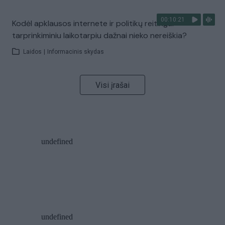
00:10:21
Kodėl apklausos internete ir politikų reitingai
tarprinkiminiu laikotarpiu dažnai nieko nereiškia?
Laidos
|
Informacinis skydas
Visi įrašai