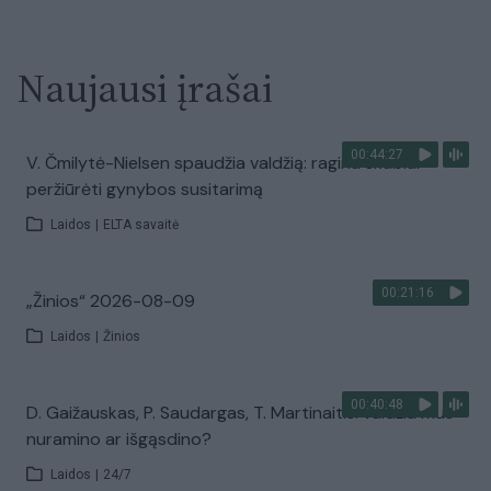
Naujausi įrašai
00:44:27
V. Čmilytė-Nielsen spaudžia valdžią: ragina skubiai
peržiūrėti gynybos susitarimą
Laidos
|
ELTA savaitė
00:21:16
„Žinios“ 2026-08-09
Laidos
|
Žinios
00:40:48
D. Gaižauskas, P. Saudargas, T. Martinaitis: valdžia mus
nuramino ar išgąsdino?
Laidos
|
24/7