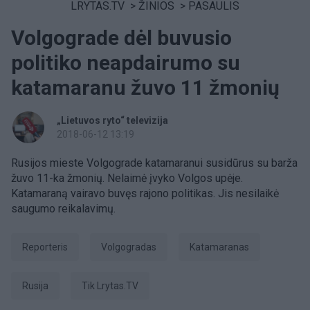
LRYTAS.TV
>
ŽINIOS
>
PASAULIS
Volgograde dėl buvusio
politiko neapdairumo su
katamaranu žuvo 11 žmonių
„Lietuvos ryto“ televizija
2018-06-12 13:19
Rusijos mieste Volgograde katamaranui susidūrus su barža
žuvo 11-ka žmonių. Nelaimė įvyko Volgos upėje.
Katamaraną vairavo buvęs rajono politikas. Jis nesilaikė
saugumo reikalavimų.
Reporteris
Volgogradas
katamaranas
Rusija
tik Lrytas.TV