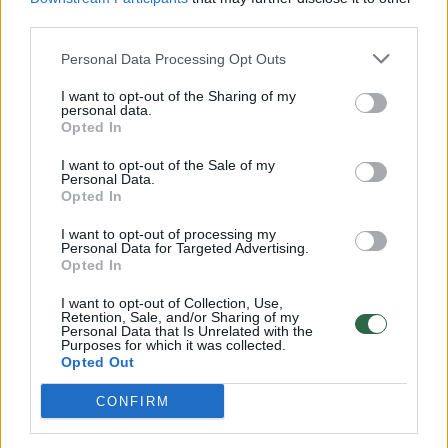
00:00:57
third parties.
Savaitės vidurys nusimato karštas: temperatūra kils iki
32 laipsnių šilumos
Personal Data Processing Opt Outs
Žinios
|
Orai
I want to opt-out of the Sharing of my
personal data.
Opted In
00:00:59
Nufilmavo, kaip patvino Vilniaus Vakarinis aplinkkelis:
I want to opt-out of the Sale of my
vaizdas pribloškia
Personal Data.
Opted In
Žinios
|
Lietuvos diena
I want to opt-out of processing my
Personal Data for Targeted Advertising.
Opted In
00:00:55
Avarija Vilniuje: į stotelę įsirėžęs automobilis sužalojo
dvi moteris
I want to opt-out of Collection, Use,
Retention, Sale, and/or Sharing of my
Personal Data that Is Unrelated with the
Žinios
|
Lietuvos diena
Purposes for which it was collected.
Opted Out
Visi įrašai
CONFIRM