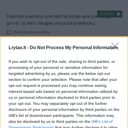
00:04:00
Kuprines pasvėrę specialistai įspėja apie pavojingą
įprotį: tą daro daugiau nei pusė pradinukų
Žinios
|
Lietuvos diena
Lrytas.lt -
Do Not Process My Personal Information
Visi įrašai
If you wish to opt-out of the sale, sharing to third parties, or
processing of your personal or sensitive information for
targeted advertising by us, please use the below opt-out
Žiūrimiausi įrašai
section to confirm your selection. Please note that after your
opt-out request is processed you may continue seeing
interest-based ads based on personal information utilized by
00:00:30
us or personal information disclosed to third parties prior to
Vaizdai iš tragiškos avarijos Vilniaus r.: dviejų moterų ir
your opt-out. You may separately opt-out of the further
vaiko gyvybių išgelbėti nepavyko
disclosure of your personal information by third parties on the
IAB’s list of downstream participants. This information may
Žinios
|
Lietuvos diena
also be disclosed by us to third parties on the
IAB’s List of
Downstream Participants
that may further disclose it to other