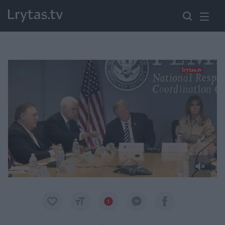
Paremkite Ukrainą