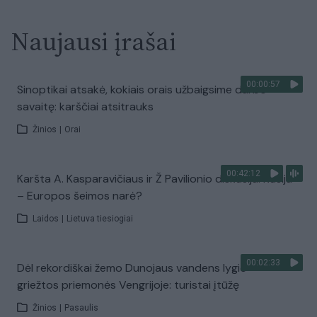
Naujausi įrašai
00:00:57
Sinoptikai atsakė, kokiais orais užbaigsime darbo
savaitę: karščiai atsitrauks
Žinios
|
Orai
00:42:12
Karšta A. Kasparavičiaus ir Ž Pavilionio diskusija: Rusija
– Europos šeimos narė?
Laidos
|
Lietuva tiesiogiai
00:02:33
Dėl rekordiškai žemo Dunojaus vandens lygio –
griežtos priemonės Vengrijoje: turistai įtūžę
Žinios
|
Pasaulis