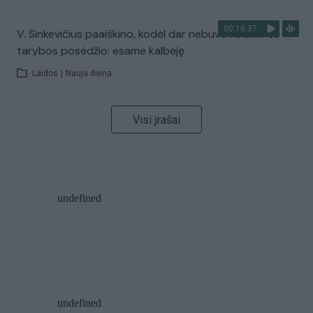
00:16:37
V. Sinkevičius paaiškino, kodėl dar nebuvo Koalicinės
tarybos posėdžio: esame kalbėję
Laidos
|
Nauja diena
Visi įrašai