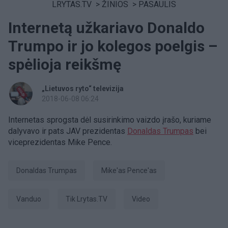
LRYTAS.TV
>
ŽINIOS
>
PASAULIS
Internetą užkariavo Donaldo
Trumpo ir jo kolegos poelgis –
spėlioja reikšmę
„Lietuvos ryto“ televizija
2018-06-08 06:24
Internetas sprogsta dėl susirinkimo vaizdo įrašo, kuriame
dalyvavo ir pats JAV prezidentas
Donaldas Trumpas
bei
viceprezidentas Mike Pence.
Donaldas Trumpas
Mike'as Pence'as
Vanduo
tik Lrytas.TV
Video